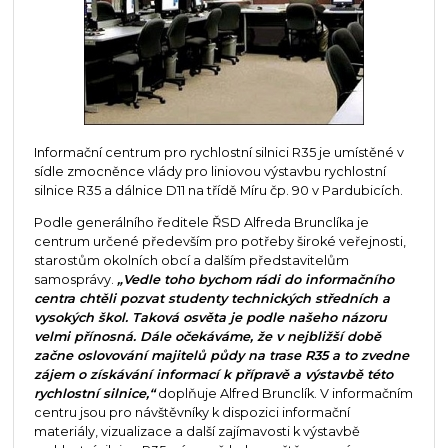
Informační centrum pro rychlostní silnici R35 je umístěné v
sídle zmocněnce vlády pro liniovou výstavbu rychlostní
silnice R35 a dálnice D11 na třídě Míru čp. 90 v Pardubicích.
Podle generálního ředitele ŘSD Alfreda Brunclíka je
centrum určené především pro potřeby široké veřejnosti,
starostům okolních obcí a dalším představitelům
samosprávy.
„Vedle toho bychom rádi do informačního
centra chtěli pozvat studenty technických středních a
vysokých škol. Taková osvěta je podle našeho názoru
velmi přínosná. Dále očekáváme, že v nejbližší době
začne oslovování majitelů půdy na trase R35 a to zvedne
zájem o získávání informací k přípravě a výstavbě této
rychlostní silnice,“
doplňuje Alfred Brunclík. V informačním
centru jsou pro návštěvníky k dispozici informační
materiály, vizualizace a další zajímavosti k výstavbě