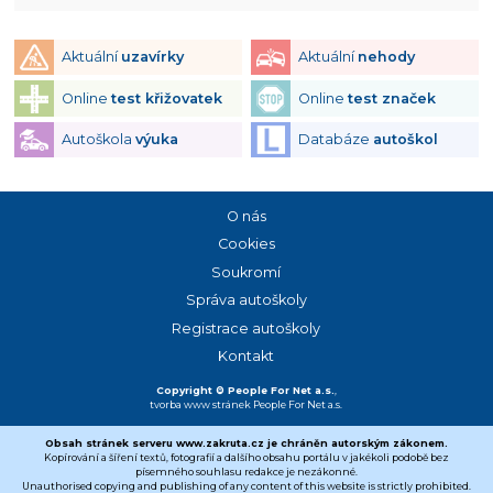
Aktuální
uzavírky
Aktuální
nehody
Online
test křižovatek
Online
test značek
Autoškola
výuka
Databáze
autoškol
O nás
Cookies
Soukromí
Správa autoškoly
Registrace autoškoly
Kontakt
Copyright © People For Net a.s.
,
tvorba www stránek
People For Net a.s.
Obsah stránek serveru www.zakruta.cz je chráněn autorským zákonem.
Kopírování a šíření textů, fotografií a dalšího obsahu portálu v jakékoli podobě bez
písemného souhlasu redakce je nezákonné.
Unauthorised copying and publishing of any content of this website is strictly prohibited.