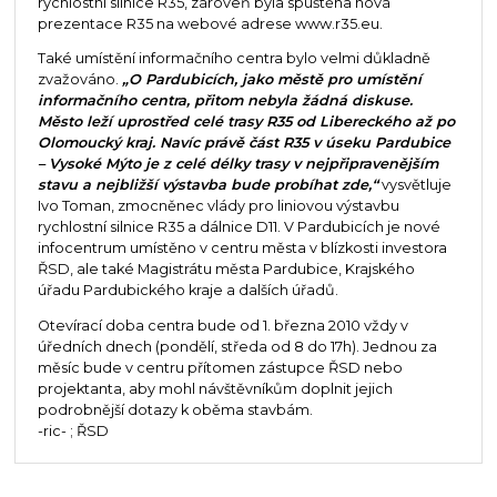
rychlostní silnice R35, zároveň byla spuštěna nová
prezentace R35 na webové adrese www.r35.eu.
Také umístění informačního centra bylo velmi důkladně
zvažováno.
„O Pardubicích, jako městě pro umístění
informačního centra, přitom nebyla žádná diskuse.
Město leží uprostřed celé trasy R35 od Libereckého až po
Olomoucký kraj. Navíc právě část R35 v úseku Pardubice
– Vysoké Mýto je z celé délky trasy v nejpřipravenějším
stavu a nejbližší výstavba bude probíhat zde,“
vysvětluje
Ivo Toman, zmocněnec vlády pro liniovou výstavbu
rychlostní silnice R35 a dálnice D11. V Pardubicích je nové
infocentrum umístěno v centru města v blízkosti investora
ŘSD, ale také Magistrátu města Pardubice, Krajského
úřadu Pardubického kraje a dalších úřadů.
Otevírací doba centra bude od 1. března 2010 vždy v
úředních dnech (pondělí, středa od 8 do 17h). Jednou za
měsíc bude v centru přítomen zástupce ŘSD nebo
projektanta, aby mohl návštěvníkům doplnit jejich
podrobnější dotazy k oběma stavbám.
-ric- ; ŘSD