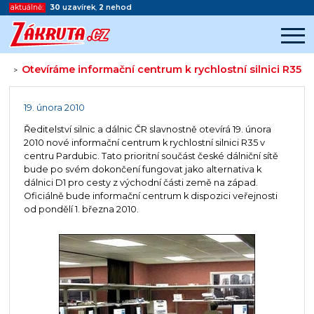
aktuálně:
30
uzavírek
,
2
nehod
Otevíráme informační centrum k rychlostní silnici R35
>
Začátek reklamy
Konec reklamy
19. února 2010
Ředitelství silnic a dálnic ČR slavnostně otevírá 19. února
2010 nové informační centrum k rychlostní silnici R35 v
centru Pardubic. Tato prioritní součást české dálniční sítě
bude po svém dokončení fungovat jako alternativa k
dálnici D1 pro cesty z východní části země na západ.
Oficiálně bude informační centrum k dispozici veřejnosti
od pondělí 1. března 2010.