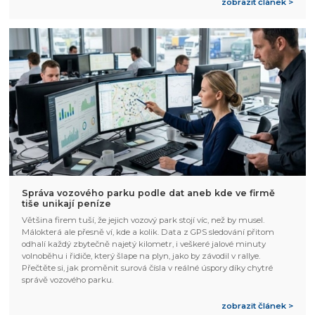
zobrazit článek >
Správa vozového parku podle dat aneb kde ve firmě
tiše unikají peníze
Většina firem tuší, že jejich vozový park stojí víc, než by musel.
Málokterá ale přesně ví, kde a kolik. Data z GPS sledování přitom
odhalí každý zbytečně najetý kilometr, i veškeré jalové minuty
volnoběhu i řidiče, který šlape na plyn, jako by závodil v rallye.
Přečtěte si, jak proměnit surová čísla v reálné úspory díky chytré
správě vozového parku.
zobrazit článek >