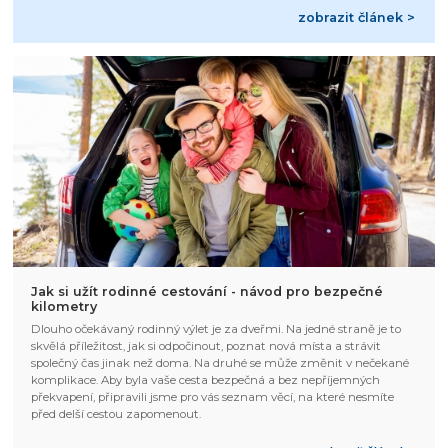
zobrazit článek >
Jak si užít rodinné cestování - návod pro bezpečné
kilometry
Dlouho očekávaný rodinný výlet je za dveřmi. Na jedné straně je to
skvělá příležitost, jak si odpočinout, poznat nová místa a strávit
společný čas jinak než doma. Na druhé se může změnit v nečekané
komplikace. Aby byla vaše cesta bezpečná a bez nepříjemných
překvapení, připravili jsme pro vás seznam věcí, na které nesmíte
před delší cestou zapomenout.