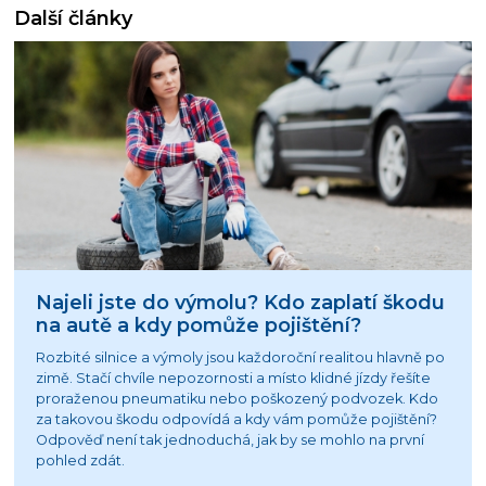
Další články
Najeli jste do výmolu? Kdo zaplatí škodu
na autě a kdy pomůže pojištění?
Rozbité silnice a výmoly jsou každoroční realitou hlavně po
zimě. Stačí chvíle nepozornosti a místo klidné jízdy řešíte
proraženou pneumatiku nebo poškozený podvozek. Kdo
za takovou škodu odpovídá a kdy vám pomůže pojištění?
Odpověď není tak jednoduchá, jak by se mohlo na první
pohled zdát.