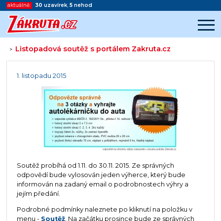
aktuálně:
30
uzavírek
,
5
nehod
Listopadová soutěž s portálem Zakruta.cz
>
Začátek reklamy
Konec reklamy
1. listopadu 2015
Soutěž probíhá od 1.11. do 30.11. 2015. Ze správných
odpovědí bude vylosován jeden výherce, který bude
informován na zadaný email o podrobnostech výhry a
jejím předání.
Podrobné podmínky naleznete po kliknutí na položku v
menu -
Soutěž
. Na začátku prosince bude ze správných