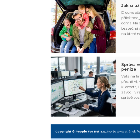
Jak si u
Dlouho oče
příležitost
doma. Na d
bezpečná a
na které n
Správa v
peníze
Většina fir
přesně ví,
kilometr, i
závodil v r
správě voz
Copyright © People For Net a.s.
,
tvorba www stránek
Pe