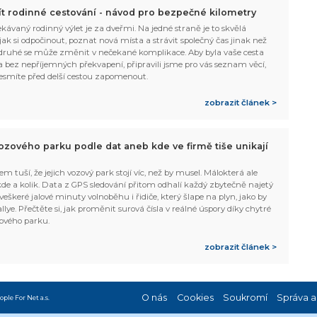
žít rodinné cestování - návod pro bezpečné kilometry
kávaný rodinný výlet je za dveřmi. Na jedné straně je to skvělá
, jak si odpočinout, poznat nová místa a strávit společný čas jinak než
ruhé se může změnit v nečekané komplikace. Aby byla vaše cesta
 bez nepříjemných překvapení, připravili jsme pro vás seznam věcí,
esmíte před delší cestou zapomenout.
zobrazit článek >
ozového parku podle dat aneb kde ve firmě tiše unikají
em tuší, že jejich vozový park stojí víc, než by musel. Málokterá ale
 kde a kolik. Data z GPS sledování přitom odhalí každý zbytečně najetý
 veškeré jalové minuty volnoběhu i řidiče, který šlape na plyn, jako by
allye. Přečtěte si, jak proměnit surová čísla v reálné úspory díky chytré
ového parku.
zobrazit článek >
O nás
Cookies
Soukromí
Správa a
ople For Net a.s.