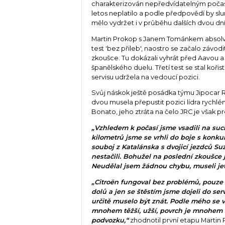
charakterizován nepředvídatelným počasí
letos neplatilo a podle předpovědí by sl
mělo vydržet i v průběhu dalších dvou dní
Martin Prokop s Janem Tománkem absolv
test 'bez přileb', naostro se začalo závod
zkoušce. Tu dokázali vyhrát před Aavou
španělského duelu. Třetí test se stal koři
servisu udržela na vedoucí pozici.
Svůj náskok ještě posádka týmu Jipocar R
dvou musela přepustit pozici lídra rychlé
Bonato, jeho ztráta na čelo JRC je však p
„Vzhledem k počasí jsme vsadili na such
kilometrů jsme se vrhli do boje s konku
souboj z Katalánska s dvojicí jezdců S
nestačili. Bohužel na poslední zkoušce j
Neudělal jsem žádnou chybu, museli jet
„Citroën fungoval bez problémů, pouze n
dolů a jen se štěstím jsme dojeli do ser
určitě muselo být znát. Podle mého se vš
mnohem těžší, užší, povrch je mnohem 
podvozku,“
zhodnotil první etapu Martin 