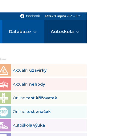
facebook
facebook
pátek 7.srpna
2026
•
15:42
Databáze
Autoškola
klama
Aktuální
uzavírky
Aktuální
nehody
Online
test křižovatek
Online
test značek
Autoškola
výuka