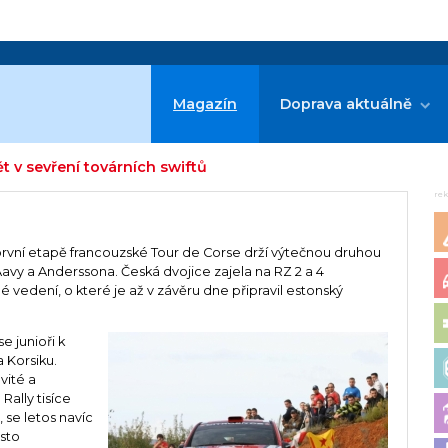
Magazín
Doprava aktuálně
t v sevření továrních swiftů
re
vní etapě francouzské Tour de Corse drží výtečnou druhou
Aavy a Anderssona. Česká dvojice zajela na RZ 2 a 4
 vedení, o které je až v závěru dne připravil estonský
e junioři k
 Korsiku.
vité a
Rally tisíce
 se letos navíc
asto