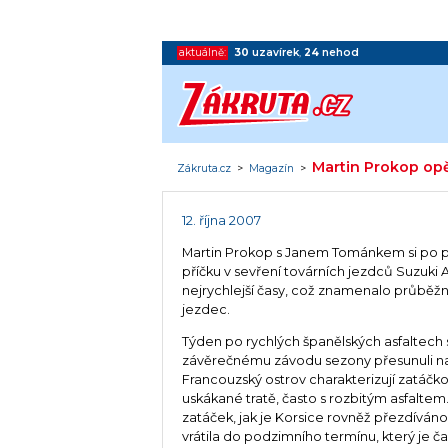
aktuálně:
30
uzavírek
,
24
nehod
Martin Prokop opě
Zákruta.cz
>
Magazín
>
12. října 2007
Martin Prokop s Janem Tománkem si po pr
příčku v sevření továrních jezdců Suzuki 
nejrychlejší časy, což znamenalo průběžné
jezdec.
Týden po rychlých španělských asfaltech s
závěrečnému závodu sezony přesunuli na
Francouzský ostrov charakterizují zatáčko
uskákané tratě, často s rozbitým asfaltem. 
zatáček, jak je Korsice rovněž přezdíváno,
vrátila do podzimního termínu, který je č