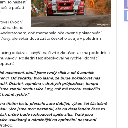
m. To naštěstí
unečné počasí
.
ovali úvodní
it až na druhé
 a Anderssonem, což znamenalo očekávané pokračování
stí Aavy, ale sekundová ztráta českého dua je v poledním
acing dokázala navýšit na čtvrté zkoušce, ale na posledních
mu Aavovi. Poslední test absolvoval nejrychleji domácí
ropastná.
é nastavení, obuli jsme tvrdý slick a od úvodních
rencí. Od začátku bylo jasné, že bude pokračovat náš
uzuki. Ostatní, zejména v druhých průjezdech, tempu
sme ztratili trochu více i my, což mě trochu zaskočilo.
 hodně rychle.“
a třetím testu přestalo auto dobíjet, výkon šel částečně
visu. Sice jsme moc neztratili, ale na dosaženém čase to
ak určitě bude rozhodovat spíše zítra. Tratě jsou
více uskákaný a náročnější na optimální nastavení
Prokop.