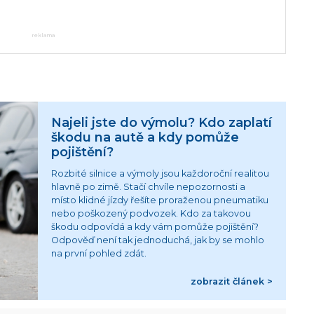
reklama
Najeli jste do výmolu? Kdo zaplatí
škodu na autě a kdy pomůže
pojištění?
Rozbité silnice a výmoly jsou každoroční realitou
hlavně po zimě. Stačí chvíle nepozornosti a
místo klidné jízdy řešíte proraženou pneumatiku
nebo poškozený podvozek. Kdo za takovou
škodu odpovídá a kdy vám pomůže pojištění?
Odpověď není tak jednoduchá, jak by se mohlo
na první pohled zdát.
zobrazit článek >