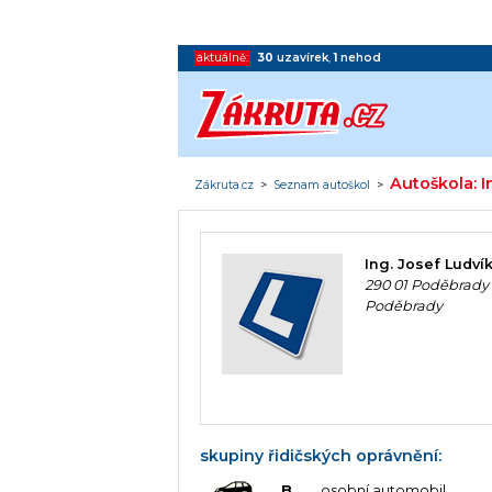
aktuálně:
30
uzavírek
,
1
nehod
Autoškola: I
Zákruta.cz
>
Seznam autoškol
>
Ing. Josef Ludví
290 01 Poděbrady 
Poděbrady
skupiny řidičských oprávnění:
B
osobní automobil