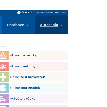
facebook
facebook
pátek 7.srpna
2026
•
4:51
Databáze
Autoškola
klama
Aktuální
uzavírky
Aktuální
nehody
Online
test křižovatek
Online
test značek
Autoškola
výuka