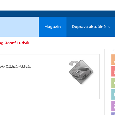
Magazín
Doprava aktuálně
ng. Josef Ludvík
re
k
Na Dláždění 854/II.