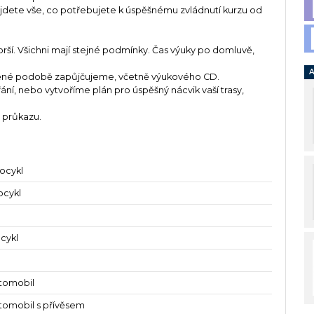
jdete vše, co potřebujete k úspěšnému zvládnutí kurzu od
orší. Všichni mají stejné podmínky. Čas výuky po domluvě,
A
ištěné podobě zapůjčujeme, včetně výukového CD.
ání, nebo vytvoříme plán pro úspěšný nácvik vaší trasy,
 průkazu.
ocykl
ocykl
cykl
tomobil
tomobil s přívěsem