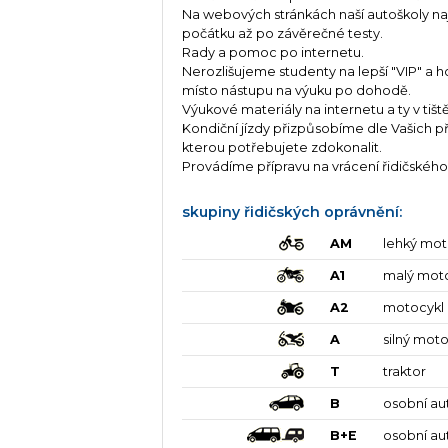
Na webových stránkách naší autoškoly na
počátku až po závěrečné testy.
Rady a pomoc po internetu.
Nerozlišujeme studenty na lepší "VIP" a h
místo nástupu na výuku po dohodě.
Výukové materiály na internetu a ty v t
Kondiční jízdy přizpůsobíme dle Vašich př
kterou potřebujete zdokonalit.
Provádíme přípravu na vrácení řidičského
skupiny řidičských oprávnění:
AM
lehký mot
A1
malý mot
A2
motocykl
A
silný moto
T
traktor
B
osobní au
B+E
osobní au