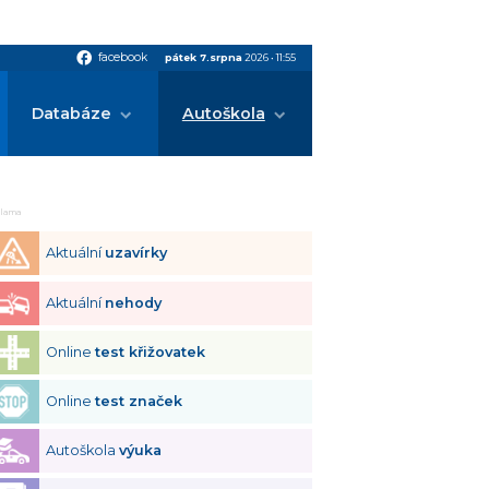
facebook
facebook
pátek 7.srpna
2026
•
11:55
Databáze
Autoškola
klama
Aktuální
uzavírky
Aktuální
nehody
Online
test křižovatek
Online
test značek
Autoškola
výuka