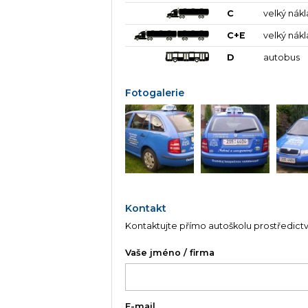
C
velký nák
C+E
velký nák
D
autobus
Fotogalerie
Kontakt
Kontaktujte přímo autoškolu prostředict
Vaše jméno / firma
E-mail