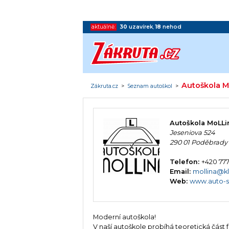
aktuálně:
30
uzavírek
,
18
nehod
Autoškola 
Zákruta.cz
>
Seznam autoškol
>
Autoškola MoLLi
Jeseniova 524
290 01 Poděbrady
Telefon:
+420 777
Email:
mollina@kl
Web:
www.auto-s
Moderní autoškola!
V naší autoškole probíhá teoretická část