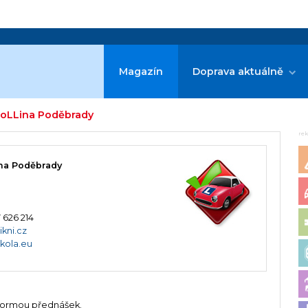
Magazín
Doprava aktuálně
MoLLina Poděbrady
re
na Poděbrady
 626 214
ikni.cz
kola.eu
 formou přednášek.