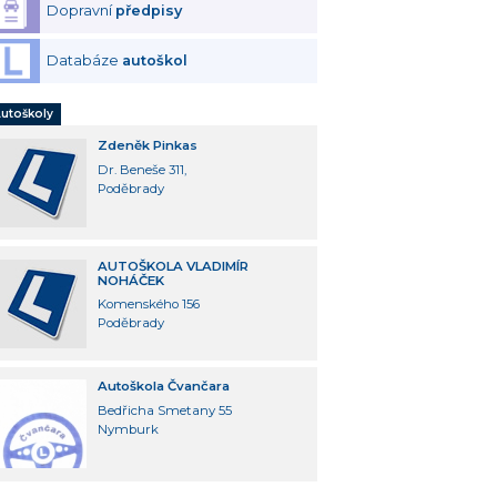
Dopravní
předpisy
Databáze
autoškol
utoškoly
Zdeněk Pinkas
Dr. Beneše 311,
Poděbrady
AUTOŠKOLA VLADIMÍR
NOHÁČEK
Komenského 156
Poděbrady
Autoškola Čvančara
Bedřicha Smetany 55
Nymburk