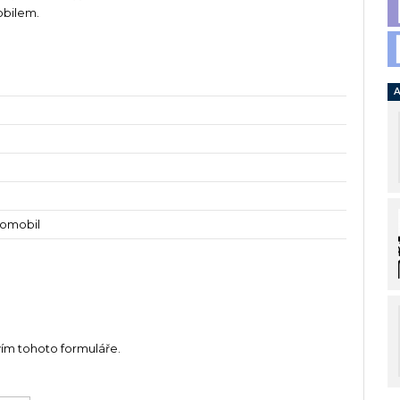
bilem.
A
tomobil
vím tohoto formuláře.