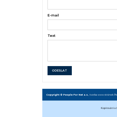
E-mail
Text
ODESLAT
Copyright © People For Net a.s.
,
tvorba www stránek
Pe
Kopírování a 