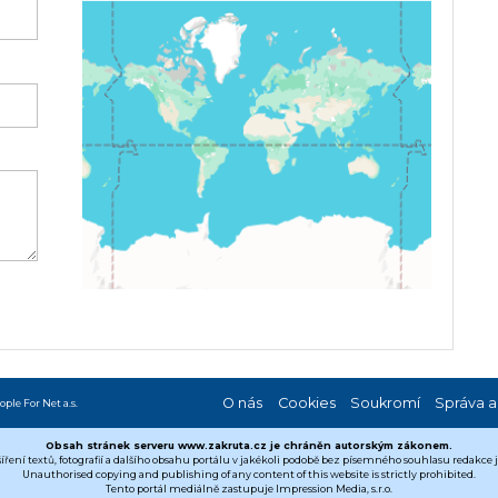
O nás
Cookies
Soukromí
Správa a
ople For Net a.s.
Obsah stránek serveru www.zakruta.cz je chráněn autorským zákonem.
šíření textů, fotografií a dalšího obsahu portálu v jakékoli podobě bez písemného souhlasu redakce
Unauthorised copying and publishing of any content of this website is strictly prohibited.
Tento portál mediálně zastupuje Impression Media, s.r.o.