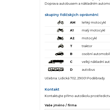
Doprava autobusem a nákladním automo
skupiny řidičských oprávnění:
AM
lehký motocykl
A1
malý motocykl
A2
motocykl
T
traktor
B
osobní automobil
C
velký nákladní au
D
autobus
Učebna: Lidická 702, 29001 Poděbrady
Kontakt
Kontaktujte přímo autoškolu prostředict
Vaše jméno / firma