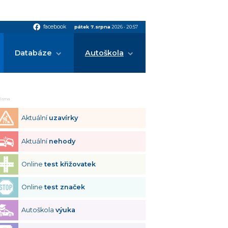
facebook
facebook
pátek 7.srpna
2026
•
20:57
Databáze
Autoškola
klama
Aktuální
uzavírky
Aktuální
nehody
Online
test křižovatek
Online
test značek
Autoškola
výuka