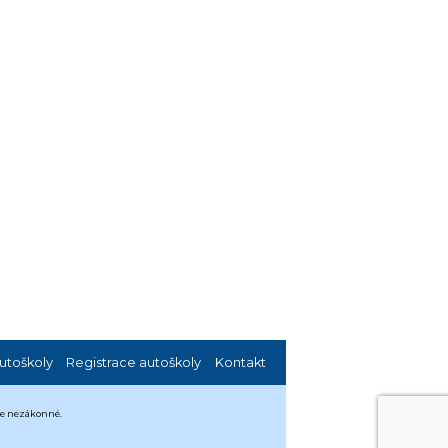
utoškoly
Registrace autoškoly
Kontakt
 je nezákonné.