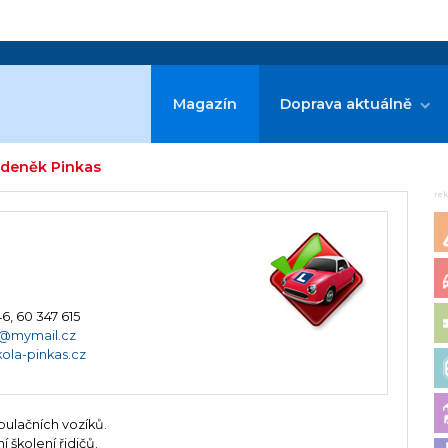
Magazín
Doprava aktuálně
Zdeněk Pinkas
re
6, 60 347 615
s@mymail.cz
ola-pinkas.cz
ulačních vozíků.
 školení řidičů.