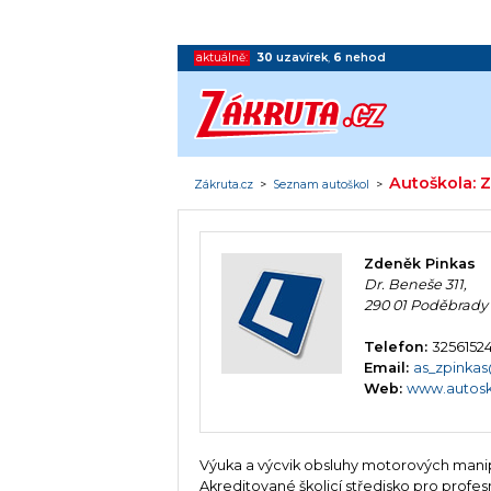
aktuálně:
30
uzavírek
,
6
nehod
Autoškola: 
Zákruta.cz
>
Seznam autoškol
>
Zdeněk Pinkas
Dr. Beneše 311,
290 01 Poděbrady
Telefon:
32561524
Email:
as_zpinka
Web:
www.autosk
Výuka a výcvik obsluhy motorových manip
Akreditované školicí středisko pro profesní