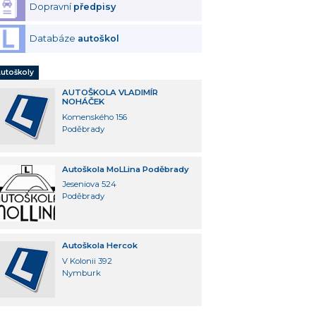
Dopravní
předpisy
Databáze
autoškol
utoškoly
AUTOŠKOLA VLADIMÍR
NOHÁČEK
Komenského 156
Poděbrady
Autoškola MoLLina Poděbrady
Jeseniova 524
Poděbrady
Autoškola Hercok
V Kolonii 392
Nymburk