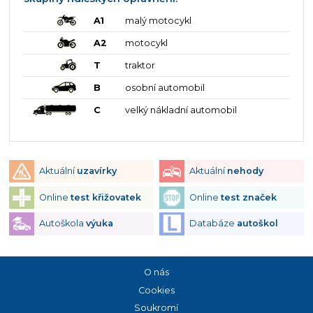
A1
malý motocykl
A2
motocykl
T
traktor
B
osobní automobil
C
velký nákladní automobil
Aktuální
uzavírky
Aktuální
nehody
Online
test křižovatek
Online
test značek
Autoškola
výuka
Databáze
autoškol
O nás
Cookies
Soukromí