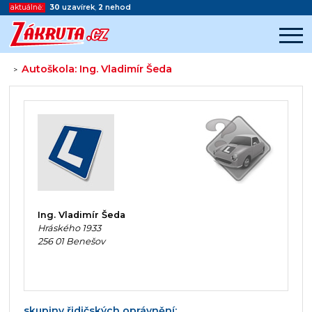
aktuálně:
30
uzavírek
,
2
nehod
Autoškola: Ing. Vladimír Šeda
>
Začátek reklamy
Konec reklamy
Ing. Vladimír Šeda
Hráského 1933
256 01 Benešov
skupiny řidičských oprávnění: