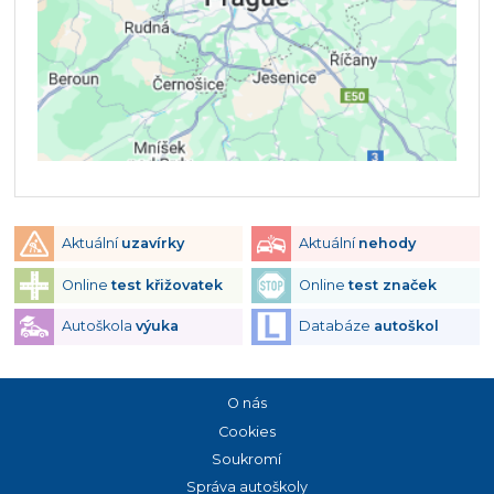
Aktuální
uzavírky
Aktuální
nehody
Online
test křižovatek
Online
test značek
Autoškola
výuka
Databáze
autoškol
O nás
Cookies
Soukromí
Správa autoškoly