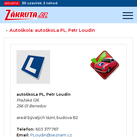
aktuálně:
30
uzavírek
,
2
nehod
Autoškola: autoškoLa PL, Petr Loudín
>
Začátek reklamy
Konec reklamy
autoškoLa PL, Petr Loudín
Pražská 126
256 01 Benešov
areál bývalých lázní, budova B2
Telefon:
603 377 767
Email:
PLoudin@seznam.cz