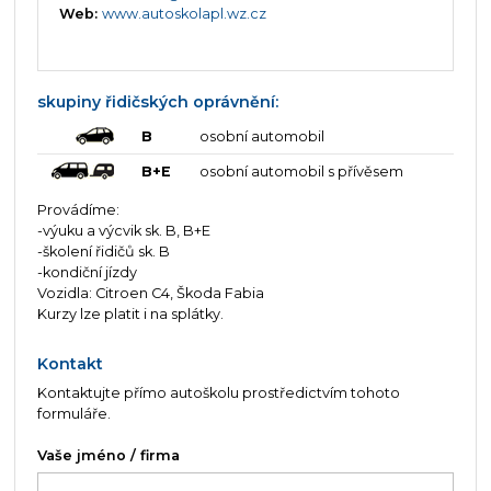
Web:
www.autoskolapl.wz.cz
skupiny řidičských oprávnění:
B
osobní automobil
B+E
osobní automobil s přívěsem
Provádíme:
-výuku a výcvik sk. B, B+E
-školení řidičů sk. B
-kondiční jízdy
Vozidla: Citroen C4, Škoda Fabia
Kurzy lze platit i na splátky.
Kontakt
Kontaktujte přímo autoškolu prostředictvím tohoto
formuláře.
Vaše jméno / firma