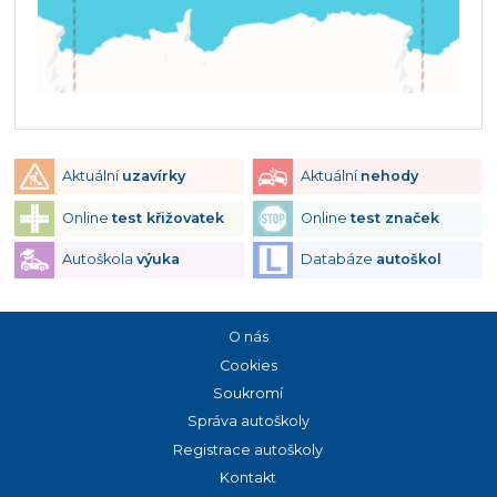
Aktuální
uzavírky
Aktuální
nehody
Online
test křižovatek
Online
test značek
Autoškola
výuka
Databáze
autoškol
O nás
Cookies
Soukromí
Správa autoškoly
Registrace autoškoly
Kontakt