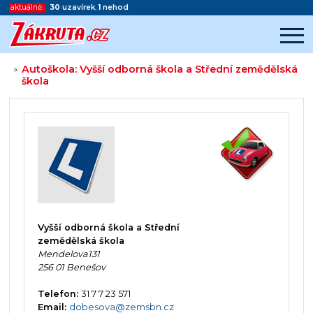
aktuálně:
30
uzavírek
,
1
nehod
Autoškola: Vyšší odborná škola a Střední zemědělská
>
škola
Začátek reklamy
Konec reklamy
Vyšší odborná škola a Střední
zemědělská škola
Mendelova131
256 01 Benešov
Telefon:
31 7 7 23 571
Email:
dobesova@zemsbn.cz