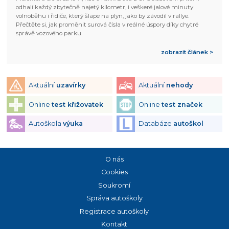
odhalí každý zbytečně najetý kilometr, i veškeré jalové minuty
volnoběhu i řidiče, který šlape na plyn, jako by závodil v rallye.
Přečtěte si, jak proměnit surová čísla v reálné úspory díky chytré
správě vozového parku.
zobrazit článek >
Aktuální
uzavírky
Aktuální
nehody
Online
test křižovatek
Online
test značek
Autoškola
výuka
Databáze
autoškol
O nás
Cookies
Soukromí
Správa autoškoly
Registrace autoškoly
Kontakt