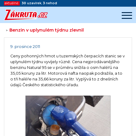
aktuálně:
30
uzavírek
,
3
nehod
Benzin v uplynulém týdnu zlevnil
>
Začátek reklamy
Konec reklamy
9. prosince 2011
Ceny pohonných hmot u tuzemských čerpacích stanic se v
uplynulém týdnu vyvíjely různě. Cena nejprodávanějšího
benzinu Natural 95 se v průměru snížila o osm haléřů na
35,05 koruny za litr. Motorová nafta naopak podražila, a to
o tři haléře na 35,66 koruny za litr. Vyplývá to z dnešních
údajů Českého statistického úřadu.