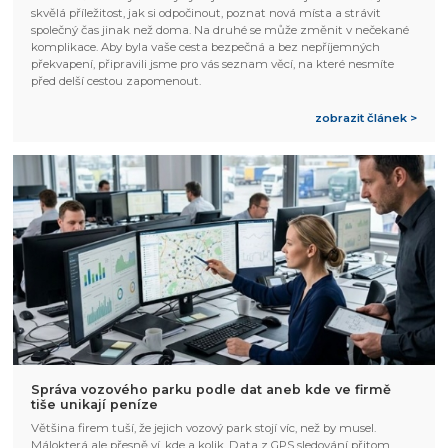
skvělá příležitost, jak si odpočinout, poznat nová místa a strávit
společný čas jinak než doma. Na druhé se může změnit v nečekané
komplikace. Aby byla vaše cesta bezpečná a bez nepříjemných
překvapení, připravili jsme pro vás seznam věcí, na které nesmíte
před delší cestou zapomenout.
zobrazit článek >
Správa vozového parku podle dat aneb kde ve firmě
tiše unikají peníze
Většina firem tuší, že jejich vozový park stojí víc, než by musel.
Málokterá ale přesně ví, kde a kolik. Data z GPS sledování přitom