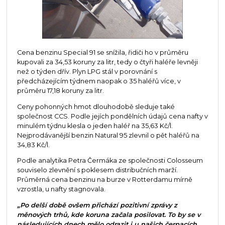
Cena benzinu Special 91 se snížila, řidiči ho v průměru
kupovali za 34,53 koruny za litr, tedy o čtyři haléře levněji
než o týden dřív. Plyn LPG stál v porovnání s
předcházejícím týdnem naopak o 35 haléřů více, v
průměru 17,18 koruny za litr.
Ceny pohonných hmot dlouhodobě sleduje také
společnost CCS. Podle jejích pondělních údajů cena nafty v
minulém týdnu klesla o jeden haléř na 35,63 Kč/l.
Nejprodávanější benzin Natural 95 zlevnil o pět haléřů na
34,83 Kč/l.
Podle analytika Petra Čermáka ze společnosti Colosseum
souviselo zlevnění s poklesem distribučních marží.
Průměrná cena benzinu na burze v Rotterdamu mírně
vzrostla, u nafty stagnovala.
„Po delší době ovšem přichází pozitivní zprávy z
měnových trhů, kde koruna začala posilovat. To by se v
následujících dnech mělo odrazit i u našich čerpacích