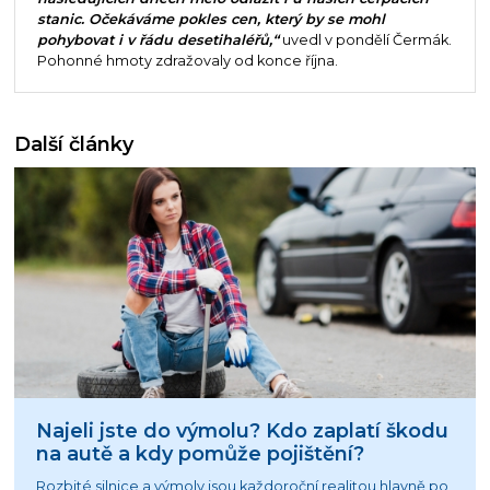
stanic. Očekáváme pokles cen, který by se mohl
pohybovat i v řádu desetihaléřů,“
uvedl v pondělí Čermák.
Pohonné hmoty zdražovaly od konce října.
Další články
Najeli jste do výmolu? Kdo zaplatí škodu
na autě a kdy pomůže pojištění?
Rozbité silnice a výmoly jsou každoroční realitou hlavně po