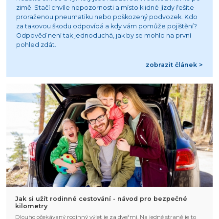
zimě. Stačí chvíle nepozornosti a místo klidné jízdy řešíte
proraženou pneumatiku nebo poškozený podvozek. Kdo
za takovou škodu odpovídá a kdy vám pomůže pojištění?
Odpověď není tak jednoduchá, jak by se mohlo na první
pohled zdát.
zobrazit článek >
Jak si užít rodinné cestování - návod pro bezpečné
kilometry
Dlouho očekávaný rodinný výlet je za dveřmi. Na jedné straně je to