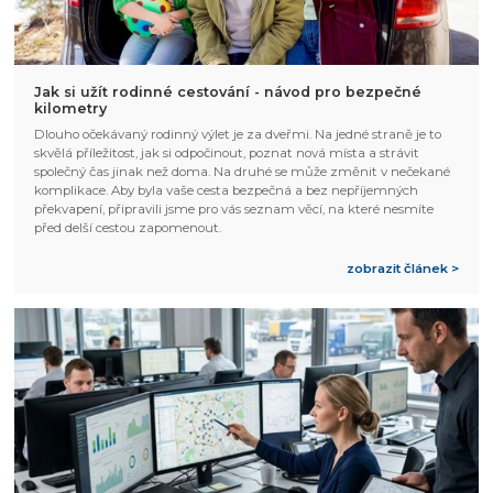
Jak si užít rodinné cestování - návod pro bezpečné
kilometry
Dlouho očekávaný rodinný výlet je za dveřmi. Na jedné straně je to
skvělá příležitost, jak si odpočinout, poznat nová místa a strávit
společný čas jinak než doma. Na druhé se může změnit v nečekané
komplikace. Aby byla vaše cesta bezpečná a bez nepříjemných
překvapení, připravili jsme pro vás seznam věcí, na které nesmíte
před delší cestou zapomenout.
zobrazit článek >