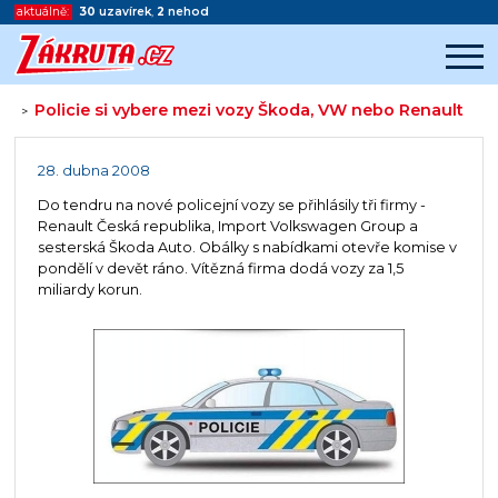
aktuálně:
30
uzavírek
,
2
nehod
Policie si vybere mezi vozy Škoda, VW nebo Renault
>
Začátek reklamy
Konec reklamy
28. dubna 2008
Do tendru na nové policejní vozy se přihlásily tři firmy -
Renault Česká republika, Import Volkswagen Group a
sesterská Škoda Auto. Obálky s nabídkami otevře komise v
pondělí v devět ráno. Vítězná firma dodá vozy za 1,5
miliardy korun.