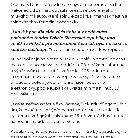
O účasti v tendru původně přemýšlela i automobilka Kia.
Nakonec od záměru upustila, přestože podle svého
mluvčího má auto, které splňuje zadání. Firma však nestihla
splnit všechny formální požadavky.
„I když by se Kia ráda zúčastnila a v nedávném
podobném tendru Policie Slovenské republiky tato
značka zvítězila, pro nedostatek času tak byla nucena ze
soutěže odstoupit,“
uvedla automobilka v tiskové zprávě.
Mluvčí policejního prezdia David Kubalák ale tvrdí, že času
bylo dost a policie zákon dodržela. Předběžnou informaci
o výběrovém řízení totiž zveřejnila již 25. ledna na
informačním webu pro veřejné zakázky. Zákon v tomto
případě, a pokud je oznámení o řízení odesláno
elektronicky, podle Kubaláka ukládá minimální lhůtu 29
dnů, píše ČTK.
„Lhůta začala běžet už 27. března,“
řekl mluvčí agentuře s
tím, že oznámení o výběrovém řízení policisté zaslali do
systému o veřejných zakázkách 26. března. Celková doba
na podání nabídek tak činila 30 dnů.
Kubalák stejně tak nesouhlasí ani s tím, že by požadavky na
parametry nových vozů byly formulovány příliš úzce.