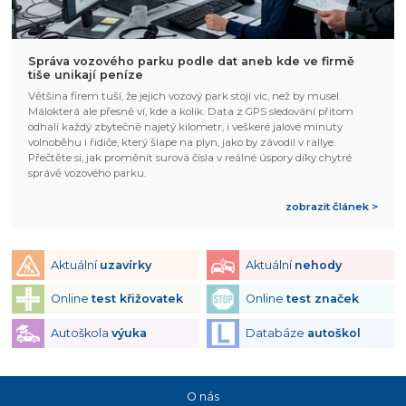
Správa vozového parku podle dat aneb kde ve firmě
tiše unikají peníze
Většina firem tuší, že jejich vozový park stojí víc, než by musel.
Málokterá ale přesně ví, kde a kolik. Data z GPS sledování přitom
odhalí každý zbytečně najetý kilometr, i veškeré jalové minuty
volnoběhu i řidiče, který šlape na plyn, jako by závodil v rallye.
Přečtěte si, jak proměnit surová čísla v reálné úspory díky chytré
správě vozového parku.
zobrazit článek >
Aktuální
uzavírky
Aktuální
nehody
Online
test křižovatek
Online
test značek
Autoškola
výuka
Databáze
autoškol
O nás