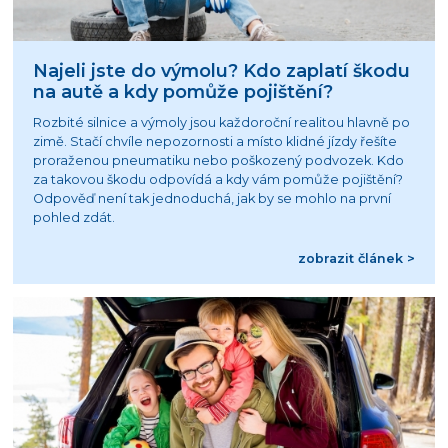
Najeli jste do výmolu? Kdo zaplatí škodu
na autě a kdy pomůže pojištění?
Rozbité silnice a výmoly jsou každoroční realitou hlavně po
zimě. Stačí chvíle nepozornosti a místo klidné jízdy řešíte
proraženou pneumatiku nebo poškozený podvozek. Kdo
za takovou škodu odpovídá a kdy vám pomůže pojištění?
Odpověď není tak jednoduchá, jak by se mohlo na první
pohled zdát.
zobrazit článek >