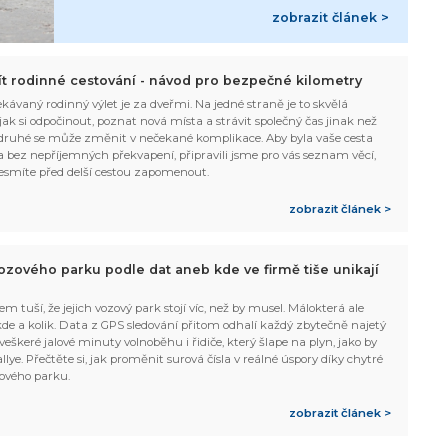
zobrazit článek >
žít rodinné cestování - návod pro bezpečné kilometry
kávaný rodinný výlet je za dveřmi. Na jedné straně je to skvělá
, jak si odpočinout, poznat nová místa a strávit společný čas jinak než
ruhé se může změnit v nečekané komplikace. Aby byla vaše cesta
 bez nepříjemných překvapení, připravili jsme pro vás seznam věcí,
esmíte před delší cestou zapomenout.
zobrazit článek >
ozového parku podle dat aneb kde ve firmě tiše unikají
em tuší, že jejich vozový park stojí víc, než by musel. Málokterá ale
 kde a kolik. Data z GPS sledování přitom odhalí každý zbytečně najetý
 veškeré jalové minuty volnoběhu i řidiče, který šlape na plyn, jako by
allye. Přečtěte si, jak proměnit surová čísla v reálné úspory díky chytré
ového parku.
zobrazit článek >