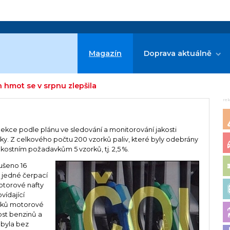
Magazín
Doprava aktuálně
 hmot se v srpnu zlepšila
re
ekce podle plánu ve sledování a monitorování jakosti
. Z celkového počtu 200 vzorků paliv, které byly odebrány
akostním požadavkům 5 vzorků, tj. 2,5 %.
ušeno 16
u jedné čerpací
otorové nafty
vídající
orků motorové
ost benzinů a
 byla bez