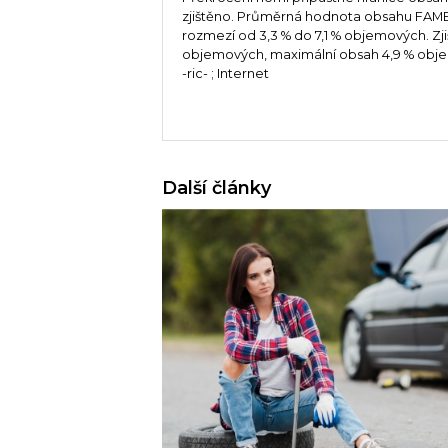
zjištěno. Průměrná hodnota obsahu FAME 
rozmezí od 3,3 % do 7,1 % objemových. Zj
objemových, maximální obsah 4,9 % obj
-ric- ; Internet
Další články