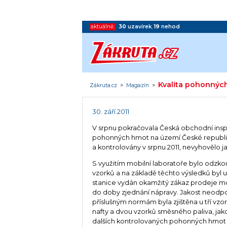
aktuálně:
30
uzavírek
,
19
nehod
Kvalita pohonných
Zákruta.cz
>
Magazín
>
30. září 2011
V srpnu pokračovala Česká obchodní insp
pohonných hmot na území České republiky
a kontrolovány v srpnu 2011, nevyhovělo j
S využitím mobilní laboratoře bylo odzko
vzorků a na základě těchto výsledků byl 
stanice vydán okamžitý zákaz prodeje m
do doby zjednání nápravy. Jakost neodpo
příslušným normám byla zjištěna u tří vz
nafty a dvou vzorků směsného paliva, jak
dalších kontrolovaných pohonných hmot