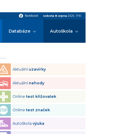
facebook
facebook
sobota 8.srpna
2026
•
11:10
Databáze
Autoškola
klama
Aktuální
uzavírky
Aktuální
nehody
Online
test křižovatek
Online
test značek
Autoškola
výuka