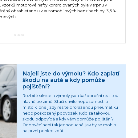
vzorků motorové nafty kontrolovaných byla v srpnu v
ištěný obsah etanolu v automobilových benzinech byl 3,5 %
emových.
reklama
Najeli jste do výmolu? Kdo zaplatí
škodu na autě a kdy pomůže
pojištění?
Rozbité silnice a výmoly jsou každoroční realitou
hlavně po zimě. Stačí chvíle nepozornosti a
místo klidné jízdy řešíte proraženou pneumatiku
nebo poškozený podvozek. Kdo za takovou
škodu odpovídá a kdy vám pomůže pojištění?
Odpověď není tak jednoduchá, jak by se mohlo
na první pohled zdát.