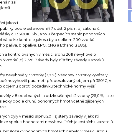
ená nižší
jlepší
ní jakosti
liky podle ustanovení § 7 odst. 2 písm. a) zákona č.
ášky č. 133/2010 Sb., a to u čerpacích stanic pohonných
bráno ke kontrole jakosti bylo celkem 200 vzorků
 paliva, biopaliva, LPG, CNG a Ethanolu E85).
 a kontrolovaných v měsíci srpnu 2011 nevyhovělo
vzorků, tj. 2,5 %. Závady byly zjištěny závady u vzorků
.
y nevyhověly 3 vzorky (3,7 %). Všechny 3 vzorky vykázaly
padě nevyhověl parametr předestilovaný objem při 350°C, v
ho objemu oproti požadavku technické normy vyšší.
věly z 8 odebraných a odzkoušených 2 vzorky (25,0 %), a to
ýsledky podle druhů pohonných hmot včetně zjištěných
oze.
rých byly v měsíci srpnu 2011 zjištěny závady v jakosti
loze spolu s hodnotami nevyhovujících jakostních ukazatelů.
hu biosložek v pohonných hmotách nebylo v měsíci srpnu