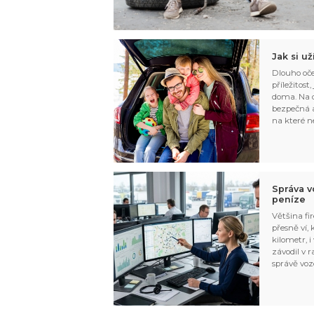
Jak si u
Dlouho oče
příležitost
doma. Na d
bezpečná a
na které n
Správa v
peníze
Většina fir
přesně ví,
kilometr, i
závodil v r
správě voz