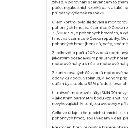
závad. V porovnání s červencem to znam
počet nejakostních vzorků paliv a také ne
průběžný výsledek za rok 2011.
Cílem kontrol bylo sledování a monitorová
pohonných hmot na území celé České repub
311/2006 Sb., o pohonných hmotách, a vyhl
hmot na území celé České republiky. Ode
pohonných hmot (benzinů, nafty, směsného
Z celkového počtu 200 vzorků odebraných
jakostním požadavkům příslušných norem 5 
motorové nafty a směsné motorové nafty
Z kontrolovaných 82 vzorků motorové naft
odchylku v bodu vzplanutí, v jednom pří
dalším byla teplota 95 % předestilované
U směsné motorové nafty (SMN 30) nevyho
v jakostním parametru bodu vzplanutí. V
nevyhovujících kriterií jsou uvedeny v příl
Celkové údaje o čerpacích stanicích, u kte
pohonných hmot, jsou uvedeny v další pří
Překročení horní přípustné hranice obsa