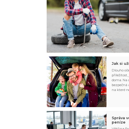
Jak si u
Dlouho oče
příležitost
doma. Na d
bezpečná a
na které n
Správa v
peníze
Většina fir