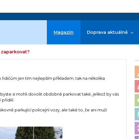
Magazín
Doprava aktuálně
ě zaparkovat?
re
m řidičům jen tím nejlepším příkladem, tak na několika
.
yste si mohli dovolit obdobně parkovat také, jelikož by vás
 příděl.
kovně parkující policejní vozy, ale také to, že ani muži