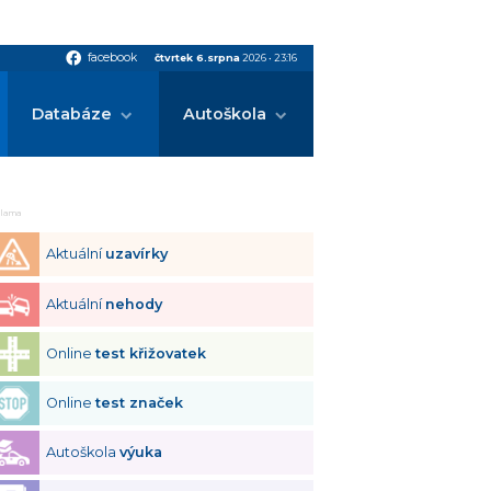
facebook
facebook
čtvrtek 6.srpna
2026
•
23:16
Databáze
Autoškola
klama
Aktuální
uzavírky
Aktuální
nehody
Online
test křižovatek
Online
test značek
Autoškola
výuka