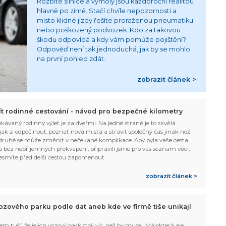
Rozbité silnice a výmoly jsou každoroční realitou
hlavně po zimě. Stačí chvíle nepozornosti a
místo klidné jízdy řešíte proraženou pneumatiku
nebo poškozený podvozek. Kdo za takovou
škodu odpovídá a kdy vám pomůže pojištění?
Odpověď není tak jednoduchá, jak by se mohlo
na první pohled zdát.
zobrazit článek >
žít rodinné cestování - návod pro bezpečné kilometry
kávaný rodinný výlet je za dveřmi. Na jedné straně je to skvělá
, jak si odpočinout, poznat nová místa a strávit společný čas jinak než
ruhé se může změnit v nečekané komplikace. Aby byla vaše cesta
 bez nepříjemných překvapení, připravili jsme pro vás seznam věcí,
esmíte před delší cestou zapomenout.
zobrazit článek >
ozového parku podle dat aneb kde ve firmě tiše unikají
em tuší, že jejich vozový park stojí víc, než by musel. Málokterá ale