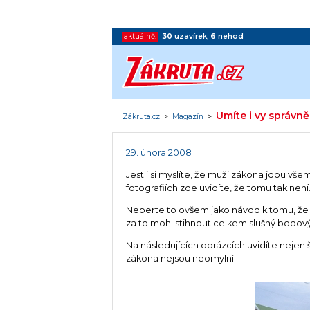
aktuálně:
30
uzavírek
,
6
nehod
Umíte i vy správn
Zákruta.cz
>
Magazín
>
29. února 2008
Jestli si myslíte, že muži zákona jdou vše
fotografiích zde uvidíte, že tomu tak není
Neberte to ovšem jako návod k tomu, že b
za to mohl stihnout celkem slušný bodový
Na následujících obrázcích uvidíte nejen ši
zákona nejsou neomylní...