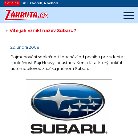
aktuálně:
30
uzavírek
,
4
nehod
Víte jak vznikl název Subaru?
>
Začátek reklamy
Konec reklamy
22. února 2008
Pojmenování společnosti pochází od prvního prezidenta
společnosti Fuji Heavy Industries, Kenja Kita, který pokřtil
automobilovou značku jménem Subaru.