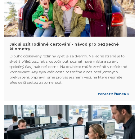
Jak si užít rodinné cestování - návod pro bezpečné
kilometry
Dlouho očekávaný rodinný výlet je za dveřmi. Na jedné straně je to
skvělá příležitost, jak si odpočinout, poznat nová místa a strávit
společný čas jinak než doma. Na druhé se může změnit v nečekané
komplikace. Aby byla vaše cesta bezpečná a bez nepříjemných
překvapení, připravili jsme pro vás seznam věcí, na které nesmíte
před delší cestou zapomenout.
zobrazit článek >