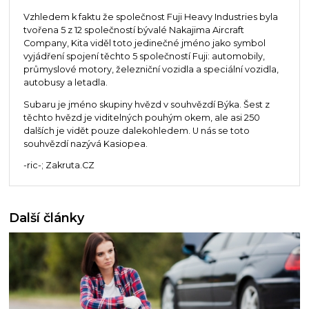
Vzhledem k faktu že společnost Fuji Heavy Industries byla
tvořena 5 z 12 společností bývalé Nakajima Aircraft
Company, Kita viděl toto jedinečné jméno jako symbol
vyjádření spojení těchto 5 společností Fuji: automobily,
průmyslové motory, železniční vozidla a speciální vozidla,
autobusy a letadla.
Subaru je jméno skupiny hvězd v souhvězdí Býka. Šest z
těchto hvězd je viditelných pouhým okem, ale asi 250
dalších je vidět pouze dalekohledem. U nás se toto
souhvězdí nazývá Kasiopea.
-ric-; Zakruta.CZ
Další články