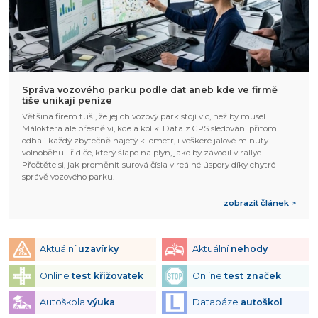
Správa vozového parku podle dat aneb kde ve firmě
tiše unikají peníze
Většina firem tuší, že jejich vozový park stojí víc, než by musel.
Málokterá ale přesně ví, kde a kolik. Data z GPS sledování přitom
odhalí každý zbytečně najetý kilometr, i veškeré jalové minuty
volnoběhu i řidiče, který šlape na plyn, jako by závodil v rallye.
Přečtěte si, jak proměnit surová čísla v reálné úspory díky chytré
správě vozového parku.
zobrazit článek >
Aktuální
uzavírky
Aktuální
nehody
Online
test křižovatek
Online
test značek
Autoškola
výuka
Databáze
autoškol