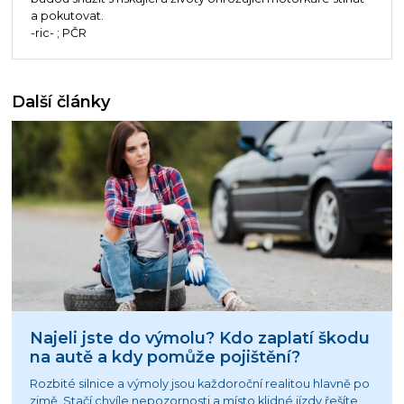
a pokutovat.
-ric- ; PČR
Další články
Najeli jste do výmolu? Kdo zaplatí škodu
na autě a kdy pomůže pojištění?
Rozbité silnice a výmoly jsou každoroční realitou hlavně po
zimě. Stačí chvíle nepozornosti a místo klidné jízdy řešíte