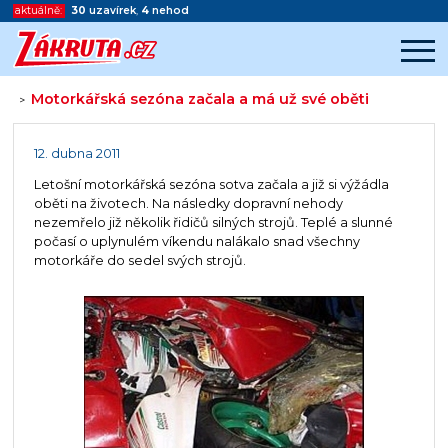
aktuálně:
30
uzavírek
,
4
nehod
Motorkářská sezóna začala a má už své oběti
>
Začátek reklamy
Konec reklamy
12. dubna 2011
Letošní motorkářská sezóna sotva začala a již si výžádla
oběti na životech. Na následky dopravní nehody
nezemřelo již několik řidičů silných strojů. Teplé a slunné
počasí o uplynulém víkendu nalákalo snad všechny
motorkáře do sedel svých strojů.