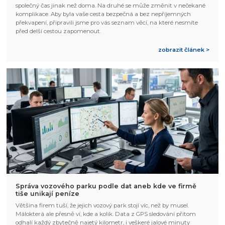
společný čas jinak než doma. Na druhé se může změnit v nečekané
komplikace. Aby byla vaše cesta bezpečná a bez nepříjemných
překvapení, připravili jsme pro vás seznam věcí, na které nesmíte
před delší cestou zapomenout.
zobrazit článek >
Správa vozového parku podle dat aneb kde ve firmě
tiše unikají peníze
Většina firem tuší, že jejich vozový park stojí víc, než by musel.
Málokterá ale přesně ví, kde a kolik. Data z GPS sledování přitom
odhalí každý zbytečně najetý kilometr, i veškeré jalové minuty