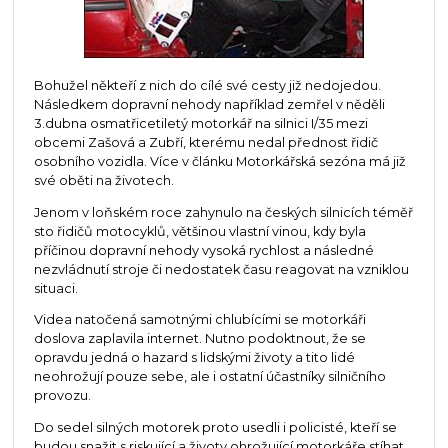
Bohužel někteří z nich do cílé své cesty již nedojedou.
Následkem dopravní nehody například zemřel v něděli
3.dubna osmatřicetiletý motorkář na silnici I/35 mezi
obcemi Zašová a Zubří, kterému nedal přednost řidič
osobního vozidla. Více v článku Motorkářská sezóna má již
své oběti na životech.
Jenom v loňském roce zahynulo na českých silnicích téměř
sto řidičů motocyklů, většinou vlastní vinou, kdy byla
příčinou dopravní nehody vysoká rychlost a následné
nezvládnutí stroje či nedostatek času reagovat na vzniklou
situaci.
Videa natočená samotnými chlubícími se motorkáři
doslova zaplavila internet. Nutno podoktnout, že se
opravdu jedná o hazard s lidskými životy a tito lidé
neohrožují pouze sebe, ale i ostatní účastníky silničního
provozu.
Do sedel silných motorek proto usedli i policisté, kteří se
budou snažit s riskující a životy ohrožující motorkáře stíhat