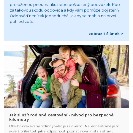
proraženou pneumatiku nebo poškozený podvozek. Kdo
za takovou škodu odpovídá a kdy vám pomůže pojištění?
Odpověď není tak jednoduchá, jak by se mohlo na první
pohled zdát.
zobrazit článek >
Jak si užít rodinné cestování - návod pro bezpečné
kilometry
Dlouho očekávaný rodinný výlet je za dveřmi. Na jedné straně je to
skvělá příležitost, jak si odpočinout, poznat nová místa a strávit