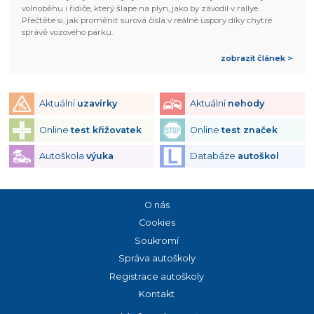
volnoběhu i řidiče, který šlape na plyn, jako by závodil v rallye.
Přečtěte si, jak proměnit surová čísla v reálné úspory díky chytré
správě vozového parku.
zobrazit článek >
Aktuální
uzavírky
Aktuální
nehody
Online
test křižovatek
Online
test značek
Autoškola
výuka
Databáze
autoškol
O nás
Cookies
Soukromí
Správa autoškoly
Registrace autoškoly
Kontakt