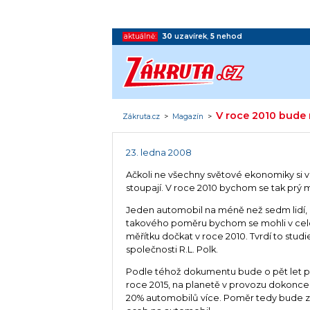
aktuálně:
30
uzavírek
,
5
nehod
V roce 2010 bude n
Zákruta.cz
>
Magazín
>
23. ledna 2008
Ačkoli ne všechny světové ekonomiky si 
stoupají. V roce 2010 bychom se tak prý 
Jeden automobil na méně než sedm lidí, 
takového poměru bychom se mohli v ce
měřítku dočkat v roce 2010. Tvrdí to stu
společnosti R.L. Polk.
Podle téhož dokumentu bude o pět let po
roce 2015, na planetě v provozu dokonce 
20% automobilů více. Poměr tedy bude z