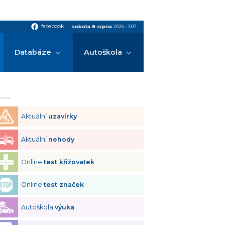
facebook
facebook
sobota 8.srpna
2026
•
3:07
Databáze
Autoškola
klama
Aktuální
uzavírky
Aktuální
nehody
Online
test křižovatek
Online
test značek
Autoškola
výuka