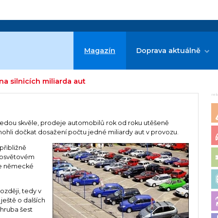
Magazín
Doprava aktuálně
a silnicích miliarda aut
re
vedou skvěle, prodeje automobilů rok od roku utěšeně
mohli dočkat dosažení počtu jedné miliardy aut v provozu.
přibližně
losvětovém
die německé
zději, tedy v
ještě o dalších
hruba šest