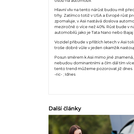
osob na automobil.
Hlavní vliv na tento nárůst budou mít pře
trhy. Zatímco totiž v USA a Evropě růst p
zpomaluje, v Asii nastává doslova automo
meziročně o více než 40%. Růst bude v ná
automobilů jako je Tata Nano nebo Bajaj 
Vozidel přibude v příštích letech v Asii to
troše dobré vůle v jeden okamžik nastoup
Posun směrem k Asii mimo jiné znamená,
nebudou dominantními a čím dál tím více
tento trend můžeme pozorovat již dnes.
-ric- ; Idnes
Další články