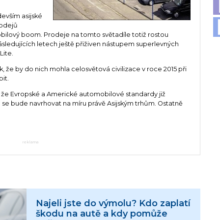
devším asijské
rodejů
bilový boom. Prodeje na tomto světadíle totiž rostou
sledujících letech ještě přiživen nástupem superlevných
Lite.
lik, že by do nich mohla celosvětová civilizace v roce 2015 při
it.
 že Evropské a Americké automobilové standardy již
 se bude navrhovat na míru právě Asijským trhům. Ostatně
reklama
Najeli jste do výmolu? Kdo zaplatí
škodu na autě a kdy pomůže