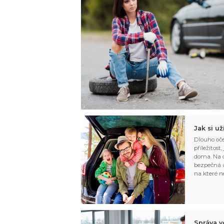
Jak si u
Dlouho oče
příležitost
doma. Na d
bezpečná a
na které n
Správa v