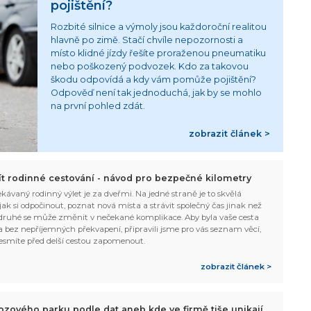
pojištění?
Rozbité silnice a výmoly jsou každoroční realitou
hlavně po zimě. Stačí chvíle nepozornosti a
místo klidné jízdy řešíte proraženou pneumatiku
nebo poškozený podvozek. Kdo za takovou
škodu odpovídá a kdy vám pomůže pojištění?
Odpověď není tak jednoduchá, jak by se mohlo
na první pohled zdát.
zobrazit článek >
žít rodinné cestování - návod pro bezpečné kilometry
kávaný rodinný výlet je za dveřmi. Na jedné straně je to skvělá
, jak si odpočinout, poznat nová místa a strávit společný čas jinak než
ruhé se může změnit v nečekané komplikace. Aby byla vaše cesta
 bez nepříjemných překvapení, připravili jsme pro vás seznam věcí,
esmíte před delší cestou zapomenout.
zobrazit článek >
ozového parku podle dat aneb kde ve firmě tiše unikají