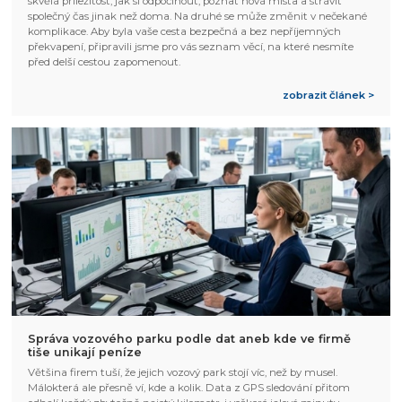
skvělá příležitost, jak si odpočinout, poznat nová místa a strávit
společný čas jinak než doma. Na druhé se může změnit v nečekané
komplikace. Aby byla vaše cesta bezpečná a bez nepříjemných
překvapení, připravili jsme pro vás seznam věcí, na které nesmíte
před delší cestou zapomenout.
zobrazit článek >
Správa vozového parku podle dat aneb kde ve firmě
tiše unikají peníze
Většina firem tuší, že jejich vozový park stojí víc, než by musel.
Málokterá ale přesně ví, kde a kolik. Data z GPS sledování přitom