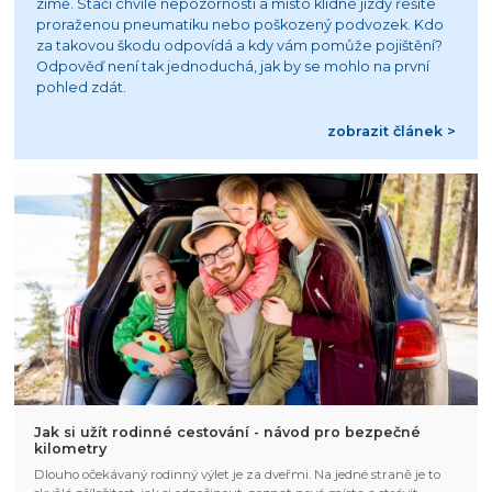
zimě. Stačí chvíle nepozornosti a místo klidné jízdy řešíte
proraženou pneumatiku nebo poškozený podvozek. Kdo
za takovou škodu odpovídá a kdy vám pomůže pojištění?
Odpověď není tak jednoduchá, jak by se mohlo na první
pohled zdát.
zobrazit článek >
Jak si užít rodinné cestování - návod pro bezpečné
kilometry
Dlouho očekávaný rodinný výlet je za dveřmi. Na jedné straně je to