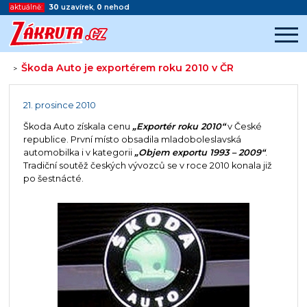
aktuálně:
30
uzavírek
,
0
nehod
Škoda Auto je exportérem roku 2010 v ČR
>
Začátek reklamy
Konec reklamy
21. prosince 2010
Škoda Auto získala cenu
„Exportér roku 2010“
v České
republice. První místo obsadila mladoboleslavská
automobilka i v kategorii
„Objem exportu 1993 – 2009“
.
Tradiční soutěž českých vývozců se v roce 2010 konala již
po šestnácté.