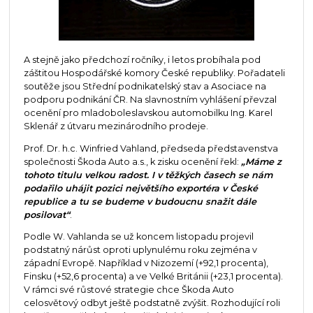
A stejně jako předchozí ročníky, i letos probíhala pod
záštitou Hospodářské komory České republiky. Pořadateli
soutěže jsou Střední podnikatelský stav a Asociace na
podporu podnikání ČR. Na slavnostním vyhlášení převzal
ocenění pro mladoboleslavskou automobilku Ing. Karel
Sklenář z útvaru mezinárodního prodeje.
Prof. Dr. h.c. Winfried Vahland, předseda představenstva
společnosti Škoda Auto a.s., k zisku ocenění řekl:
„Máme z
tohoto titulu velkou radost. I v těžkých časech se nám
podařilo uhájit pozici největšího exportéra v České
republice a tu se budeme v budoucnu snažit dále
posilovat“
.
Podle W. Vahlanda se už koncem listopadu projevil
podstatný nárůst oproti uplynulému roku zejména v
západní Evropě. Například v Nizozemí (+92,1 procenta),
Finsku (+52,6 procenta) a ve Velké Británii (+23,1 procenta).
V rámci své růstové strategie chce Škoda Auto
celosvětový odbyt ještě podstatně zvýšit. Rozhodující roli