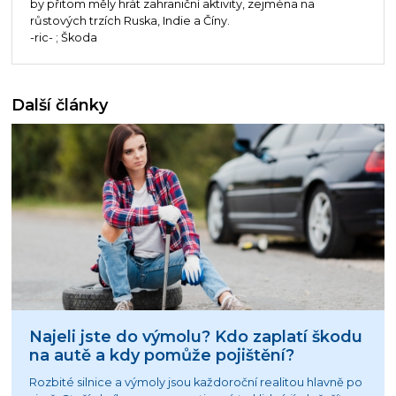
by přitom měly hrát zahraniční aktivity, zejména na
růstových trzích Ruska, Indie a Číny.
-ric- ; Škoda
Další články
Najeli jste do výmolu? Kdo zaplatí škodu
na autě a kdy pomůže pojištění?
Rozbité silnice a výmoly jsou každoroční realitou hlavně po