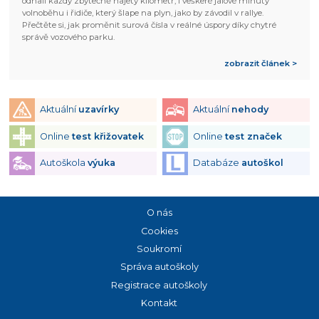
odhalí každý zbytečně najetý kilometr, i veškeré jalové minuty
volnoběhu i řidiče, který šlape na plyn, jako by závodil v rallye.
Přečtěte si, jak proměnit surová čísla v reálné úspory díky chytré
správě vozového parku.
zobrazit článek >
Aktuální
uzavírky
Aktuální
nehody
Online
test křižovatek
Online
test značek
Autoškola
výuka
Databáze
autoškol
O nás
Cookies
Soukromí
Správa autoškoly
Registrace autoškoly
Kontakt