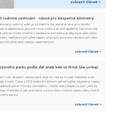
zobrazit článek >
žít rodinné cestování - návod pro bezpečné kilometry
kávaný rodinný výlet je za dveřmi. Na jedné straně je to skvělá
, jak si odpočinout, poznat nová místa a strávit společný čas jinak než
ruhé se může změnit v nečekané komplikace. Aby byla vaše cesta
 bez nepříjemných překvapení, připravili jsme pro vás seznam věcí,
esmíte před delší cestou zapomenout.
zobrazit článek >
ozového parku podle dat aneb kde ve firmě tiše unikají
em tuší, že jejich vozový park stojí víc, než by musel. Málokterá ale
 kde a kolik. Data z GPS sledování přitom odhalí každý zbytečně najetý
 veškeré jalové minuty volnoběhu i řidiče, který šlape na plyn, jako by
allye. Přečtěte si, jak proměnit surová čísla v reálné úspory díky chytré
ového parku.
zobrazit článek >