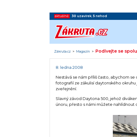
aktuálně:
30
uzavírek
,
5
nehod
Podívejte se spol
Zákruta.cz
>
Magazín
>
8. ledna 2008
Nestává se nám příliš často, abychom se
fotografií ze zákulisí daytonského okruhu j
zveřejnění.
Slavný závod Daytona 500, jehož divákem j
únoru, přesto s námi můžete nahlídnout d