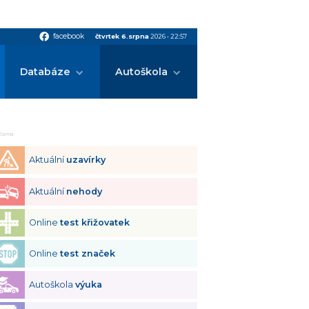
facebook
facebook
čtvrtek 6.srpna
2026
•
22:57
Databáze
Autoškola
klama
Aktuální
uzavírky
Aktuální
nehody
Online
test křižovatek
Online
test značek
Autoškola
výuka