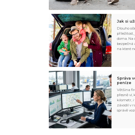
Jak si u
Dlouho oče
příležitost
doma. Na d
bezpečná a
na které n
Správa v
peníze
Většina fir
přesně ví,
kilometr, i
závodil v r
správě voz