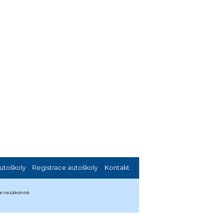
utoškoly
Registrace autoškoly
Kontakt
 je nezákonné.