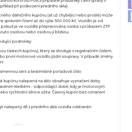
adnou kontrolu Policií případně příslušníky Celní správy v
říklad při poškození předního skla).
ného dálničního kupónu (ať už chybějící nebo prošlé) může
ve správním řízení až do výše 500 000 Kč. Vozidlo je od
, pokud je ve vozidle přepravována osoba s průkazem ZTP
touto osobou nebo osobou jí blízkou.
ledující podmínky:
obou částech kupónu), který se shoduje s registračním číslem,
o první motorové vozidlo jízdní soupravy. V případě změny
ní
ísmennou sérii a šestimístné pořadové číslo
část kupónu nalepená na sklo obsahuje vyznačení doby
avěním kleštěmi - odpovídající době, kdy je motorovým
ebo rychlostní silnice užita. Časový kupón bez označení
t nalepený díl z předního skla vozidla odstraněn.
reklama