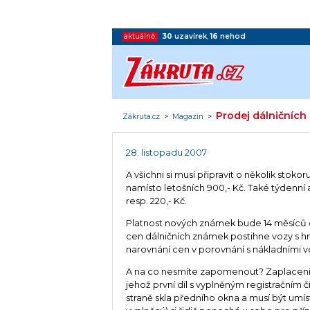
aktuálně:
30
uzavírek
,
16
nehod
Prodej dálničních
Zákruta.cz
>
Magazín
>
28. listopadu 2007
A všichni si musí připravit o několik stok
namísto letošních 900,- Kč. Také týdenní 
resp. 220,- Kč.
Platnost nových známek bude 14 měsíců od
cen dálničních známek postihne vozy s hmo
narovnání cen v porovnání s nákladními vo
A na co nesmíte zapomenout? Zaplacení
jehož první díl s vyplněným registračním 
straně skla předního okna a musí být umís