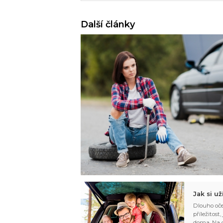
Další články
Jak si u
Dlouho oče
příležitost
doma. Na d