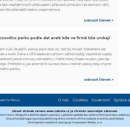
 bez nepříjemných překvapení, připravili jsme pro vás seznam věcí,
esmíte před delší cestou zapomenout.
zobrazit článek >
ozového parku podle dat aneb kde ve firmě tiše unikají
em tuší, že jejich vozový park stojí víc, než by musel. Málokterá ale
 kde a kolik. Data z GPS sledování přitom odhalí každý zbytečně najetý
 veškeré jalové minuty volnoběhu i řidiče, který šlape na plyn, jako by
allye. Přečtěte si, jak proměnit surová čísla v reálné úspory díky chytré
ového parku.
zobrazit článek >
O nás
Cookies
Soukromí
Správa a
ople For Net a.s.
Obsah stránek serveru www.zakruta.cz je chráněn autorským zákonem.
šíření textů, fotografií a dalšího obsahu portálu v jakékoli podobě bez písemného souhlasu redakce
Unauthorised copying and publishing of any content of this website is strictly prohibited.
Tento portál mediálně zastupuje Impression Media, s.r.o.