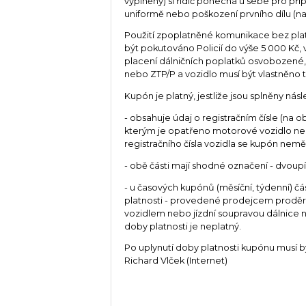
vyplněný) si řidič ponechá u sebe pro příp
uniformě nebo poškození prvního dílu (nap
Použití zpoplatněné komunikace bez plat
být pokutováno Policií do výše 5 000 Kč, 
placení dálničních poplatků osvobozené
nebo ZTP/P a vozidlo musí být vlastněno 
Kupón je platný, jestliže jsou splněny nás
- obsahuje údaj o registračním čísle (na 
kterým je opatřeno motorové vozidlo neb
registračního čísla vozidla se kupón nemě
- obě části mají shodné označení - dvoup
- u časových kupónů (měsíční, týdenní) 
platnosti - provedené prodejcem proděr
vozidlem nebo jízdní soupravou dálnice n
doby platnosti je neplatný.
Po uplynutí doby platnosti kupónu musí bý
Richard Vlček (Internet)