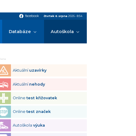
facebook
facebook
čtvrtek 6.srpna
2026
•
8:54
Databáze
Autoškola
klama
Aktuální
uzavírky
Aktuální
nehody
Online
test křižovatek
Online
test značek
Autoškola
výuka