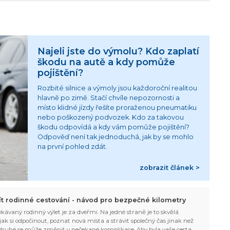
Najeli jste do výmolu? Kdo zaplatí
škodu na autě a kdy pomůže
pojištění?
Rozbité silnice a výmoly jsou každoroční realitou
hlavně po zimě. Stačí chvíle nepozornosti a
místo klidné jízdy řešíte proraženou pneumatiku
nebo poškozený podvozek. Kdo za takovou
škodu odpovídá a kdy vám pomůže pojištění?
Odpověď není tak jednoduchá, jak by se mohlo
na první pohled zdát.
zobrazit článek >
žít rodinné cestování - návod pro bezpečné kilometry
kávaný rodinný výlet je za dveřmi. Na jedné straně je to skvělá
, jak si odpočinout, poznat nová místa a strávit společný čas jinak než
ruhé se může změnit v nečekané komplikace. Aby byla vaše cesta