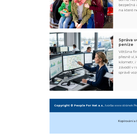
bezpečná a
na které n
Správa v
peníze
Většina fir
přesně ví,
kilometr, i
závodil v r
správě voz
Copyright © People For Net a.s.
,
tvorba www stránek
Pe
Kopírování a 