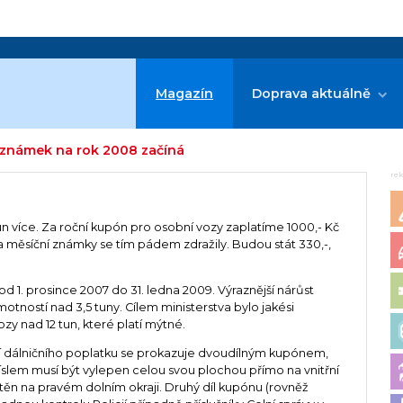
Magazín
Doprava aktuálně
 známek na rok 2008 začíná
re
orun více. Za roční kupón pro osobní vozy zaplatíme 1000,- Kč
a měsíční známky se tím pádem zdražily. Budou stát 330,-,
 1. prosince 2007 do 31. ledna 2009. Výraznější nárůst
tností nad 3,5 tuny. Cílem ministerstva bylo jakési
zy nad 12 tun, které platí mýtné.
 dálničního poplatku se prokazuje dvoudílným kupónem,
číslem musí být vylepen celou svou plochou přímo na vnitřní
těn na pravém dolním okraji. Druhý díl kupónu (rovněž