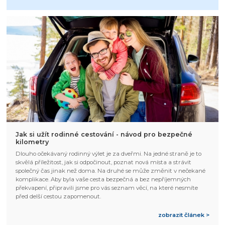
Jak si užít rodinné cestování - návod pro bezpečné
kilometry
Dlouho očekávaný rodinný výlet je za dveřmi. Na jedné straně je to
skvělá příležitost, jak si odpočinout, poznat nová místa a strávit
společný čas jinak než doma. Na druhé se může změnit v nečekané
komplikace. Aby byla vaše cesta bezpečná a bez nepříjemných
překvapení, připravili jsme pro vás seznam věcí, na které nesmíte
před delší cestou zapomenout.
zobrazit článek >