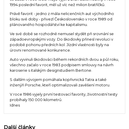
1994 poslední favorit, měl už víc než milion bratříčků.
Právě favorit - jedno z mála nelicenčních aut východního
bloku své doby - přivezl Československo v roce 1989 od
plánovaného hospodářství ke kapitalismu.
Ve své době se rozhodně nemusel stydět při srovnání se
západoevropskými vozy. Do škodovky přinesl revoluci v
podobě pohonu předních kol. Jízdní vlastnosti byly na
úrovni renomované konkurence.
Auto vyvinuli škodováci během rekordních dvou a půl roku,
všechno začalo v roce 1983 podpisem smlouvy na návrh
karoserie s italským designstudiem Bertone.
S dalším vývojem pomáhala kopřivnická Tatra a také
inženýři Porsche, kteří optimalizovali zavěšení motoru.
V roce 1986 vyjely první testovací favority, životnostní testy
probíhaly 150 000 kilometrů.
Idnes
Další články