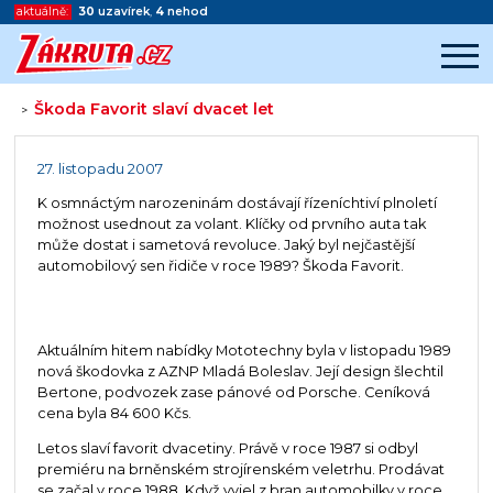
aktuálně:
30
uzavírek
,
4
nehod
Škoda Favorit slaví dvacet let
>
Začátek reklamy
Konec reklamy
27. listopadu 2007
K osmnáctým narozeninám dostávají řízeníchtiví plnoletí
možnost usednout za volant. Klíčky od prvního auta tak
může dostat i sametová revoluce. Jaký byl nejčastější
automobilový sen řidiče v roce 1989? Škoda Favorit.
Aktuálním hitem nabídky Mototechny byla v listopadu 1989
nová škodovka z AZNP Mladá Boleslav. Její design šlechtil
Bertone, podvozek zase pánové od Porsche. Ceníková
cena byla 84 600 Kčs.
Letos slaví favorit dvacetiny. Právě v roce 1987 si odbyl
premiéru na brněnském strojírenském veletrhu. Prodávat
se začal v roce 1988. Když vyjel z bran automobilky v roce