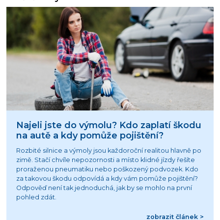
Najeli jste do výmolu? Kdo zaplatí škodu
na autě a kdy pomůže pojištění?
Rozbité silnice a výmoly jsou každoroční realitou hlavně po
zimě. Stačí chvíle nepozornosti a místo klidné jízdy řešíte
proraženou pneumatiku nebo poškozený podvozek. Kdo
za takovou škodu odpovídá a kdy vám pomůže pojištění?
Odpověď není tak jednoduchá, jak by se mohlo na první
pohled zdát.
zobrazit článek >