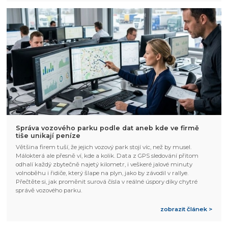
Správa vozového parku podle dat aneb kde ve firmě
tiše unikají peníze
Většina firem tuší, že jejich vozový park stojí víc, než by musel.
Málokterá ale přesně ví, kde a kolik. Data z GPS sledování přitom
odhalí každý zbytečně najetý kilometr, i veškeré jalové minuty
volnoběhu i řidiče, který šlape na plyn, jako by závodil v rallye.
Přečtěte si, jak proměnit surová čísla v reálné úspory díky chytré
správě vozového parku.
zobrazit článek >