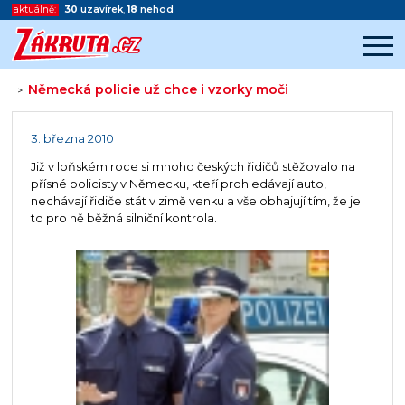
aktuálně:
30
uzavírek
,
18
nehod
Německá policie už chce i vzorky moči
>
Začátek reklamy
Konec reklamy
3. března 2010
Již v loňském roce si mnoho českých řidičů stěžovalo na
přísné policisty v Německu, kteří prohledávají auto,
nechávají řidiče stát v zimě venku a vše obhajují tím, že je
to pro ně běžná silniční kontrola.