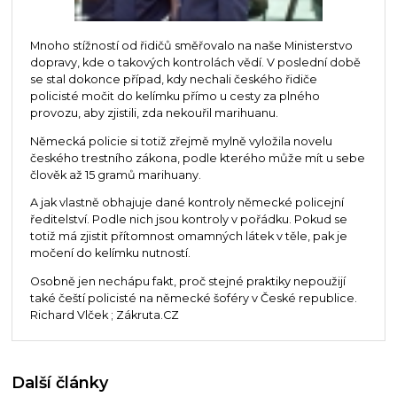
Mnoho stížností od řidičů směřovalo na naše Ministerstvo
dopravy, kde o takových kontrolách vědí. V poslední době
se stal dokonce případ, kdy nechali českého řidiče
policisté močit do kelímku přímo u cesty za plného
provozu, aby zjistili, zda nekouřil marihuanu.
Německá policie si totiž zřejmě mylně vyložila novelu
českého trestního zákona, podle kterého může mít u sebe
člověk až 15 gramů marihuany.
A jak vlastně obhajuje dané kontroly německé policejní
ředitelství. Podle nich jsou kontroly v pořádku. Pokud se
totiž má zjistit přítomnost omamných látek v těle, pak je
močení do kelímku nutností.
Osobně jen nechápu fakt, proč stejné praktiky nepoužijí
také čeští policisté na německé šoféry v České republice.
Richard Vlček ; Zákruta.CZ
Další články