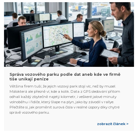
Správa vozového parku podle dat aneb kde ve firmě
tiše unikají peníze
Většina firem tuší, že jejich vozový park stojí víc, než by musel.
Málokterá ale přesně ví, kde a kolik. Data z GPS sledování přitom
odhalí každý zbytečně najetý kilometr, i veškeré jalové minuty
volnoběhu i řidiče, který šlape na plyn, jako by závodil v rallye.
Přečtěte si, jak proměnit surová čísla v reálné úspory díky chytré
správě vozového parku.
zobrazit článek >