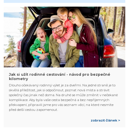
Jak si užít rodinné cestování - návod pro bezpečné
kilometry
Dlouho očekávaný rodinný výlet je za dveřmi. Na jedné straně je to
skvělá příležitost, jak si odpočinout, poznat nová místa a strávit
společný čas jinak než doma. Na druhé se může změnit v nečekané
komplikace. Aby byla vaše cesta bezpečná a bez nepříjemných
překvapení, připravili jsme pro vás seznam věcí, na které nesmíte
před delší cestou zapomenout.
zobrazit článek >