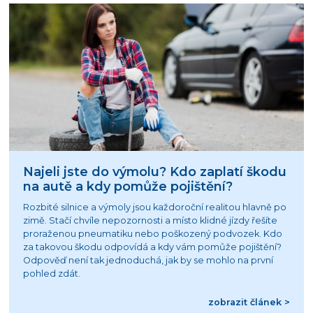
Najeli jste do výmolu? Kdo zaplatí škodu
na autě a kdy pomůže pojištění?
Rozbité silnice a výmoly jsou každoroční realitou hlavně po
zimě. Stačí chvíle nepozornosti a místo klidné jízdy řešíte
proraženou pneumatiku nebo poškozený podvozek. Kdo
za takovou škodu odpovídá a kdy vám pomůže pojištění?
Odpověď není tak jednoduchá, jak by se mohlo na první
pohled zdát.
zobrazit článek >