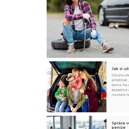
Jak si u
Dlouho oče
příležitost
doma. Na d
bezpečná a
na které n
Správa v
peníze