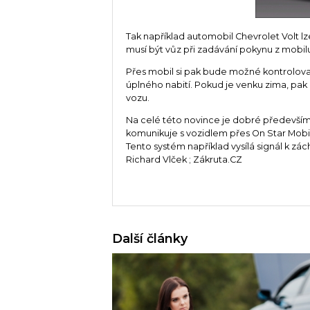
Tak například automobil Chevrolet Volt l
musí být vůz při zadávání pokynu z mobil
Přes mobil si pak bude možné kontrolovat,
úplného nabití. Pokud je venku zima, pa
vozu.
Na celé této novince je dobré především 
komunikuje s vozidlem přes On Star Mobil
Tento systém například vysílá signál k z
Richard Vlček ; Zákruta.CZ
Další články