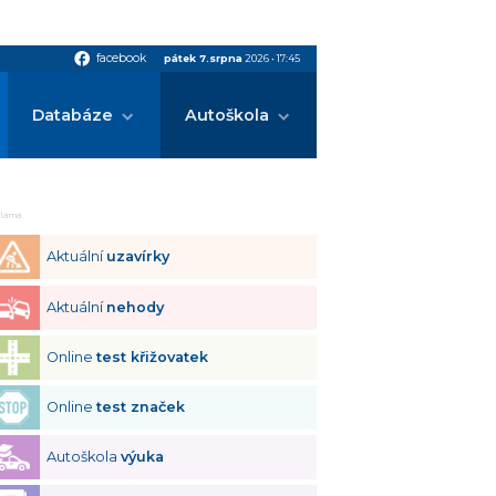
facebook
facebook
pátek 7.srpna
2026
•
17:45
Databáze
Autoškola
klama
Aktuální
uzavírky
Aktuální
nehody
Online
test křižovatek
Online
test značek
Autoškola
výuka