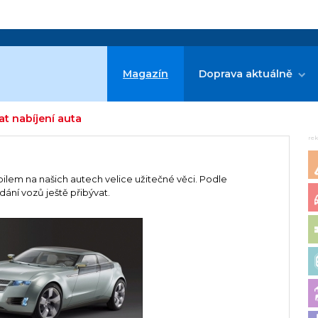
Magazín
Doprava aktuálně
at nabíjení auta
re
ilem na našich autech velice užitečné věci. Podle
ání vozů ještě přibývat.