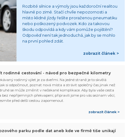
Rozbité silnice a výmoly jsou každoroční realitou
hlavně po zimě. Stačí chvíle nepozornosti a
místo klidné jízdy řešíte proraženou pneumatiku
nebo poškozený podvozek. Kdo za takovou
škodu odpovídá a kdy vám pomůže pojištění?
Odpověď není tak jednoduchá, jak by se mohlo
na první pohled zdát.
zobrazit článek >
žít rodinné cestování - návod pro bezpečné kilometry
kávaný rodinný výlet je za dveřmi. Na jedné straně je to skvělá
, jak si odpočinout, poznat nová místa a strávit společný čas jinak než
ruhé se může změnit v nečekané komplikace. Aby byla vaše cesta
 bez nepříjemných překvapení, připravili jsme pro vás seznam věcí,
esmíte před delší cestou zapomenout.
zobrazit článek >
ozového parku podle dat aneb kde ve firmě tiše unikají