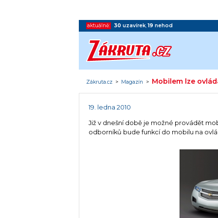
aktuálně:
30
uzavírek
,
19
nehod
Mobilem lze ovlád
Zákruta.cz
>
Magazín
>
19. ledna 2010
Již v dnešní době je možné provádět mob
odborníků bude funkcí do mobilu na ovlád