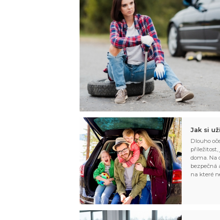
Jak si u
Dlouho oče
příležitost
doma. Na d
bezpečná a
na které n