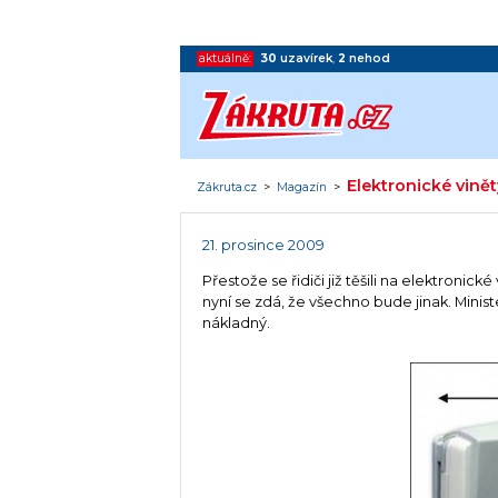
aktuálně:
30
uzavírek
,
2
nehod
Elektronické vinět
Zákruta.cz
>
Magazín
>
21. prosince 2009
Přestože se řidiči již těšili na elektronic
nyní se zdá, že všechno bude jinak. Ministe
nákladný.