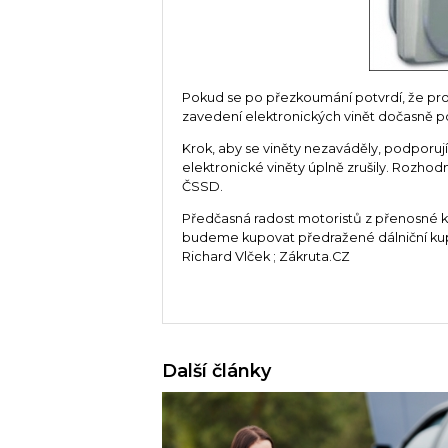
Pokud se po přezkoumání potvrdí, že proj
zavedení elektronických vinět dočasně po
Krok, aby se viněty nezaváděly, podporují
elektronické viněty úplně zrušily. Rozhodn
ČSSD.
Předčasná radost motoristů z přenosné kra
budeme kupovat předražené dálniční kup
Richard Vlček ; Zákruta.CZ
Další články