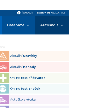
facebook
facebook
pátek 7.srpna
2026
•
0:05
Databáze
Autoškola
klama
Aktuální
uzavírky
Aktuální
nehody
Online
test křižovatek
Online
test značek
Autoškola
výuka