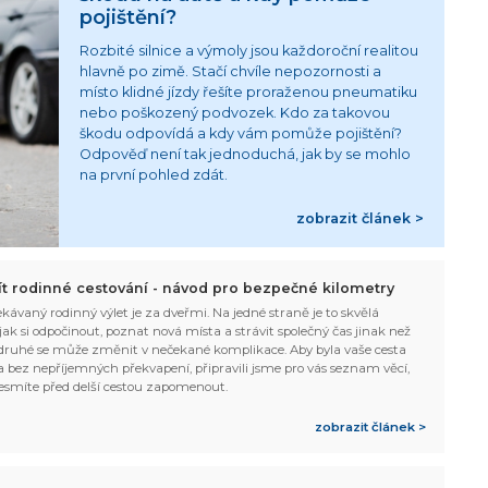
pojištění?
Rozbité silnice a výmoly jsou každoroční realitou
hlavně po zimě. Stačí chvíle nepozornosti a
místo klidné jízdy řešíte proraženou pneumatiku
nebo poškozený podvozek. Kdo za takovou
škodu odpovídá a kdy vám pomůže pojištění?
Odpověď není tak jednoduchá, jak by se mohlo
na první pohled zdát.
zobrazit článek >
žít rodinné cestování - návod pro bezpečné kilometry
kávaný rodinný výlet je za dveřmi. Na jedné straně je to skvělá
, jak si odpočinout, poznat nová místa a strávit společný čas jinak než
ruhé se může změnit v nečekané komplikace. Aby byla vaše cesta
 bez nepříjemných překvapení, připravili jsme pro vás seznam věcí,
esmíte před delší cestou zapomenout.
zobrazit článek >