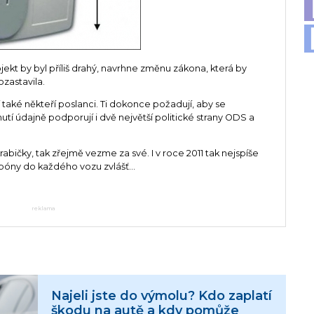
ekt by byl příliš drahý, navrhne změnu zákona, která by
zastavila.
 také někteří poslanci. Ti dokonce požadují, aby se
utí údajně podporují i dvě největší politické strany ODS a
bičky, tak zřejmě vezme za své. I v roce 2011 tak nejspíše
óny do každého vozu zvlášť...
reklama
Najeli jste do výmolu? Kdo zaplatí
škodu na autě a kdy pomůže