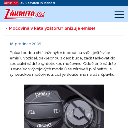
aktuálně:
30
uzavírek
,
19
nehod
Močovina v katalyzátoru? Snižuje emise!
>
Začátek reklamy
Konec reklamy
16. prosince 2009
Pokud budou chtít inženýři v budoucnu snížit ještě více
emisí u vozidel, pak jednou z cest bude, začít tankovat do
speciální nádrže syntetickou močovinu. Oddělené nádrže
u nynějších vývojových modelů se zároveň plní naftou a
syntetickou močovinou, což je sloučenina na bázi čpavku.