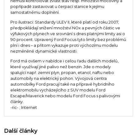
nemusí kontrolovat zvlášť stav resp. množství močoviny a
popřípadě zastavovat u čerpací stanice k jejímu
samostatnému doplnění.
Pro ilustraci: Standardy ULEV II, které platí od roku 2007,
předpokládají snížení množství NOx a pevných částic ve
výfukových plynech ve srovnání s dnes platnými limity asi o
90 procent. Upravený Ford Focus tyto limity bez problémů
plní i dnes – a přitom vykazuje proti výchozímu modelu
nezměněné dynamické vlastnosti.
Ford má ovšem v nabídce i celou řadu dalších modelů,
které využívají jiné palivo než benzin. Jde o modely
spalující např. zemní plyn, propan, etanol, naftu nebo
automobily na elektrický pohon. Vývojová centra
automobilky Ford pracují také na přípravě hybridního
elektromobilu vycházejícího z SUV modelu Ford
Escape/Maverick nebo modelu Ford Focus s palivovými
články.
-ric- ; Internet
Další články