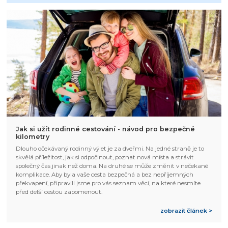
Jak si užít rodinné cestování - návod pro bezpečné
kilometry
Dlouho očekávaný rodinný výlet je za dveřmi. Na jedné straně je to
skvělá příležitost, jak si odpočinout, poznat nová místa a strávit
společný čas jinak než doma. Na druhé se může změnit v nečekané
komplikace. Aby byla vaše cesta bezpečná a bez nepříjemných
překvapení, připravili jsme pro vás seznam věcí, na které nesmíte
před delší cestou zapomenout.
zobrazit článek >