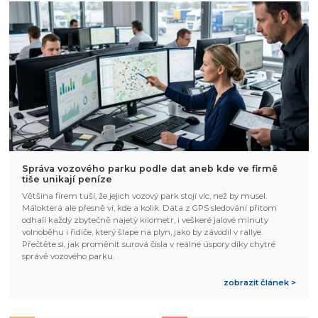
Správa vozového parku podle dat aneb kde ve firmě
tiše unikají peníze
Většina firem tuší, že jejich vozový park stojí víc, než by musel.
Málokterá ale přesně ví, kde a kolik. Data z GPS sledování přitom
odhalí každý zbytečně najetý kilometr, i veškeré jalové minuty
volnoběhu i řidiče, který šlape na plyn, jako by závodil v rallye.
Přečtěte si, jak proměnit surová čísla v reálné úspory díky chytré
správě vozového parku.
zobrazit článek >