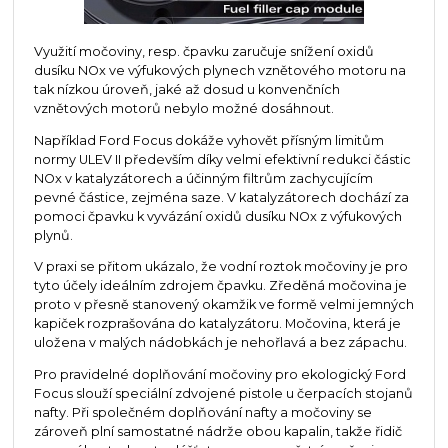
Využití močoviny, resp. čpavku zaručuje snížení oxidů
dusíku NOx ve výfukových plynech vznětového motoru na
tak nízkou úroveň, jaké až dosud u konvenčních
vznětových motorů nebylo možné dosáhnout.
Například Ford Focus dokáže vyhovět přísným limitům
normy ULEV II především díky velmi efektivní redukci částic
NOx v katalyzátorech a účinným filtrům zachycujícím
pevné částice, zejména saze. V katalyzátorech dochází za
pomoci čpavku k vyvázání oxidů dusíku NOx z výfukových
plynů.
V praxi se přitom ukázalo, že vodní roztok močoviny je pro
tyto účely ideálním zdrojem čpavku. Zředěná močovina je
proto v přesně stanovený okamžik ve formě velmi jemných
kapiček rozprašována do katalyzátoru. Močovina, která je
uložena v malých nádobkách je nehořlavá a bez zápachu.
Pro pravidelné doplňování močoviny pro ekologický Ford
Focus slouží speciální zdvojené pistole u čerpacích stojanů
nafty. Při společném doplňování nafty a močoviny se
zároveň plní samostatné nádrže obou kapalin, takže řidič