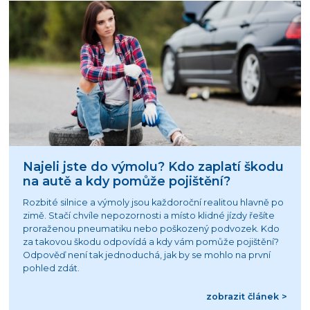
Najeli jste do výmolu? Kdo zaplatí škodu
na autě a kdy pomůže pojištění?
Rozbité silnice a výmoly jsou každoroční realitou hlavně po
zimě. Stačí chvíle nepozornosti a místo klidné jízdy řešíte
proraženou pneumatiku nebo poškozený podvozek. Kdo
za takovou škodu odpovídá a kdy vám pomůže pojištění?
Odpověď není tak jednoduchá, jak by se mohlo na první
pohled zdát.
zobrazit článek >