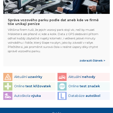
Správa vozového parku podle dat aneb kde ve firmě
tiše unikají peníze
Většina firem tuší, že jejich vozový park stojí víc, než by musel.
Málokterá ale přesně ví, kde a kolik. Data z GPS sledování přitom
odhalí každý zbytečně najetý kilometr, i veškeré jalové minuty
volnoběhu i řidiče, který šlape na plyn, jako by závodil v rallye.
Přečtěte si, jak proměnit surová čísla v reálné úspory díky chytré
správě vozového parku.
zobrazit článek >
Aktuální
uzavírky
Aktuální
nehody
Online
test křižovatek
Online
test značek
Autoškola
výuka
Databáze
autoškol