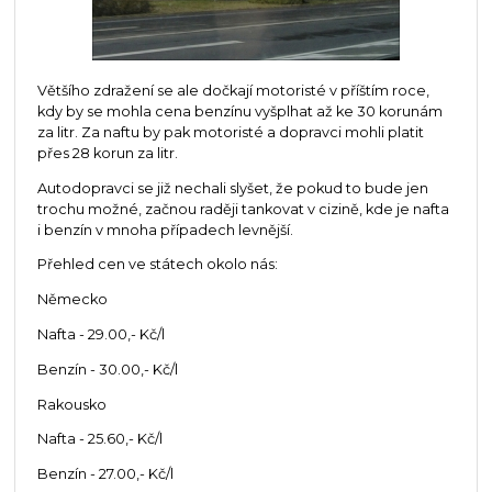
Většího zdražení se ale dočkají motoristé v příštím roce,
kdy by se mohla cena benzínu vyšplhat až ke 30 korunám
za litr. Za naftu by pak motoristé a dopravci mohli platit
přes 28 korun za litr.
Autodopravci se již nechali slyšet, že pokud to bude jen
trochu možné, začnou raději tankovat v cizině, kde je nafta
i benzín v mnoha případech levnější.
Přehled cen ve státech okolo nás:
Německo
Nafta - 29.00,- Kč/l
Benzín - 30.00,- Kč/l
Rakousko
Nafta - 25.60,- Kč/l
Benzín - 27.00,- Kč/l