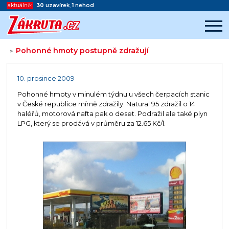
aktuálně:
30
uzavírek
,
1
nehod
Pohonné hmoty postupně zdražují
>
Začátek reklamy
Konec reklamy
10. prosince 2009
Pohonné hmoty v minulém týdnu u všech čerpacích stanic
v České republice mírně zdražily. Natural 95 zdražil o 14
haléřů, motorová nafta pak o deset. Podražil ale také plyn
LPG, který se prodává v průměru za 12.65 Kč/l.