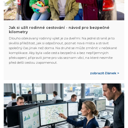
Jak si užít rodinné cestování - návod pro bezpečné
kilometry
Dlouho očekávaný rodinný výlet je za dveřmi. Na jedné straně je to
skvělá příležitost, jak si odpočinout, poznat nová místa a strávit
společný čas jinak než doma. Na druhé se může změnit v nečekané
komplikace. Aby byla vaše cesta bezpečná a bez nepříjemných
překvapení, připravili jsme pro vás seznam věcí, na které nesmíte
před delší cestou zapomenout.
zobrazit článek >