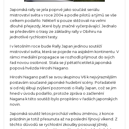
Japonská rally se jela poprvé jako součást seriálu
mistrovství světa v roce 2004 a podle pilotů a týmů se vše
celkem podařilo. Někteří si pouze stěžovali na velmi
dlouhé přejezdy, které byly značně vyčerpávající. Jednalo
se především o trasy ze základny rally v Obihiru na
jednotlivé rychlostní testy.
I v letošním roce bude Rally Japan jedinou soutěží
mistrovství světa, která se pojede na asijském kontinentu. V
rámci mediální propagace se rozhodli přijmout do svých
řad novou osobnost. Stala se jí pětatřicetiletá japonská
popová hvězda Hiroshi Nagano.
Hiroshi Nagano patří se svou skupinou V6 k nejvýraznějším
postavám současné japonské hudební scény. Pořadatelé
si od něj slibuji zvýšení pozornosti o Rally Japan, což se jim
hned v úvodu podařilo, protože zpráva o začlenění
Nagana k této soutěži bylo propíráno v řadách japonských
novin.
Japonská soutěž letos prochází velkou změnou, z konce
prázdnin je totiž přesunuta až na poslední říjnový víkend. Z
těchto důvodů se rychlostní zkoušky posouvají jižněji,