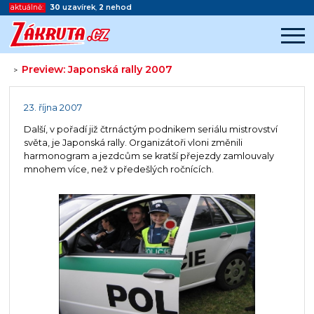
aktuálně:
30
uzavírek
,
2
nehod
Preview: Japonská rally 2007
>
Začátek reklamy
Konec reklamy
23. října 2007
Další, v pořadí již čtrnáctým podnikem seriálu mistrovství
světa, je Japonská rally. Organizátoři vloni změnili
harmonogram a jezdcům se kratší přejezdy zamlouvaly
mnohem více, než v předešlých ročnících.