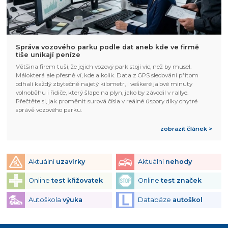
Správa vozového parku podle dat aneb kde ve firmě
tiše unikají peníze
Většina firem tuší, že jejich vozový park stojí víc, než by musel.
Málokterá ale přesně ví, kde a kolik. Data z GPS sledování přitom
odhalí každý zbytečně najetý kilometr, i veškeré jalové minuty
volnoběhu i řidiče, který šlape na plyn, jako by závodil v rallye.
Přečtěte si, jak proměnit surová čísla v reálné úspory díky chytré
správě vozového parku.
zobrazit článek >
Aktuální
uzavírky
Aktuální
nehody
Online
test křižovatek
Online
test značek
Autoškola
výuka
Databáze
autoškol