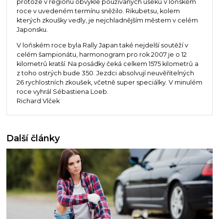
protože v regionu obvykle používaných úseků v loňském
roce v uvedeném termínu sněžilo. Rikubetsu, kolem
kterých zkoušky vedly, je nejchladnějším městem v celém
Japonsku.
V loňském roce byla Rally Japan také nejdelší soutěží v
celém šampionátu, harmonogram pro rok 2007 je o 12
kilometrů kratší. Na posádky čeká celkem 1575 kilometrů a
z toho ostrých bude 350. Jezdci absolvují neuvěřitelných
26 rychlostních zkoušek, včetně super speciálky. V minulém
roce vyhrál Sébastiena Loeb.
Richard Vlček
Další články