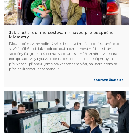
Jak si užít rodinné cestování - návod pro bezpečné
kilometry
Dlouho očekávaný rodinný výlet je za dveřmi. Na jedné straně je to
skvělá příležitost, jak si odpočinout, poznat nová místa a strávit
společný čas jinak než doma. Na druhé se může změnit v nečekané
komplikace. Aby byla vaše cesta bezpečná a bez nepříjemných
překvapení, připravili jsme pro vás seznam věcí, na které nesmíte
před delší cestou zapomenout.
zobrazit článek >