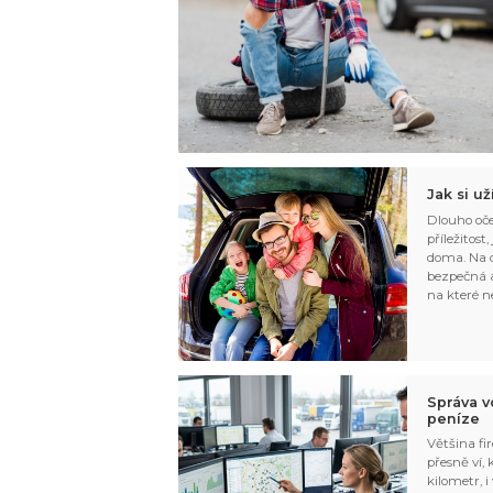
Jak si u
Dlouho oče
příležitost
doma. Na d
bezpečná a
na které n
Správa v
peníze
Většina fir
přesně ví,
kilometr, i