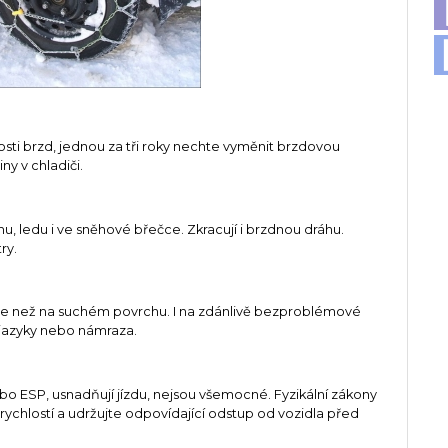
sti brzd, jednou za tři roky nechte vyměnit brzdovou
ny v chladiči.
u, ledu i ve sněhové břečce. Zkracují i brzdnou dráhu.
ry.
déle než na suchém povrchu. I na zdánlivě bezproblémové
jazyky nebo námraza.
ebo ESP, usnadňují jízdu, nejsou všemocné. Fyzikální zákony
chlostí a udržujte odpovídající odstup od vozidla před