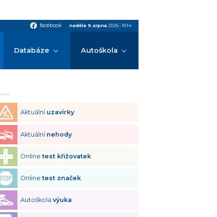
facebook
facebook
neděle 9.srpna
2026
•
10:14
Databáze
Autoškola
klama
Aktuální
uzavírky
Aktuální
nehody
Online
test křižovatek
Online
test značek
Autoškola
výuka