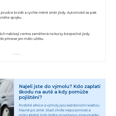
rudce brzdit a rychle měnit směr jízdy. Automobil se pak
ápněte spojku.
ách nabízejí centra zaměřená na kurzy bezpečné jízdy.
i přinese jen málo užitku.
reklama
Najeli jste do výmolu? Kdo zaplatí
škodu na autě a kdy pomůže
pojištění?
Rozbité silnice a výmoly jsou každoroční realitou
hlavně po zimě. Stačí chvíle nepozornosti a
místo klidné jízdy řešíte proraženou pneumatiku