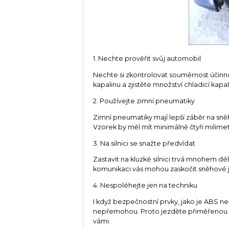
1. Nechte prověřit svůj automobil
Nechte si zkontrolovat souměrnost účinno
kapalinu a zjistěte množství chladicí kapali
2. Používejte zimní pneumatiky
Zimní pneumatiky mají lepší záběr na sněh
Vzorek by měl mít minimálně čtyři milimet
3. Na silnici se snažte předvídat
Zastavit na kluzké silnici trvá mnohem 
komunikaci vás mohou zaskočit sněhové 
4. Nespoléhejte jen na techniku
I když bezpečnostní prvky, jako je ABS n
nepřemohou. Proto jezděte přiměřenou ry
vámi.