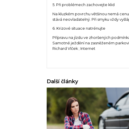
5. Při problémech zachovejte klid
Na kluzkém povrchu většinou nemá cenu p
stává neovladatelný. Při smyku vždy vyšl
6. Krizové situace natrénujte
Přípravu na jízdu ve zhoršených podmínk
Samotné ježdění na zasněženém parkovišt
Richard Vlček ; Internet
Další články