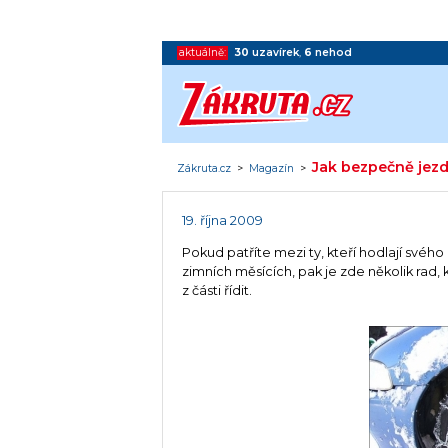
aktuálně:
30
uzavírek
,
6
nehod
Jak bezpečně jezd
Zákruta.cz
>
Magazín
>
19. října 2009
Pokud patříte mezi ty, kteří hodlají svéh
zimních měsících, pak je zde několik rad
z části řídit.