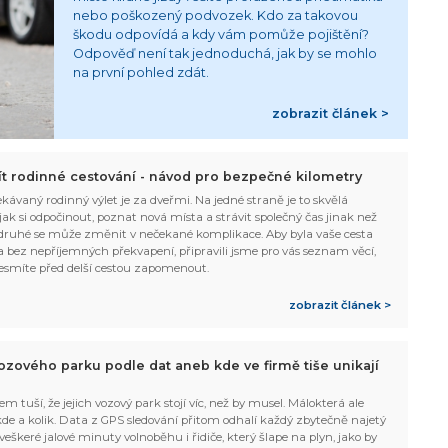
nebo poškozený podvozek. Kdo za takovou
škodu odpovídá a kdy vám pomůže pojištění?
Odpověď není tak jednoduchá, jak by se mohlo
na první pohled zdát.
zobrazit článek >
žít rodinné cestování - návod pro bezpečné kilometry
kávaný rodinný výlet je za dveřmi. Na jedné straně je to skvělá
, jak si odpočinout, poznat nová místa a strávit společný čas jinak než
ruhé se může změnit v nečekané komplikace. Aby byla vaše cesta
 bez nepříjemných překvapení, připravili jsme pro vás seznam věcí,
esmíte před delší cestou zapomenout.
zobrazit článek >
ozového parku podle dat aneb kde ve firmě tiše unikají
em tuší, že jejich vozový park stojí víc, než by musel. Málokterá ale
 kde a kolik. Data z GPS sledování přitom odhalí každý zbytečně najetý
 veškeré jalové minuty volnoběhu i řidiče, který šlape na plyn, jako by