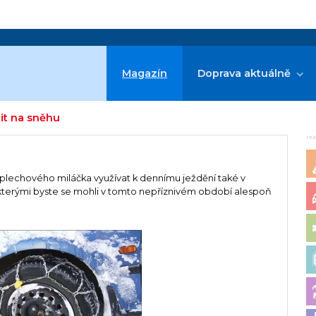
Magazín
Doprava aktuálně
it na sněhu
re
o plechového miláčka využívat k dennímu ježdění také v
, kterými byste se mohli v tomto nepříznivém období alespoň