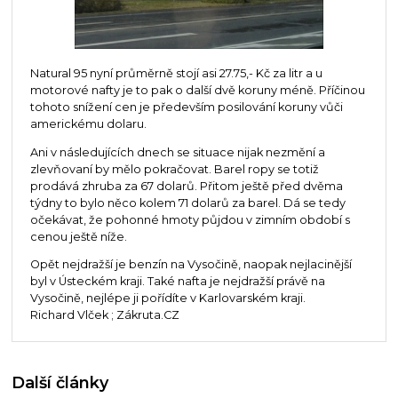
Natural 95 nyní průměrně stojí asi 27.75,- Kč za litr a u
motorové nafty je to pak o další dvě koruny méně. Příčinou
tohoto snížení cen je především posilování koruny vůči
americkému dolaru.
Ani v následujících dnech se situace nijak nezmění a
zlevňovaní by mělo pokračovat. Barel ropy se totiž
prodává zhruba za 67 dolarů. Přitom ještě před dvěma
týdny to bylo něco kolem 71 dolarů za barel. Dá se tedy
očekávat, že pohonné hmoty půjdou v zimním období s
cenou ještě níže.
Opět nejdražší je benzín na Vysočině, naopak nejlacinější
byl v Ústeckém kraji. Také nafta je nejdražší právě na
Vysočině, nejlépe ji pořídíte v Karlovarském kraji.
Richard Vlček ; Zákruta.CZ
Další články