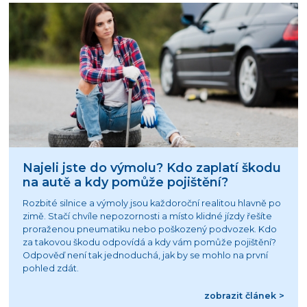
Najeli jste do výmolu? Kdo zaplatí škodu
na autě a kdy pomůže pojištění?
Rozbité silnice a výmoly jsou každoroční realitou hlavně po
zimě. Stačí chvíle nepozornosti a místo klidné jízdy řešíte
proraženou pneumatiku nebo poškozený podvozek. Kdo
za takovou škodu odpovídá a kdy vám pomůže pojištění?
Odpověď není tak jednoduchá, jak by se mohlo na první
pohled zdát.
zobrazit článek >