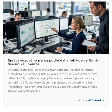
Správa vozového parku podle dat aneb kde ve firmě
tiše unikají peníze
Většina firem tuší, že jejich vozový park stojí víc, než by musel.
Málokterá ale přesně ví, kde a kolik. Data z GPS sledování přitom
odhalí každý zbytečně najetý kilometr, i veškeré jalové minuty
volnoběhu i řidiče, který šlape na plyn, jako by závodil v rallye.
Přečtěte si, jak proměnit surová čísla v reálné úspory díky chytré
správě vozového parku.
zobrazit článek >