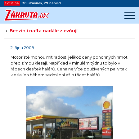
aktuálně:
30
uzavírek
,
29
nehod
Benzín i nafta nadále zlevňují
>
Začátek reklamy
Konec reklamy
2. října 2009
Motoristé mohou mít radost, jelikož ceny pohonných hmot
před zimou klesají. Například v minulém týdnu to bylo v
řádech desítek haléřů. Cena nejvíce používaných paliv tak
klesla jen během sedmi dní až o třicet haléřů.