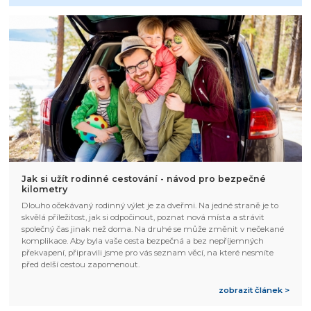
Jak si užít rodinné cestování - návod pro bezpečné
kilometry
Dlouho očekávaný rodinný výlet je za dveřmi. Na jedné straně je to
skvělá příležitost, jak si odpočinout, poznat nová místa a strávit
společný čas jinak než doma. Na druhé se může změnit v nečekané
komplikace. Aby byla vaše cesta bezpečná a bez nepříjemných
překvapení, připravili jsme pro vás seznam věcí, na které nesmíte
před delší cestou zapomenout.
zobrazit článek >