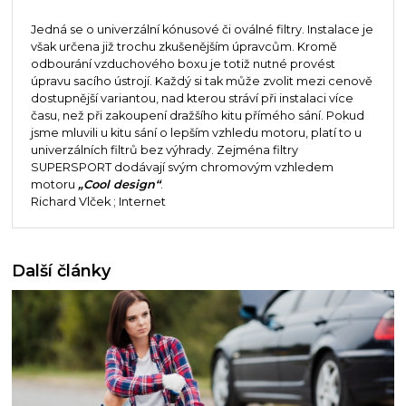
Jedná se o univerzální kónusové či oválné filtry. Instalace je
však určena již trochu zkušenějším úpravcům. Kromě
odbourání vzduchového boxu je totiž nutné provést
úpravu sacího ústrojí. Každý si tak může zvolit mezi cenově
dostupnější variantou, nad kterou stráví při instalaci více
času, než při zakoupení dražšího kitu přímého sání. Pokud
jsme mluvili u kitu sání o lepším vzhledu motoru, platí to u
univerzálních filtrů bez výhrady. Zejména filtry
SUPERSPORT dodávají svým chromovým vzhledem
motoru
„Cool design“
.
Richard Vlček ; Internet
Další články