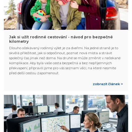
Jak si užít rodinné cestování - návod pro bezpečné
kilometry
Dlouho očekávaný rodinný výlet je za dveřmi. Na jedné straně je to
skvělá příležitost, jak si odpočinout, poznat nová místa a strávit
společný čas jinak než doma. Na druhé se může změnit v nečekané
komplikace. Aby byla vaše cesta bezpečná a bez nepříjemných
překvapení, připravili jsme pro vás seznam věcí, na které nesmíte
před delší cestou zapomenout.
zobrazit článek >