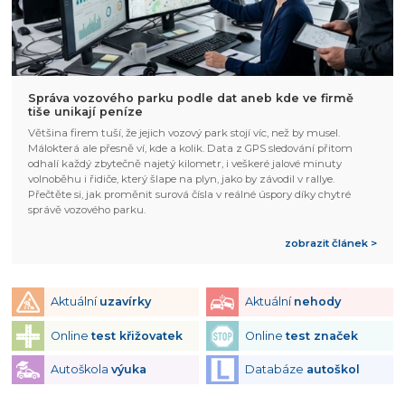
Správa vozového parku podle dat aneb kde ve firmě
tiše unikají peníze
Většina firem tuší, že jejich vozový park stojí víc, než by musel.
Málokterá ale přesně ví, kde a kolik. Data z GPS sledování přitom
odhalí každý zbytečně najetý kilometr, i veškeré jalové minuty
volnoběhu i řidiče, který šlape na plyn, jako by závodil v rallye.
Přečtěte si, jak proměnit surová čísla v reálné úspory díky chytré
správě vozového parku.
zobrazit článek >
Aktuální
uzavírky
Aktuální
nehody
Online
test křižovatek
Online
test značek
Autoškola
výuka
Databáze
autoškol