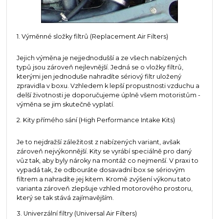
1. Výměnné složky filtrů (Replacement Air Filters)
Jejich výměna je nejjednodušší a ze všech nabízených
typů jsou zároveň nejlevnější. Jedná se o vložky filtrů,
kterými jen jednoduše nahradíte sériový filtr uložený
zpravidla v boxu. Vzhledem k lepší propustnosti vzduchu a
delší životnosti je doporučujeme úplně všem motoristům -
výměna se jim skutečně vyplatí.
2. Kity přímého sání (High Performance Intake Kits)
Je to nejdražší záležitost z nabízených variant, avšak
zároveň nejvýkonnější. Kity se vyrábí speciálně pro daný
vůz tak, aby byly nároky na montáž co nejmenší. V praxi to
vypadá tak, že odbouráte dosavadní box se sériovým
filtrem a nahradíte jej kitem. Kromě zvýšení výkonu tato
varianta zároveň zlepšuje vzhled motorového prostoru,
který se tak stává zajímavějším.
3. Univerzální filtry (Universal Air Filters)