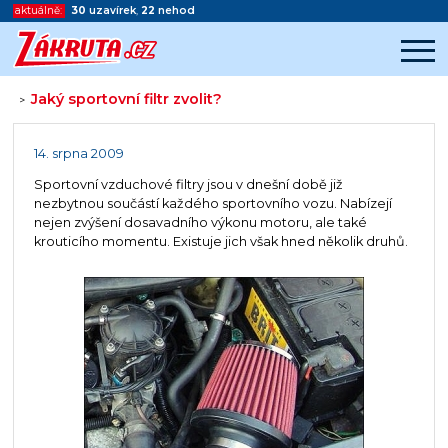
aktuálně:
30
uzavírek
,
22
nehod
Jaký sportovní filtr zvolit?
>
Začátek reklamy
Konec reklamy
14. srpna 2009
Sportovní vzduchové filtry jsou v dnešní době již
nezbytnou součástí každého sportovního vozu. Nabízejí
nejen zvýšení dosavadního výkonu motoru, ale také
krouticího momentu. Existuje jich však hned několik druhů.