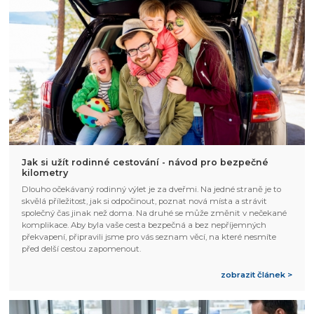
Jak si užít rodinné cestování - návod pro bezpečné
kilometry
Dlouho očekávaný rodinný výlet je za dveřmi. Na jedné straně je to
skvělá příležitost, jak si odpočinout, poznat nová místa a strávit
společný čas jinak než doma. Na druhé se může změnit v nečekané
komplikace. Aby byla vaše cesta bezpečná a bez nepříjemných
překvapení, připravili jsme pro vás seznam věcí, na které nesmíte
před delší cestou zapomenout.
zobrazit článek >