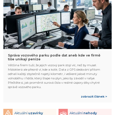
Správa vozového parku podle dat aneb kde ve firmě
tiše unikají peníze
Většina firem tuší, že jejich vozový park stojí víc, než by musel.
Málokterá ale přesně ví, kde a kolik. Data z GPS sledování přitom
odhalí každý zbytečně najetý kilometr, i veškeré jalové minuty
volnoběhu i řidiče, který šlape na plyn, jako by závodil v rallye.
Přečtěte si, jak proměnit surová čísla v reálné úspory díky chytré
správě vozového parku.
zobrazit článek >
Aktuální
uzavírky
Aktuální
nehody