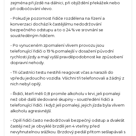
zejména při jízdě na dálnici, při objíždění překážek nebo
při odbočování vlevo.
- Pokud je pozornost řidiče rozdělena na řízení a
konverzaci dochází k častějšímu nedodržování
bezpečného odstupu a to o 24 % ve srovnání se
soustředěným řidičem.
- Po vynuceném zpomalení vlivem provozu jsou
telefonující řidiči o 19 % pomalejší v dosažení původní
rychlosti jízdy a mají vyšší pravděpodobnost ke způsobení
dopravní nehody.
- Tři účastníci testu nestihli reagovat včas a narazili do
vpředu jedoucího vozidla. Všichni tři telefonovali a žádný z
nich nebyl opilý.
- Řidiči, kteří měli 0,8 promile alkoholu v krvi, jeli pomaleji
než obě další sledované skupiny – soustředění řidiči a
telefonující řidiči. I když jeli pomaleji, jejich jízda byla vlivem
alkoholu agresivnější.
- Opilí řidiči často nedodržovali bezpečný odstup a dvakrát
častěji než je obvyklé brzdili jen 4 vteřiny před
nevyhnutelnou srážkou. Brzdový pedál přitom sešlapávali s