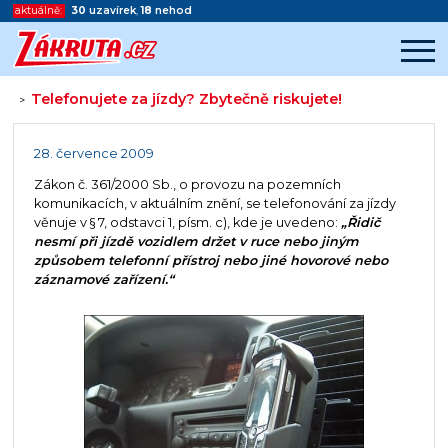
aktuálně:
30
uzavírek
,
18
nehod
Telefonujete za jízdy? Zbytečně riskujete!
>
Začátek reklamy
Konec reklamy
28. července 2009
Zákon č. 361/2000 Sb., o provozu na pozemních
komunikacích, v aktuálním znění, se telefonování za jízdy
věnuje v § 7, odstavci 1, písm. c), kde je uvedeno:
„Řidič
nesmí při jízdě vozidlem držet v ruce nebo jiným
způsobem telefonní přístroj nebo jiné hovorové nebo
záznamové zařízení.“