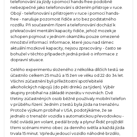
telefonování za jízdy s pomocí hands-free podobně
nebezpečné jako telefonování s držením přístroje v ruce.
Obojí - telefonování s přístrojem v ruce i pomocí hands-
free - narušuje pozornost řidiče a to bez podstatného
rozdílu. Při současném řízení a telefonování dochází k
překračování mentální kapacity řidiče, jehož mozek je
schopen pojmout v jednom okamžiku pouze omezené
množství informací. Informace, které jsou nad rámec
aktuální mozkové kapacity, nejsou zpracovány - často se
bohužel v těchto případech jedná právě o informace z
dopravní situace.
Celého experimentu složeného z několika dílčích testů se
účastnilo celkem 25 mužů a 15 žen ve věku od 22 do 34 let.
Všichni zúčastnění byli příležitostní spotřebitelé
alkoholických nápojů (do pěti drinků za týden). Výběr
skupiny probíhal na základě inzerátu v novinách. Dvě
třetiny zúčastněných osob běžně používaly mobilní telefon
v průběhu řízení. Jedním z testů byla jízda na trenažéru.
Protože výzkum probíhal v USA, podotýkáme, že se
jednalo o trenažér vozidla s automatickou převodovkou -
řidič ovládá jen volant, pedál brzdy a plynu! Řidič projížděl
třemi scénami mimo obec za denního světla a každá jízda
trvala 15 minut. Vpředu jedoucí vozidlo náhodně brzdilo,