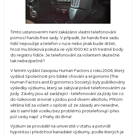
Tímto ustanovením není zakázáno vlastní telefonování
pomocí hands-free sady. V případě, že hands-free sadu
řidič nepoužije a telefon v ruce nebo jinak bude držet,
hrozí mu bloková pokuta ve výši 1000 Kč a tři trestné body
do registru řidiče. Je telefonování za volantem skutečně
tak nebezpečné?
V letním vydání časopisu Human Factors z roku 2006, který
vydává Společnost pro lidské chování a ergonomii (The
Human Factors and Ergonomics Society), byly publikovány
výsledky výzkumu, který se zabýval právě telefonováním za
jízdy. Závěry jsou až zarážející - telefonování za jízdy lze co
do rizikovosti srovnat s jízdou pod vlivem alkoholu. Přitom
většina lidí za volant v opilosti už ze zásady ani nesedne,
ale ti samí lidé vcelku bez problémů protelefonují i přes
půl cesty např. z Prahy do Brna!
Výzkum se prováděl na univerzitě v Utahu a potvrdil
hypotézu i předchozí kanadské výzkumy, podle kterých je