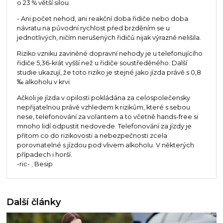
o 23 % větší silou.
- Ani počet nehod, ani reakční doba řidiče nebo doba
návratu na původní rychlost před brzděním se u
jednotlivých, ničím nerušených řidičů nijak výrazně nelišila.
Riziko vzniku zaviněné dopravní nehody je u telefonujícího
řidiče 5,36-krát vyšší než u řidiče soustředěného. Další
studie ukazují, že toto riziko je stejné jako jízda právě s 0,8
‰ alkoholu v krvi.
Ačkoli je jízda v opilosti pokládána za celospolečensky
nepřijatelnou právě vzhledem k rizikům, které s sebou
nese, telefonování za volantem a to včetně hands-free si
mnoho lidí odpustit nedovede. Telefonování za jízdy je
přitom co do rizikovosti a nebezpečnosti zcela
porovnatelné s jízdou pod vlivem alkoholu. V některých
případech i horší.
-ric- ; Besip
Další články