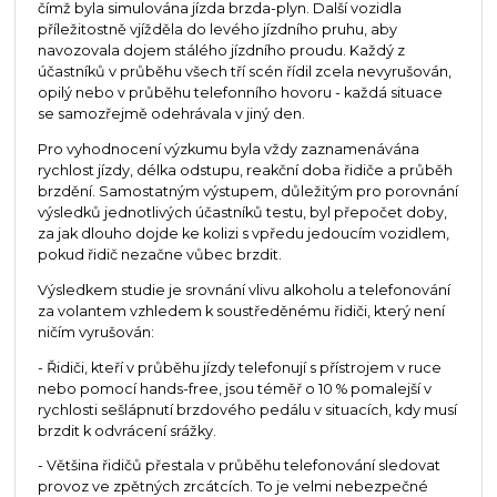
čímž byla simulována jízda brzda-plyn. Další vozidla
příležitostně vjížděla do levého jízdního pruhu, aby
navozovala dojem stálého jízdního proudu. Každý z
účastníků v průběhu všech tří scén řídil zcela nevyrušován,
opilý nebo v průběhu telefonního hovoru - každá situace
se samozřejmě odehrávala v jiný den.
Pro vyhodnocení výzkumu byla vždy zaznamenávána
rychlost jízdy, délka odstupu, reakční doba řidiče a průběh
brzdění. Samostatným výstupem, důležitým pro porovnání
výsledků jednotlivých účastníků testu, byl přepočet doby,
za jak dlouho dojde ke kolizi s vpředu jedoucím vozidlem,
pokud řidič nezačne vůbec brzdit.
Výsledkem studie je srovnání vlivu alkoholu a telefonování
za volantem vzhledem k soustředěnému řidiči, který není
ničím vyrušován:
- Řidiči, kteří v průběhu jízdy telefonují s přístrojem v ruce
nebo pomocí hands-free, jsou téměř o 10 % pomalejší v
rychlosti sešlápnutí brzdového pedálu v situacích, kdy musí
brzdit k odvrácení srážky.
- Většina řidičů přestala v průběhu telefonování sledovat
provoz ve zpětných zrcátcích. To je velmi nebezpečné