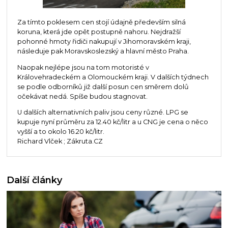
Za tímto poklesem cen stojí údajně především silná
koruna, která jde opět postupně nahoru. Nejdražší
pohonné hmoty řidiči nakupují v Jihomoravském kraji,
následuje pak Moravskoslezský a hlavní město Praha.
Naopak nejlépe jsou na tom motoristé v
Královehradeckém a Olomouckém kraji. V dalších týdnech
se podle odborníků již další posun cen směrem dolů
očekávat nedá. Spíše budou stagnovat.
U dalších alternativních paliv jsou ceny různé. LPG se
kupuje nyní průměru za 12.40 kč/litr a u CNG je cena o něco
vyšší a to okolo 16.20 kč/litr.
Richard Vlček ; Zákruta.CZ
Další články