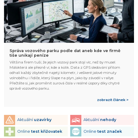
Správa vozového parku podle dat aneb kde ve firmě
tiše unikají peníze
Většina firem tuší, že jejich vozový park stojí víc, než by musel.
Málokterá ale přesně ví, kde a kolik. Data z GPS sledování přitom
odhalí každý zbytečně najetý kilometr, i veškeré jalové minuty
volnoběhu i řidiče, který šlape na plyn, jako by závodil v rallye.
Přečtěte si, jak proměnit surová čísla v reálné úspory díky chytré
správě vozového parku.
zobrazit článek >
Aktuální
uzavírky
Aktuální
nehody
Online
test křižovatek
Online
test značek