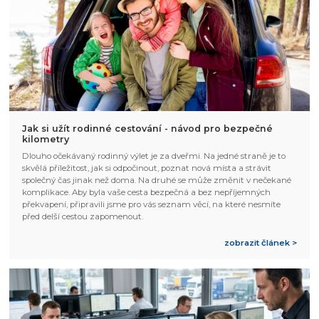
Jak si užít rodinné cestování - návod pro bezpečné
kilometry
Dlouho očekávaný rodinný výlet je za dveřmi. Na jedné straně je to
skvělá příležitost, jak si odpočinout, poznat nová místa a strávit
společný čas jinak než doma. Na druhé se může změnit v nečekané
komplikace. Aby byla vaše cesta bezpečná a bez nepříjemných
překvapení, připravili jsme pro vás seznam věcí, na které nesmíte
před delší cestou zapomenout.
zobrazit článek >