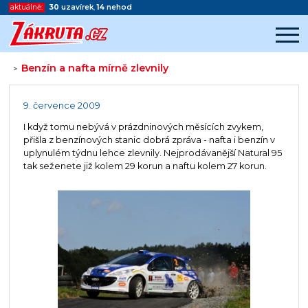
aktuálně:
30
uzavírek
,
14
nehod
Benzín a nafta mírně zlevnily
>
Začátek reklamy
Konec reklamy
9. července 2009
I když tomu nebývá v prázdninových měsících zvykem,
přišla z benzínových stanic dobrá zpráva - nafta i benzín v
uplynulém týdnu lehce zlevnily. Nejprodávanější Natural 95
tak seženete již kolem 29 korun a naftu kolem 27 korun.