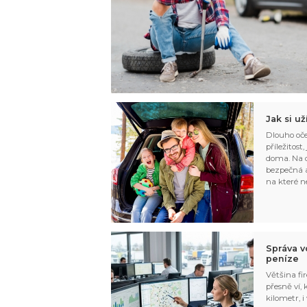
Jak si u
Dlouho oče
příležitost
doma. Na d
bezpečná a
na které n
Správa v
peníze
Většina fir
přesně ví,
kilometr, i