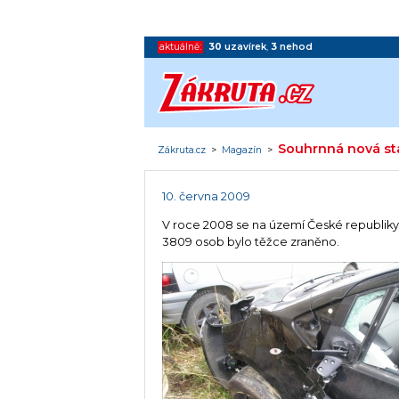
aktuálně:
30
uzavírek
,
3
nehod
Souhrnná nová sta
Zákruta.cz
>
Magazín
>
10. června 2009
V roce 2008 se na území České republiky 
3809 osob bylo těžce zraněno.