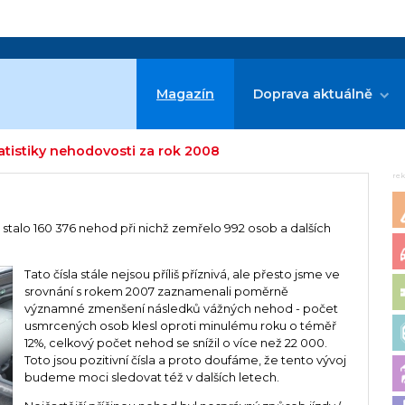
Magazín
Doprava aktuálně
tistiky nehodovosti za rok 2008
re
stalo 160 376 nehod při nichž zemřelo 992 osob a dalších
Tato čísla stále nejsou příliš příznivá, ale přesto jsme ve
srovnání s rokem 2007 zaznamenali poměrně
významné zmenšení následků vážných nehod - počet
usmrcených osob klesl oproti minulému roku o téměř
12%, celkový počet nehod se snížil o více než 22 000.
Toto jsou pozitivní čísla a proto doufáme, že tento vývoj
budeme moci sledovat též v dalších letech.