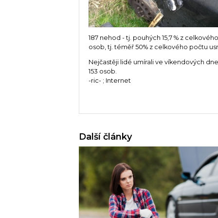
187 nehod - tj. pouhých 15,7 % z celkov
osob, tj. téměř 50% z celkového počtu u
Nejčastěji lidé umírali ve víkendových d
153 osob.
-ric- ; Internet
Další články