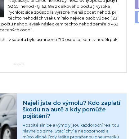
Nejčastější příčinou nehod byl nesprávný způsob jízdy (
92 551 nehod - tj. 62, 8% z celkového počtu ), vysoká
rychlost sice způsobila výrazně menší počet nehod, při
těchto nehodách však umíralo nejvíce osob vůbec ( 23
ého počtu nehod, avšak následkem těchto nehod zemřelo 432
smrcených osob ).
nech - v sobotu bylo usmrceno 170 osob celkem, v neděli pak
reklama
Najeli jste do výmolu? Kdo zaplatí
škodu na autě a kdy pomůže
pojištění?
Rozbité silnice a výmoly jsou každoroční realitou
hlavně po zimě. Stačí chvíle nepozornosti a
místo klidné jízdy řešíte proraženou pneumatiku