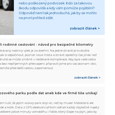
nebo poškozený podvozek. Kdo za takovou
škodu odpovídá a kdy vám pomůže pojištění?
Odpověď není tak jednoduchá, jak by se mohlo
na první pohled zdát.
zobrazit článek >
žít rodinné cestování - návod pro bezpečné kilometry
kávaný rodinný výlet je za dveřmi. Na jedné straně je to skvělá
, jak si odpočinout, poznat nová místa a strávit společný čas jinak než
ruhé se může změnit v nečekané komplikace. Aby byla vaše cesta
 bez nepříjemných překvapení, připravili jsme pro vás seznam věcí,
esmíte před delší cestou zapomenout.
zobrazit článek >
ozového parku podle dat aneb kde ve firmě tiše unikají
em tuší, že jejich vozový park stojí víc, než by musel. Málokterá ale
 kde a kolik. Data z GPS sledování přitom odhalí každý zbytečně najetý
 veškeré jalové minuty volnoběhu i řidiče, který šlape na plyn, jako by