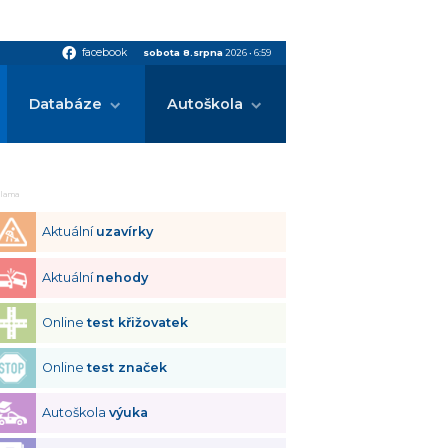
facebook
facebook
sobota 8.srpna
2026
•
6:59
Databáze
Autoškola
klama
Aktuální
uzavírky
Aktuální
nehody
Online
test křižovatek
Online
test značek
Autoškola
výuka