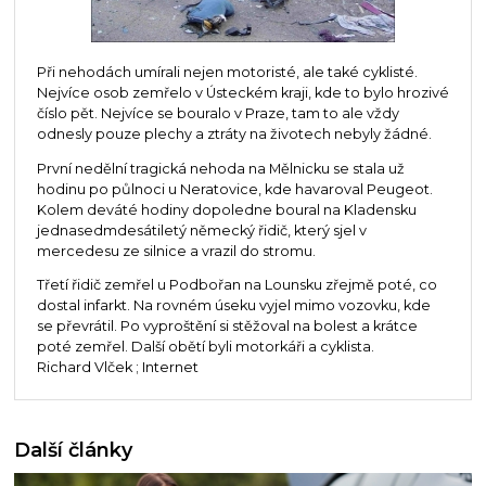
Při nehodách umírali nejen motoristé, ale také cyklisté.
Nejvíce osob zemřelo v Ústeckém kraji, kde to bylo hrozivé
číslo pět. Nejvíce se bouralo v Praze, tam to ale vždy
odnesly pouze plechy a ztráty na životech nebyly žádné.
První nedělní tragická nehoda na Mělnicku se stala už
hodinu po půlnoci u Neratovice, kde havaroval Peugeot.
Kolem deváté hodiny dopoledne boural na Kladensku
jednasedmdesátiletý německý řidič, který sjel v
mercedesu ze silnice a vrazil do stromu.
Třetí řidič zemřel u Podbořan na Lounsku zřejmě poté, co
dostal infarkt. Na rovném úseku vyjel mimo vozovku, kde
se převrátil. Po vyproštění si stěžoval na bolest a krátce
poté zemřel. Další obětí byli motorkáři a cyklista.
Richard Vlček ; Internet
Další články