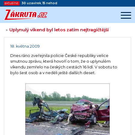
aktuálně:
30
uzavírek
,
15
nehod
Uplynulý víkend byl letos zatím nejtragičtější
>
Začátek reklamy
Konec reklamy
18. května 2009
Dnes ráno zveřejnila policie České republiky velice
smutnou zprávu, která hovoří o tom, že o uplynulém
víkendu zemřelo na českých cestách 16 lidí. V sobotu to
bylo šest osob a v neděli ještě dalších deset.