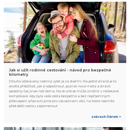
Jak si užít rodinné cestování - návod pro bezpečné
kilometry
Dlouho očekávaný rodinný výlet je za dveřmi. Na jedné straně je to
skvělá příležitost, jak si odpočinout, poznat nová místa a strávit
společný čas jinak než doma. Na druhé se může změnit v nečekané
komplikace. Aby byla vaše cesta bezpečná a bez nepříjemných
překvapení, připravili jsme pro vás seznam věcí, na které nesmíte
před delší cestou zapomenout.
zobrazit článek >