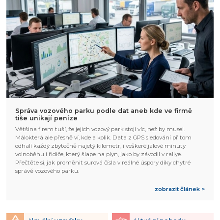
Správa vozového parku podle dat aneb kde ve firmě
tiše unikají peníze
Většina firem tuší, že jejich vozový park stojí víc, než by musel.
Málokterá ale přesně ví, kde a kolik. Data z GPS sledování přitom
odhalí každý zbytečně najetý kilometr, i veškeré jalové minuty
volnoběhu i řidiče, který šlape na plyn, jako by závodil v rallye.
Přečtěte si, jak proměnit surová čísla v reálné úspory díky chytré
správě vozového parku.
zobrazit článek >