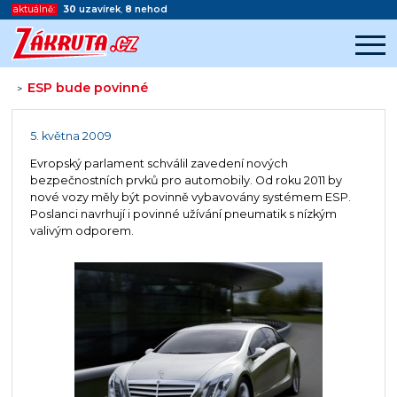
aktuálně:
30
uzavírek
,
8
nehod
ESP bude povinné
>
Začátek reklamy
Konec reklamy
5. května 2009
Evropský parlament schválil zavedení nových
bezpečnostních prvků pro automobily. Od roku 2011 by
nové vozy měly být povinně vybavovány systémem ESP.
Poslanci navrhují i povinné užívání pneumatik s nízkým
valivým odporem.