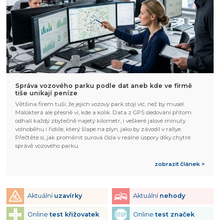
Správa vozového parku podle dat aneb kde ve firmě
tiše unikají peníze
Většina firem tuší, že jejich vozový park stojí víc, než by musel.
Málokterá ale přesně ví, kde a kolik. Data z GPS sledování přitom
odhalí každý zbytečně najetý kilometr, i veškeré jalové minuty
volnoběhu i řidiče, který šlape na plyn, jako by závodil v rallye.
Přečtěte si, jak proměnit surová čísla v reálné úspory díky chytré
správě vozového parku.
zobrazit článek >
Aktuální
uzavírky
Aktuální
nehody
Online
test křižovatek
Online
test značek