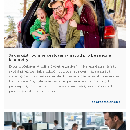
Jak si užít rodinné cestování - návod pro bezpečné
kilometry
Dlouho očekávaný rodinný výlet je za dveřmi. Na jedné straně je to
skvělá příležitost, jak si odpočinout, poznat nová místa a strávit
společný čas jinak než doma. Na druhé se může změnit v nečekané
komplikace. Aby byla vaše cesta bezpečná a bez nepříjemných
překvapení, připravili jsme pro vás seznam věcí, na které nesmíte
před delší cestou zapomenout.
zobrazit článek >