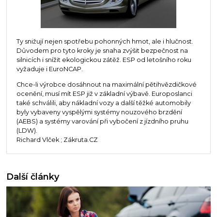
Ty snižují nejen spotřebu pohonných hmot, ale i hlučnost.
Důvodem pro tyto kroky je snaha zvýšit bezpečnost na
silnicích i snížit ekologickou zátěž. ESP od letošního roku
vyžaduje i EuroNCAP.
Chce-li výrobce dosáhnout na maximální pětihvězdičkové
ocenění, musí mít ESP již v základní výbavě. Europoslanci
také schválili, aby nákladní vozy a další těžké automobily
byly vybaveny vyspělými systémy nouzového brzdění
(AEBS) a systémy varování při vybočení z jízdního pruhu
(LDW).
Richard Vlček ; Zákruta.CZ
Další články