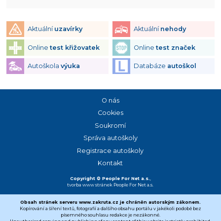
Aktuální
uzavírky
Aktuální
nehody
Online
test křižovatek
Online
test značek
Autoškola
výuka
Databáze
autoškol
O nás
Cookies
Soukromí
Správa autoškoly
Registrace autoškoly
Kontakt
Copyright © People For Net a.s.
,
tvorba www stránek
People For Net a.s.
Obsah stránek serveru www.zakruta.cz je chráněn autorským zákonem.
Kopírování a šíření textů, fotografií a dalšího obsahu portálu v jakékoli podobě bez
písemného souhlasu redakce je nezákonné.