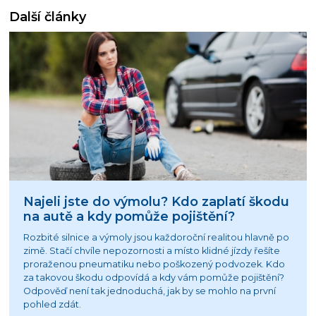
Další články
Najeli jste do výmolu? Kdo zaplatí škodu
na autě a kdy pomůže pojištění?
Rozbité silnice a výmoly jsou každoroční realitou hlavně po
zimě. Stačí chvíle nepozornosti a místo klidné jízdy řešíte
proraženou pneumatiku nebo poškozený podvozek. Kdo
za takovou škodu odpovídá a kdy vám pomůže pojištění?
Odpověď není tak jednoduchá, jak by se mohlo na první
pohled zdát.