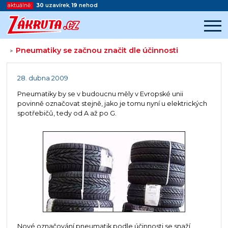
aktuálně:
30
uzavírek
,
19
nehod
Pneumatiky se začnou značit dle účinnosti
>
Začátek reklamy
Konec reklamy
28. dubna 2009
Pneumatiky by se v budoucnu měly v Evropské unii
povinně označovat stejně, jako je tomu nyní u elektrických
spotřebičů, tedy od A až po G.
Nové označování pneumatik podle účinnosti se snaží