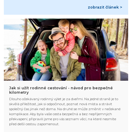
zobrazit článek >
Jak si užít rodinné cestování - návod pro bezpečné
kilometry
Dlouho očekávaný rodinný výlet je za dveřmi. Na jedné straně je to
skvělá příležitost, jak si odpočinout, poznat nová místa a strávit
společný čas jinak než doma. Na druhé se může změnit v nečekané
komplikace. Aby byla vaše cesta bezpečná a bez nepříjemných
překvapení, připravili jsme pro vás seznam věcí, na které nesmíte
před delší cestou zapomenout.