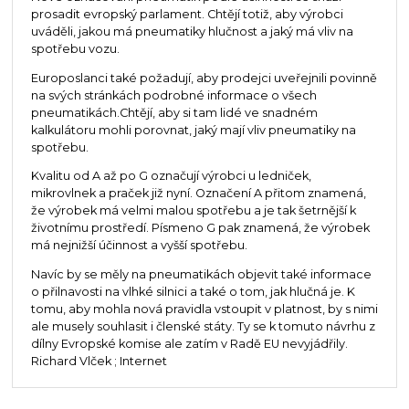
prosadit evropský parlament. Chtějí totiž, aby výrobci
uváděli, jakou má pneumatiky hlučnost a jaký má vliv na
spotřebu vozu.
Europoslanci také požadují, aby prodejci uveřejnili povinně
na svých stránkách podrobné informace o všech
pneumatikách.Chtějí, aby si tam lidé ve snadném
kalkulátoru mohli porovnat, jaký mají vliv pneumatiky na
spotřebu.
Kvalitu od A až po G označují výrobci u ledniček,
mikrovlnek a praček již nyní. Označení A přitom znamená,
že výrobek má velmi malou spotřebu a je tak šetrnější k
životnímu prostředí. Písmeno G pak znamená, že výrobek
má nejnižší účinnost a vyšší spotřebu.
Navíc by se měly na pneumatikách objevit také informace
o přilnavosti na vlhké silnici a také o tom, jak hlučná je. K
tomu, aby mohla nová pravidla vstoupit v platnost, by s nimi
ale musely souhlasit i členské státy. Ty se k tomuto návrhu z
dílny Evropské komise ale zatím v Radě EU nevyjádřily.
Richard Vlček ; Internet