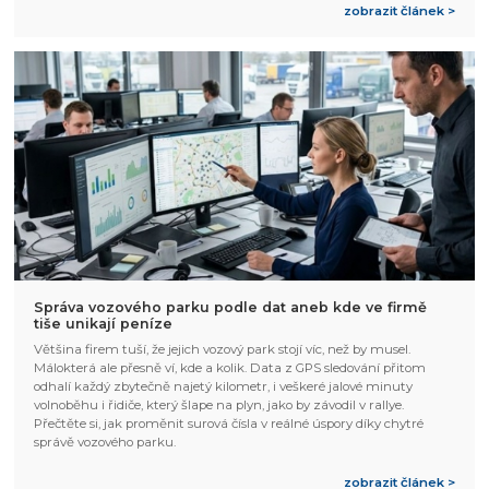
zobrazit článek >
Správa vozového parku podle dat aneb kde ve firmě
tiše unikají peníze
Většina firem tuší, že jejich vozový park stojí víc, než by musel.
Málokterá ale přesně ví, kde a kolik. Data z GPS sledování přitom
odhalí každý zbytečně najetý kilometr, i veškeré jalové minuty
volnoběhu i řidiče, který šlape na plyn, jako by závodil v rallye.
Přečtěte si, jak proměnit surová čísla v reálné úspory díky chytré
správě vozového parku.
zobrazit článek >