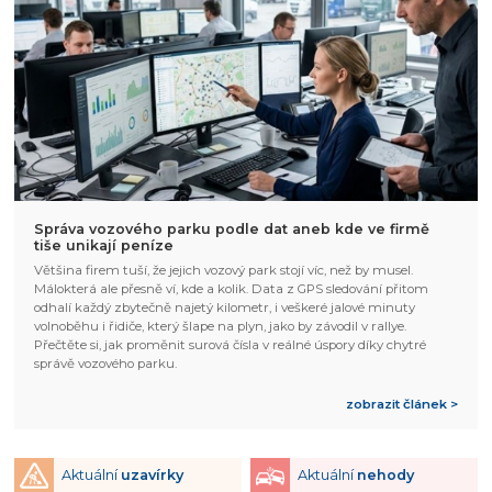
Správa vozového parku podle dat aneb kde ve firmě
tiše unikají peníze
Většina firem tuší, že jejich vozový park stojí víc, než by musel.
Málokterá ale přesně ví, kde a kolik. Data z GPS sledování přitom
odhalí každý zbytečně najetý kilometr, i veškeré jalové minuty
volnoběhu i řidiče, který šlape na plyn, jako by závodil v rallye.
Přečtěte si, jak proměnit surová čísla v reálné úspory díky chytré
správě vozového parku.
zobrazit článek >
Aktuální
uzavírky
Aktuální
nehody