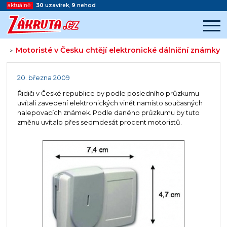
aktuálně:
30
uzavírek
,
9
nehod
Motoristé v Česku chtějí elektronické dálniční známky
>
Začátek reklamy
Konec reklamy
20. března 2009
Řidiči v České republice by podle posledního průzkumu
uvítali zavedení elektronických vinět namísto současných
nalepovacích známek. Podle daného průzkumu by tuto
změnu uvítalo přes sedmdesát procent motoristů.