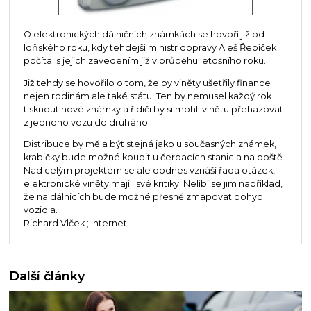
O elektronických dálničních známkách se hovoří již od
loňského roku, kdy tehdejší ministr dopravy Aleš Řebíček
počítal s jejich zavedením již v průběhu letošního roku.
Již tehdy se hovořilo o tom, že by viněty ušetřily finance
nejen rodinám ale také státu. Ten by nemusel každý rok
tisknout nové známky a řidiči by si mohli vinětu přehazovat
z jednoho vozu do druhého.
Distribuce by měla být stejná jako u současných známek,
krabičky bude možné koupit u čerpacích stanic a na poště.
Nad celým projektem se ale dodnes vznáší řada otázek,
elektronické viněty mají i své kritiky. Nelíbí se jim například,
že na dálnicích bude možné přesně zmapovat pohyb
vozidla.
Richard Vlček ; Internet
Další články