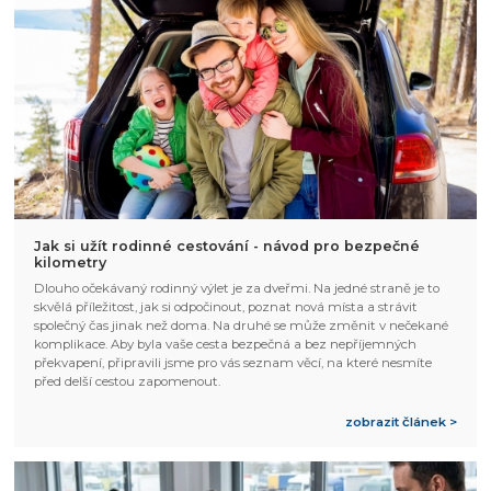
Jak si užít rodinné cestování - návod pro bezpečné
kilometry
Dlouho očekávaný rodinný výlet je za dveřmi. Na jedné straně je to
skvělá příležitost, jak si odpočinout, poznat nová místa a strávit
společný čas jinak než doma. Na druhé se může změnit v nečekané
komplikace. Aby byla vaše cesta bezpečná a bez nepříjemných
překvapení, připravili jsme pro vás seznam věcí, na které nesmíte
před delší cestou zapomenout.
zobrazit článek >