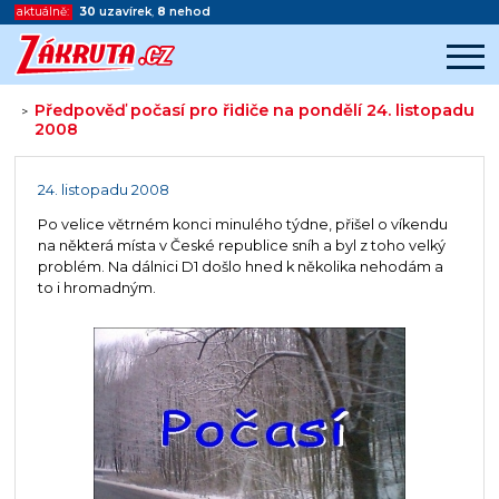
aktuálně:
30
uzavírek
,
8
nehod
Předpověď počasí pro řidiče na pondělí 24. listopadu
>
2008
Začátek reklamy
Konec reklamy
24. listopadu 2008
Po velice větrném konci minulého týdne, přišel o víkendu
na některá místa v České republice sníh a byl z toho velký
problém. Na dálnici D1 došlo hned k několika nehodám a
to i hromadným.