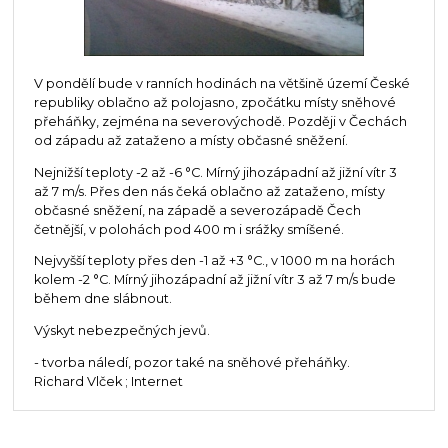
V pondělí bude v ranních hodinách na většině území České
republiky oblačno až polojasno, zpočátku místy sněhové
přeháňky, zejména na severovýchodě. Později v Čechách
od západu až zataženo a místy občasné sněžení.
Nejnižší teploty -2 až -6 °C. Mírný jihozápadní až jižní vítr 3
až 7 m/s. Přes den nás čeká oblačno až zataženo, místy
občasné sněžení, na západě a severozápadě Čech
četnější, v polohách pod 400 m i srážky smíšené.
Nejvyšší teploty přes den -1 až +3 °C., v 1000 m na horách
kolem -2 °C. Mírný jihozápadní až jižní vítr 3 až 7 m/s bude
během dne slábnout.
Výskyt nebezpečných jevů.
- tvorba náledí, pozor také na sněhové přeháňky.
Richard Vlček ; Internet