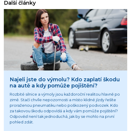
Další články
Najeli jste do výmolu? Kdo zaplatí škodu
na autě a kdy pomůže pojištění?
Rozbité silnice a výmoly jsou každoroční realitou hlavně po
zimě. Stačí chvíle nepozornosti a místo klidné jízdy řešíte
proraženou pneumatiku nebo poškozený podvozek. Kdo
za takovou škodu odpovídá a kdy vám pomůže pojištění?
Odpověď není tak jednoduchá, jak by se mohlo na první
pohled zdát.