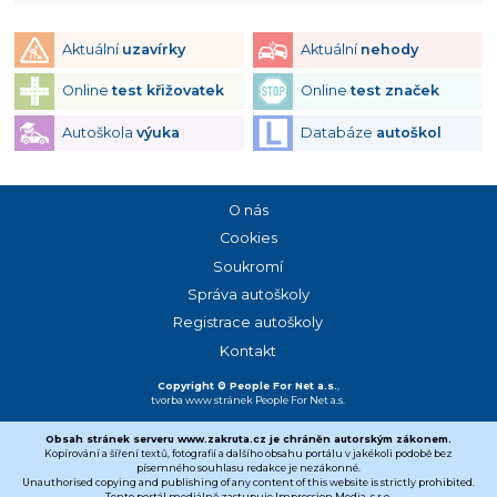
Aktuální
uzavírky
Aktuální
nehody
Online
test křižovatek
Online
test značek
Autoškola
výuka
Databáze
autoškol
O nás
Cookies
Soukromí
Správa autoškoly
Registrace autoškoly
Kontakt
Copyright © People For Net a.s.
,
tvorba www stránek
People For Net a.s.
Obsah stránek serveru www.zakruta.cz je chráněn autorským zákonem.
Kopírování a šíření textů, fotografií a dalšího obsahu portálu v jakékoli podobě bez
písemného souhlasu redakce je nezákonné.
Unauthorised copying and publishing of any content of this website is strictly prohibited.
Tento portál mediálně zastupuje Impression Media, s.r.o.