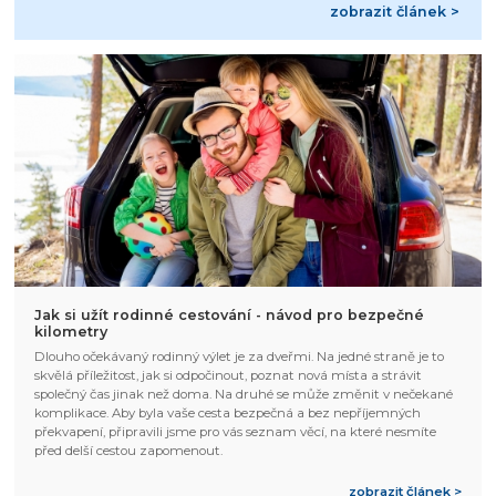
zobrazit článek >
Jak si užít rodinné cestování - návod pro bezpečné
kilometry
Dlouho očekávaný rodinný výlet je za dveřmi. Na jedné straně je to
skvělá příležitost, jak si odpočinout, poznat nová místa a strávit
společný čas jinak než doma. Na druhé se může změnit v nečekané
komplikace. Aby byla vaše cesta bezpečná a bez nepříjemných
překvapení, připravili jsme pro vás seznam věcí, na které nesmíte
před delší cestou zapomenout.
zobrazit článek >