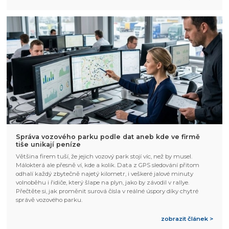
Správa vozového parku podle dat aneb kde ve firmě
tiše unikají peníze
Většina firem tuší, že jejich vozový park stojí víc, než by musel.
Málokterá ale přesně ví, kde a kolik. Data z GPS sledování přitom
odhalí každý zbytečně najetý kilometr, i veškeré jalové minuty
volnoběhu i řidiče, který šlape na plyn, jako by závodil v rallye.
Přečtěte si, jak proměnit surová čísla v reálné úspory díky chytré
správě vozového parku.
zobrazit článek >