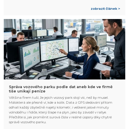
zobrazit článek >
Správa vozového parku podle dat aneb kde ve firmě
tiše unikají peníze
Většina firem tuší, že jejich vozový park stojí víc, než by musel.
Málokterá ale přesně ví, kde a kolik. Data z GPS sledování přitom
odhalí každý zbytečně najetý kilometr, i veškeré jalové minuty
volnoběhu i řidiče, který šlape na plyn, jako by závodil v rallye.
Přečtěte si, jak proměnit surová čísla v reálné úspory díky chytré
správě vozového parku.