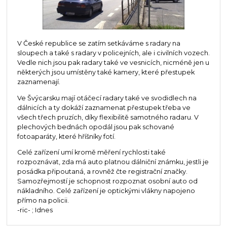
V České republice se zatím setkáváme s radary na
sloupech a také s radary v policejních, ale i civilních vozech.
Vedle nich jsou pak radary také ve vesnicích, nicméně jen u
některých jsou umístěny také kamery, které přestupek
zaznamenají.
Ve Švýcarsku mají otáčecí radary také ve svodidlech na
dálnicích a ty dokáží zaznamenat přestupek třeba ve
všech třech pruzích, díky flexibilitě samotného radaru. V
plechových bednách opodál jsou pak schované
fotoaparáty, které hříšníky fotí.
Celé zařízení umí kromě měření rychlosti také
rozpoznávat, zda má auto platnou dálniční známku, jestli je
posádka připoutaná, a rovněž čte registrační značky.
Samozřejmostí je schopnost rozpoznat osobní auto od
nákladního. Celé zařízení je optickými vlákny napojeno
přímo na policii.
-ric- ; Idnes