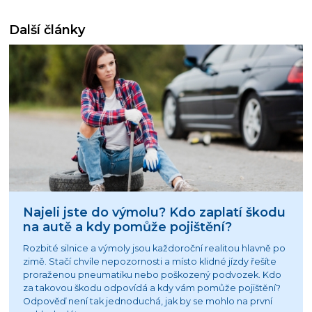
Další články
Najeli jste do výmolu? Kdo zaplatí škodu
na autě a kdy pomůže pojištění?
Rozbité silnice a výmoly jsou každoroční realitou hlavně po
zimě. Stačí chvíle nepozornosti a místo klidné jízdy řešíte
proraženou pneumatiku nebo poškozený podvozek. Kdo
za takovou škodu odpovídá a kdy vám pomůže pojištění?
Odpověď není tak jednoduchá, jak by se mohlo na první