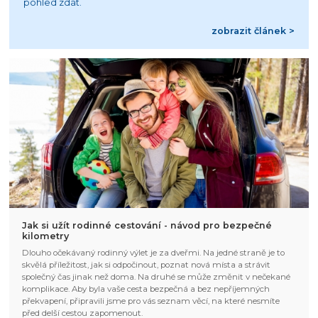
pohled zdát.
zobrazit článek >
Jak si užít rodinné cestování - návod pro bezpečné
kilometry
Dlouho očekávaný rodinný výlet je za dveřmi. Na jedné straně je to
skvělá příležitost, jak si odpočinout, poznat nová místa a strávit
společný čas jinak než doma. Na druhé se může změnit v nečekané
komplikace. Aby byla vaše cesta bezpečná a bez nepříjemných
překvapení, připravili jsme pro vás seznam věcí, na které nesmíte
před delší cestou zapomenout.