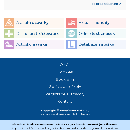
zobrazit článek >
Aktuální
uzavírky
Aktuální
nehody
Online
test křižovatek
Online
test značek
Autoškola
výuka
Databáze
autoškol
O nás
Cookies
Soukromí
Správa autoškoly
Registrace autoškoly
Kontakt
Copyright © People For Net a.s.
,
tvorba www stránek
People For Net a.s.
Obsah stránek serveru www.zakruta.cz je chráněn autorským zákonem.
Kopírování a šíření textů, fotografií a dalšího obsahu portálu v jakékoli podobě bez