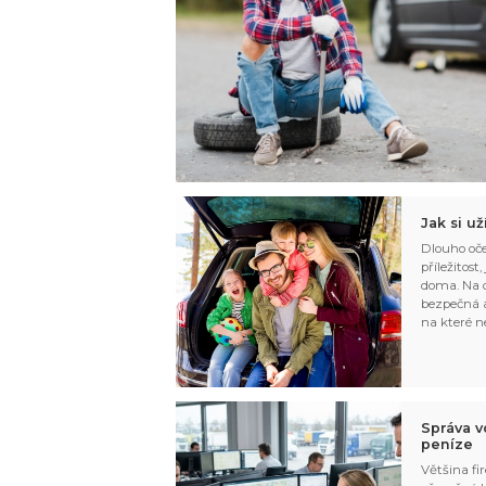
Jak si u
Dlouho oče
příležitost
doma. Na d
bezpečná a
na které n
Správa v
peníze
Většina fir