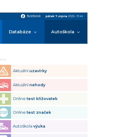
facebook
facebook
pátek 7.srpna
2026
•
11:44
Databáze
Autoškola
klama
Aktuální
uzavírky
Aktuální
nehody
Online
test křižovatek
Online
test značek
Autoškola
výuka