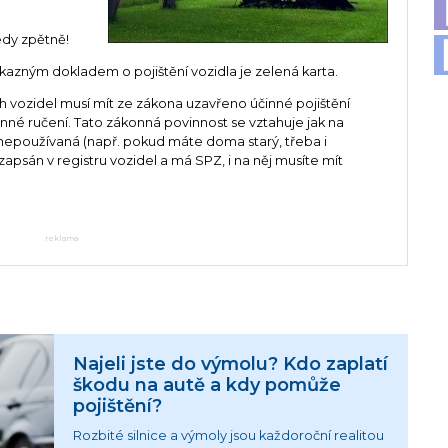
tedy zpětně!
růkazným dokladem o pojištění vozidla je zelená karta.
ch vozidel musí mít ze zákona uzavřeno účinné pojištění
inné ručení. Tato zákonná povinnost se vztahuje jak na
a nepoužívaná (např. pokud máte doma starý, třeba i
zapsán v registru vozidel a má SPZ, i na něj musíte mít
reklama
Najeli jste do výmolu? Kdo zaplatí
škodu na autě a kdy pomůže
pojištění?
Rozbité silnice a výmoly jsou každoroční realitou