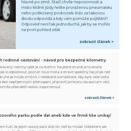
hlavně po zimě. Stačí chvíle nepozornosti a
místo klidné jízdy řešíte proraženou pneumatiku
nebo poškozený podvozek. Kdo za takovou
škodu odpovídá a kdy vám pomůže pojištění?
Odpověď není tak jednoduchá, jak by se mohlo
na první pohled zdát.
zobrazit článek >
žít rodinné cestování - návod pro bezpečné kilometry
kávaný rodinný výlet je za dveřmi. Na jedné straně je to skvělá
, jak si odpočinout, poznat nová místa a strávit společný čas jinak než
ruhé se může změnit v nečekané komplikace. Aby byla vaše cesta
 bez nepříjemných překvapení, připravili jsme pro vás seznam věcí,
esmíte před delší cestou zapomenout.
zobrazit článek >
ozového parku podle dat aneb kde ve firmě tiše unikají
em tuší, že jejich vozový park stojí víc, než by musel. Málokterá ale