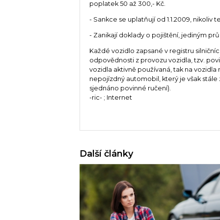
poplatek 50 až 300,- Kč.
- Sankce se uplatňují od 1.1.2009, nikoliv 
- Zanikají doklady o pojištění, jediným p
Každé vozidlo zapsané v registru silniční
odpovědnosti z provozu vozidla, tzv. pov
vozidla aktivně používaná, tak na vozidl
nepojízdný automobil, který je však stále 
sjednáno povinné ručení).
-ric- ; Internet
Další články