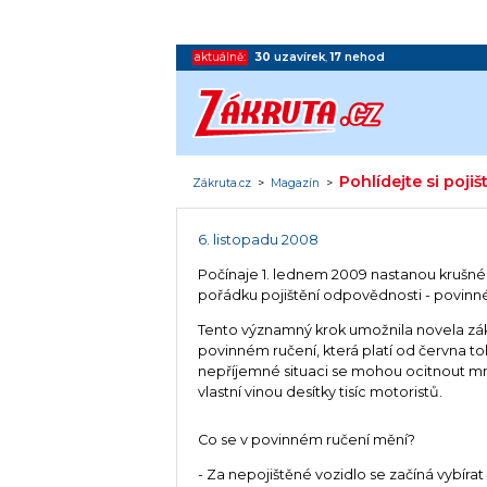
aktuálně:
30
uzavírek
,
17
nehod
Pohlídejte si poji
Zákruta.cz
>
Magazín
>
6. listopadu 2008
Počínaje 1. lednem 2009 nastanou krušné 
pořádku pojištění odpovědnosti - povinné
Tento významný krok umožnila novela zá
povinném ručení, která platí od června to
nepříjemné situaci se mohou ocitnout 
vlastní vinou desítky tisíc motoristů.
Co se v povinném ručení mění?
- Za nepojištěné vozidlo se začíná vybírat