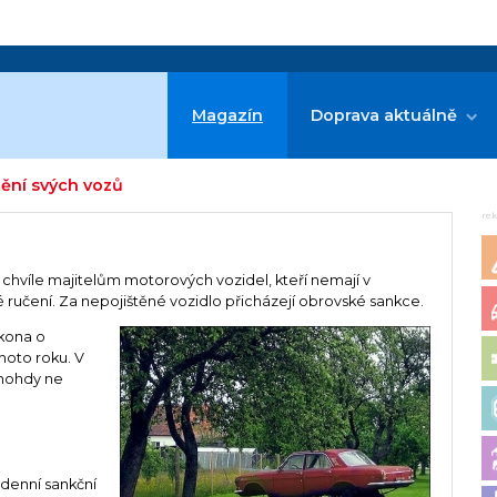
Magazín
Doprava aktuálně
štění svých vozů
re
chvíle majitelům motorových vozidel, kteří nemají v
 ručení. Za nepojištěné vozidlo přicházejí obrovské sankce.
kona o
hoto roku. V
mnohdy ne
 denní sankční