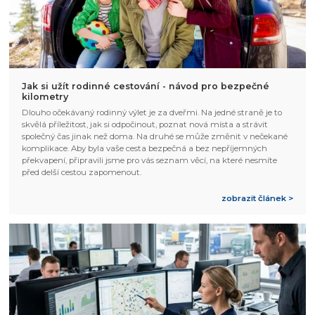
Jak si užít rodinné cestování - návod pro bezpečné
kilometry
Dlouho očekávaný rodinný výlet je za dveřmi. Na jedné straně je to
skvělá příležitost, jak si odpočinout, poznat nová místa a strávit
společný čas jinak než doma. Na druhé se může změnit v nečekané
komplikace. Aby byla vaše cesta bezpečná a bez nepříjemných
překvapení, připravili jsme pro vás seznam věcí, na které nesmíte
před delší cestou zapomenout.
zobrazit článek >