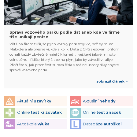
Správa vozového parku podle dat aneb kde ve firmě
tiše unikají peníze
Většina firem tuší, že jejich vozový park stojí víc, než by musel.
Málokterá ale přesně ví, kde a kolik. Data z GPS sledování přitom
odhalí každý zbytečně najetý kilometr, i veškeré jalové minuty
volnoběhu i řidiče, který šlape na plyn, jako by závodil v rallye.
Přečtěte si, jak proměnit surová čísla v reálné úspory díky chytré
správě vozového parku.
zobrazit článek >
Aktuální
uzavírky
Aktuální
nehody
Online
test křižovatek
Online
test značek
Autoškola
výuka
Databáze
autoškol