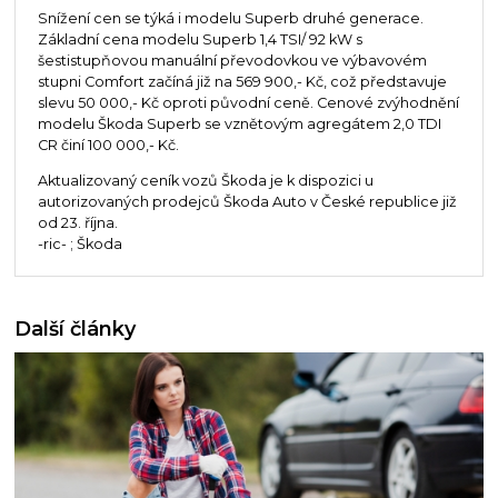
Snížení cen se týká i modelu Superb druhé generace.
Základní cena modelu Superb 1,4 TSI/ 92 kW s
šestistupňovou manuální převodovkou ve výbavovém
stupni Comfort začíná již na 569 900,- Kč, což představuje
slevu 50 000,- Kč oproti původní ceně. Cenové zvýhodnění
modelu Škoda Superb se vznětovým agregátem 2,0 TDI
CR činí 100 000,- Kč.
Aktualizovaný ceník vozů Škoda je k dispozici u
autorizovaných prodejců Škoda Auto v České republice již
od 23. října.
-ric- ; Škoda
Další články