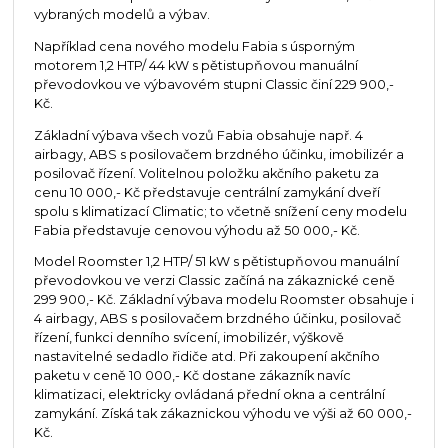
vybraných modelů a výbav.
Například cena nového modelu Fabia s úsporným
motorem 1,2 HTP/ 44 kW s pětistupňovou manuální
převodovkou ve výbavovém stupni Classic činí 229 900,-
Kč.
Základní výbava všech vozů Fabia obsahuje např. 4
airbagy, ABS s posilovačem brzdného účinku, imobilizér a
posilovač řízení. Volitelnou položku akčního paketu za
cenu 10 000,- Kč představuje centrální zamykání dveří
spolu s klimatizací Climatic; to včetně snížení ceny modelu
Fabia představuje cenovou výhodu až 50 000,- Kč.
Model Roomster 1,2 HTP/ 51 kW s pětistupňovou manuální
převodovkou ve verzi Classic začíná na zákaznické ceně
299 900,- Kč. Základní výbava modelu Roomster obsahuje i
4 airbagy, ABS s posilovačem brzdného účinku, posilovač
řízení, funkci denního svícení, imobilizér, výškově
nastavitelné sedadlo řidiče atd. Při zakoupení akčního
paketu v ceně 10 000,- Kč dostane zákazník navíc
klimatizaci, elektricky ovládaná přední okna a centrální
zamykání. Získá tak zákaznickou výhodu ve výši až 60 000,-
Kč.