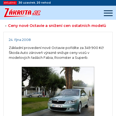
aktuálně:
30
uzavírek
,
20
nehod
Ceny nové Octavie a snížení cen ostatních modelů
>
Začátek reklamy
Konec reklamy
24. října 2008
Základní provedení nové Octavie pořídíte za 349 900 Kč!
Škoda Auto zároveň výrazně snižuje ceny vozů v
modelových řadách Fabia, Roomster a Superb.