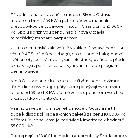
Základní cena omlazeného modelu Škoda Octavia s
motorem 1,4 MPI/ 59 kW a pětistupňovou manuální
převodovkou ve výbavovém stupni Classic činí 349 900,-
Kč. Spolu s příznivou cenou nabízí nová Octavia i
mimořádný standard bezpečnosti.
Za tuto cenu získá zákazník již v základní výbavě např. ESP
včetně ABS, dále šest airbagů, projektorové halogenové
světlomety, centrální zamykání, elektricky ovládaná přední
okna, vnější zpětná zrcátka s vyhříváním nebo program
denního svícení.
Nová Octavia bude k dispozici se čtyřmi benzinovými a
třemi dieselovými agregáty, které pokrývají výkonovou
paletu od 59 do 118 kW včetně verze s pohonem všech kol
v karosářské variantě Combi.
V rámci zavedení omlazeného modelu Octavia na trh
bude k dispozici i řada akčních paketů za cenu 10 000,- Kč,
přičemž jejich součástí je například klimatizace v hodnotě
35 000,- Kč!
Prodej nejúspěšnějšího modelu automobilky Škoda bude v