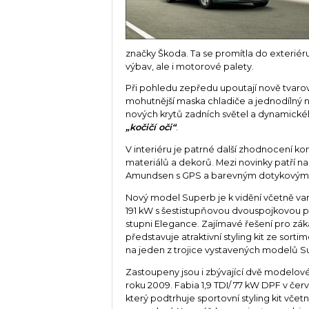
značky Škoda. Ta se promítla do exteriéru
výbav, ale i motorové palety.
Při pohledu zepředu upoutají nově tvarov
mohutnější maska chladiče a jednodílný n
nových krytů zadních světel a dynamickéh
„kočičí oči“
.
V interiéru je patrné další zhodnocení ko
materiálů a dekorů. Mezi novinky patří n
Amundsen s GPS a barevným dotykovým 
Nový model Superb je k vidění včetně va
191 kW s šestistupňovou dvouspojkovo
stupni Elegance. Zajímavé řešení pro zákazn
představuje atraktivní styling kit ze sorti
na jeden z trojice vystavených modelů S
Zastoupeny jsou i zbývající dvě modelov
roku 2009. Fabia 1,9 TDI/ 77 kW DPF v če
který podtrhuje sportovní styling kit vč