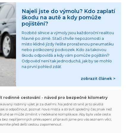
Najeli jste do výmolu? Kdo zaplatí
škodu na autě a kdy pomůže
pojištění?
Rozbité silnice a výmoly jsou každoroční realitou
hlavně po zimě. Stačí chvíle nepozornosti a
místo klidné jízdy řešíte proraženou pneumatiku
nebo poškozený podvozek. Kdo za takovou
škodu odpovídá a kdy vám pomůže pojištění?
Odpověď není tak jednoduchá, jak by se mohlo
na první pohled zdát.
zobrazit článek >
žít rodinné cestování - návod pro bezpečné kilometry
kávaný rodinný výlet je za dveřmi. Na jedné straně je to skvělá
, jak si odpočinout, poznat nová místa a strávit společný čas jinak než
ruhé se může změnit v nečekané komplikace. Aby byla vaše cesta
 bez nepříjemných překvapení, připravili jsme pro vás seznam věcí,
esmíte před delší cestou zapomenout.