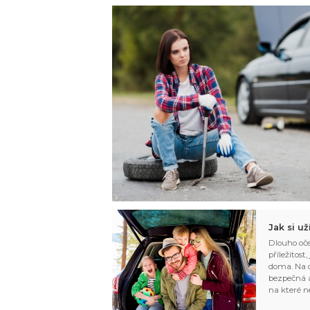
Jak si u
Dlouho oče
příležitost
doma. Na d
bezpečná a
na které n