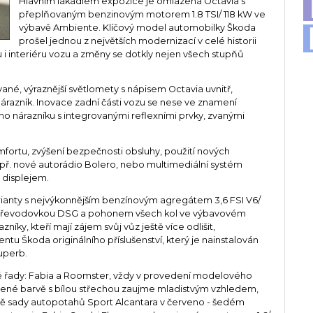
Hlavním lákadlem expozice je omlazená Octavia s
přeplňovaným benzinovým motorem 1.8 TSI/ 118 kW ve
výbavě Ambiente. Klíčový model automobilky Škoda
prošel jednou z největších modernizací v celé historii
 i interiéru vozu a změny se dotkly nejen všech stupňů
ané, výraznější světlomety s nápisem Octavia uvnitř,
árazník. Inovace zadní části vozu se nese ve znamení
o nárazníku s integrovanými reflexními prvky, zvanými
mfortu, zvýšení bezpečnosti obsluhy, použití nových
apř. nové autorádio Bolero, nebo multimediální systém
displejem.
rianty s nejvýkonnějším benzínovým agregátem 3,6 FSI V6/
u převodovkou DSG a pohonem všech kol ve výbavovém
íky, kteří mají zájem svůj vůz ještě více odlišit,
mentu Škoda originálního příslušenství, který je nainstalován
uperb.
é řady: Fabia a Roomster, vždy v provedení modelového
rvené barvě s bílou střechou zaujme mladistvým vzhledem,
etně sady autopotahů Sport Alcantara v červeno - šedém