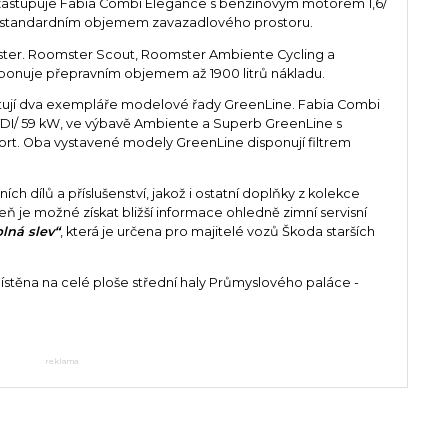
 zastupuje Fabia Combi Elegance s benzinovým motorem 1,6/
dstandardním objemem zavazadlového prostoru.
mster. Roomster Scout, Roomster Ambiente Cycling a
isponuje přepravním objemem až 1900 litrů nákladu.
tují dva exempláře modelové řady GreenLine. Fabia Combi
DI/ 59 kW, ve výbavě Ambiente a Superb GreenLine s
ort. Oba vystavené modely GreenLine disponují filtrem
ích dílů a příslušenství, jakož i ostatní doplňky z kolekce
 je možné získat bližší informace ohledně zimní servisní
lná slev“
, která je určena pro majitelé vozů Škoda starších
ístěna na celé ploše střední haly Průmyslového paláce -
reklama