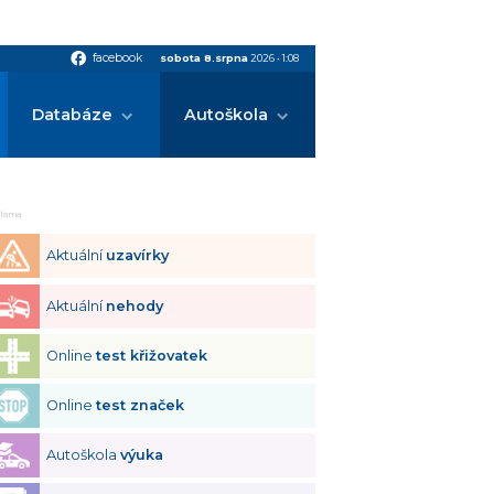
facebook
facebook
sobota 8.srpna
2026
•
1:08
Databáze
Autoškola
klama
Aktuální
uzavírky
Aktuální
nehody
Online
test křižovatek
Online
test značek
Autoškola
výuka