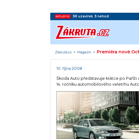
aktuálně:
30
uzavírek
,
3
nehod
Premiéra nové Oc
Zákruta.cz
>
Magazín
>
10. října 2008
Škoda Auto představuje krátce po Paříži
14. ročníku automobilového veletrhu Aut