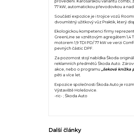
provedení. Karosářskou variantu combi,
77 kW, automatickou převodovkou a na
Součástí expozice je i trojice vozů Roo
dvoumístný užitkový vůz Praktik, který d
Ekologickou kompetenci firmy reprezen
GreenLine se vznětovým agregátem 1,4 T
motorem 1,9 TDI PD/ 77 kW ve verzi Comf
pevných částic DPF.
Za pozornost stojí nabídka Škoda origináln
reklamních předmětů Škoda Auto. Zároveň
akce, nebo o programu
„šeková knížka p
pěti a více let.
Expozice společnosti Škoda Auto je rozm
Výstaviště Holešovice.
-ric- ; Škoda Auto
Další články