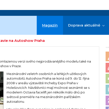
Magazín
Doprava aktuálně
tavie na Autoshow Praha
re
 omlazenou verzi svého nejprodávanějšího modelu také na
oshow v Praze.
Mezinárodní veletrh osobních a lehkých užitkových
automobilů Autoshow Praha se koná od 9. do 12. října
2008 v areálu výstaviště Incheby Expo Praha v
Holešovicích. Návštěvníci mají možnost seznámit se s
modelem Octavia facelift jen několik málo dnů po
světové premiéře na mezinárodním pařížském
autosalonu.