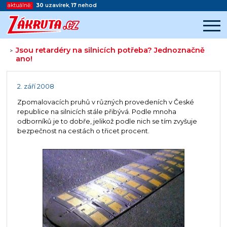
aktuálně:
30
uzavírek
,
17
nehod
Jsou retardéry na silnicích potřeba? Jednoznačně
>
ano!
Začátek reklamy
Konec reklamy
2. září 2008
Zpomalovacích pruhů v různých provedeních v České
republice na silnicích stále přibývá. Podle mnoha
odborníků je to dobře, jelikož podle nich se tím zvyšuje
bezpečnost na cestách o třicet procent.