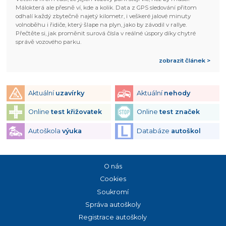
Málokterá ale přesně ví, kde a kolik. Data z GPS sledování přitom
odhalí každý zbytečně najetý kilometr, i veškeré jalové minuty
volnoběhu i řidiče, který šlape na plyn, jako by závodil v rallye.
Přečtěte si, jak proměnit surová čísla v reálné úspory díky chytré
správě vozového parku.
zobrazit článek >
Aktuální
uzavírky
Aktuální
nehody
Online
test křižovatek
Online
test značek
Autoškola
výuka
Databáze
autoškol
O nás
Cookies
Soukromí
Správa autoškoly
Registrace autoškoly