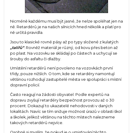
Nicméně každému musí být jasné, že nelze spoléhat jen na
ně. Retardérů je na našich silnicích hned několik a platí pro
ně určitá pravidla.
Jsou to klasické rovné pásy až po typy složené z kulatých
„talířů“
. Rovněž materiál je různý, od kovu přes beton až
po plast. Na vozovku se skládají po částech a uchycují se
šrouby do asfaltu či dlažby.
Umístění retardérů není povoleno na vozovkách první
třídy, pouze nižších. O tom, kde se retardéry namontují
většinou rozhodují zastupitelé města ve spolupráci s místní
dopravní policií.
Často reagují na žádosti obyvatel. Podle expertů na
dopravu zvyšují retardéry bezpečnost provozu až o 30
procent. Dokazují to ukazatelé nehodovosti v daných
lokalitách. Navíc se tím snižuje možnost úrazů v oblasti škol
a školek, jelikož většinou na těchto místech nalezneme
takových retardérů nejvíce.
Osobně si myslím, že pokud je o umisťování těchto