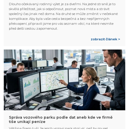
Dlouho očekávaný rodinný výlet je za dveřmi. Na jedné straně je to
skvělá příležitost, jak si odpočinout, poznat nová místa a strávit
společný čas jinak než doma. Na druhé se může změnit v nečekané
komplikace. Aby byla vaše cesta bezpečná a bez nepříjemných
překvapení, připravili jsme pro vás seznam věcí, na které nesmíte
před delší cestou zapomenout.
zobrazit článek >
Správa vozového parku podle dat aneb kde ve firmě
tiše unikají peníze
Většina firem tuší, že jejich vozový park stojí víc, než by musel.