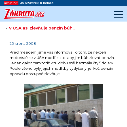
aktuálně:
30
uzavírek
,
8
nehod
V USA asi zlevňuje benzín bůh...
>
Začátek reklamy
Konec reklamy
25. srpna 2008
Před měsícem jsme vás informovali o tom, že někteří
motoristé se v USA modlí za to, aby jim bůh zlevnil benzín.
Jeden galon tam totiž v tu dobu stál bezmála čtyři dolary.
Podle všeho byly jejich modlitby vyslyšeny, jelikož benzín
opravdu postupně zlevňuje.