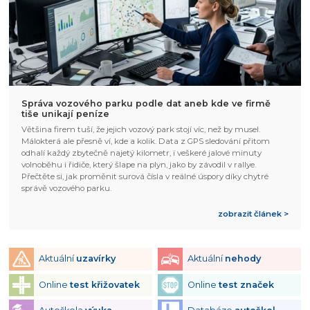
Správa vozového parku podle dat aneb kde ve firmě
tiše unikají peníze
Většina firem tuší, že jejich vozový park stojí víc, než by musel.
Málokterá ale přesně ví, kde a kolik. Data z GPS sledování přitom
odhalí každý zbytečně najetý kilometr, i veškeré jalové minuty
volnoběhu i řidiče, který šlape na plyn, jako by závodil v rallye.
Přečtěte si, jak proměnit surová čísla v reálné úspory díky chytré
správě vozového parku.
zobrazit článek >
Aktuální
uzavírky
Aktuální
nehody
Online
test křižovatek
Online
test značek