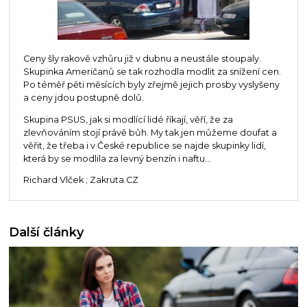
Ceny šly rakově vzhůru již v dubnu a neustále stoupaly.
Skupinka Američanů se tak rozhodla modlit za snížení cen.
Po téměř pěti měsících byly zřejmě jejich prosby vyslyšeny
a ceny jdou postupně dolů.
Skupina PSUS, jak si modlící lidé říkají, věří, že za
zlevňováním stojí právě bůh. My tak jen můžeme doufat a
věřit, že třeba i v České republice se najde skupinky lidí,
která by se modlila za levný benzín i naftu...
Richard Vlček ; Zakruta.CZ
Další články