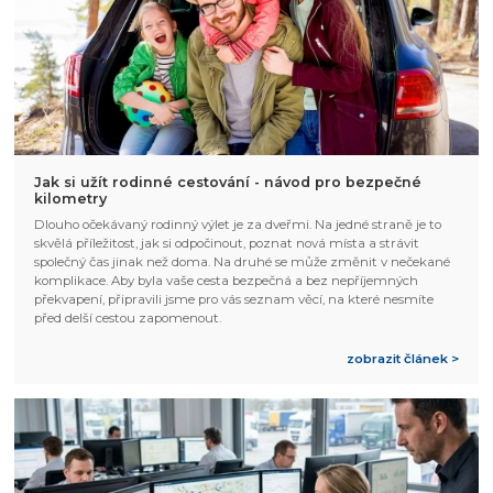
Jak si užít rodinné cestování - návod pro bezpečné
kilometry
Dlouho očekávaný rodinný výlet je za dveřmi. Na jedné straně je to
skvělá příležitost, jak si odpočinout, poznat nová místa a strávit
společný čas jinak než doma. Na druhé se může změnit v nečekané
komplikace. Aby byla vaše cesta bezpečná a bez nepříjemných
překvapení, připravili jsme pro vás seznam věcí, na které nesmíte
před delší cestou zapomenout.
zobrazit článek >