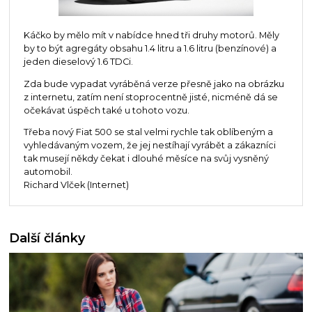
Káčko by mělo mít v nabídce hned tři druhy motorů. Měly
by to být agregáty obsahu 1.4 litru a 1.6 litru (benzínové) a
jeden dieselový 1.6 TDCi.
Zda bude vypadat vyráběná verze přesně jako na obrázku
z internetu, zatím není stoprocentně jisté, nicméně dá se
očekávat úspěch také u tohoto vozu.
Třeba nový Fiat 500 se stal velmi rychle tak oblíbeným a
vyhledávaným vozem, že jej nestíhají vyrábět a zákazníci
tak musejí někdy čekat i dlouhé měsíce na svůj vysněný
automobil.
Richard Vlček (Internet)
Další články