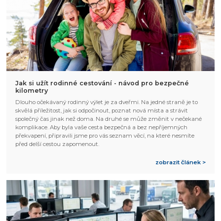
Jak si užít rodinné cestování - návod pro bezpečné
kilometry
Dlouho očekávaný rodinný výlet je za dveřmi. Na jedné straně je to
skvělá příležitost, jak si odpočinout, poznat nová místa a strávit
společný čas jinak než doma. Na druhé se může změnit v nečekané
komplikace. Aby byla vaše cesta bezpečná a bez nepříjemných
překvapení, připravili jsme pro vás seznam věcí, na které nesmíte
před delší cestou zapomenout.
zobrazit článek >