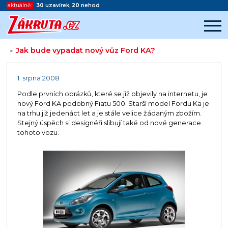
aktuálně:
30
uzavírek
,
20
nehod
Jak bude vypadat nový vůz Ford KA?
>
Začátek reklamy
Konec reklamy
1. srpna 2008
Podle prvních obrázků, které se již objevily na internetu, je
nový Ford KA podobný Fiatu 500. Starší model Fordu Ka je
na trhu již jedenáct let a je stále velice žádaným zbožím.
Stejný úspěch si designéři slibují také od nové generace
tohoto vozu.