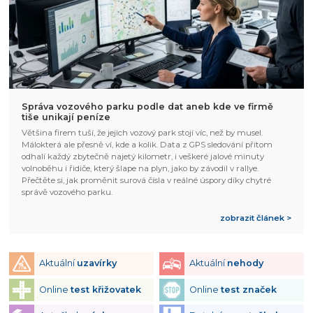
Správa vozového parku podle dat aneb kde ve firmě
tiše unikají peníze
Většina firem tuší, že jejich vozový park stojí víc, než by musel.
Málokterá ale přesně ví, kde a kolik. Data z GPS sledování přitom
odhalí každý zbytečně najetý kilometr, i veškeré jalové minuty
volnoběhu i řidiče, který šlape na plyn, jako by závodil v rallye.
Přečtěte si, jak proměnit surová čísla v reálné úspory díky chytré
správě vozového parku.
zobrazit článek >
Aktuální
uzavírky
Aktuální
nehody
Online
test křižovatek
Online
test značek