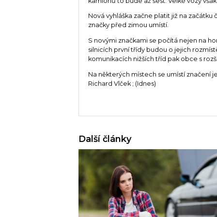
kamiónů to bude až šest. Velké vozy vša
Nová vyhláška začne platit již na začátku
značky před zimou umístí.
S novými značkami se počítá nejen na horác
silnicích první třídy budou o jejich rozmíst
komunikacích nižších tříd pak obce s roz
Na některých místech se umístí značení j
Richard Vlček ; (Idnes)
Další články