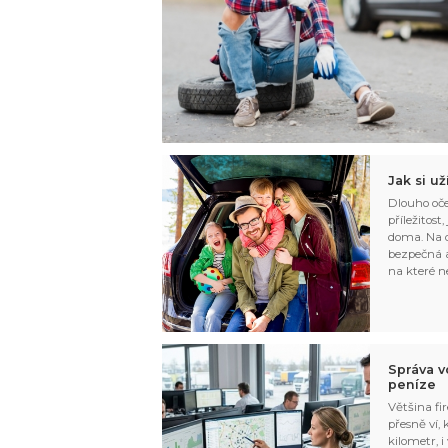
Jak si u
Dlouho oče
příležitost
doma. Na d
bezpečná a
na které n
Správa v
peníze
Většina fir
přesně ví,
kilometr, i