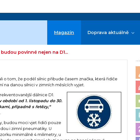
Magazín
Doprava aktuálně
budou povinné nejen na D1...
re
ali o tom, že podél silnic přibude časem značka, která řidiče
na danou silnici v zimních měsících vyjet.
frekventovanější dálnice D1.
 období od 1. listopadu do 30.
ami, případně s řetězy,“
.
y, budou moci vjet řidiči pouze
udou i zimní pneumatiky. U
orku minimálně 4 milimetry, u