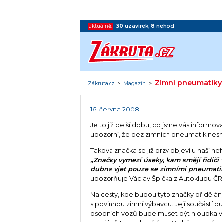
aktuálně:
30
uzavírek
,
8
nehod
Zimní pneumatiky 
Zákruta.cz
>
Magazín
>
16. června 2008
Je to již delší dobu, co jsme vás informov
upozorní, že bez zimních pneumatik nesmí 
Taková značka se již brzy objeví u naší ne
„Značky vymezí úseky, kam smějí řidiči v
dubna vjet pouze se zimními pneumatik
upozorňuje Václav Špička z Autoklubu ČR
Na cesty, kde budou tyto značky přidělán
s povinnou zimní výbavou. Její součástí b
osobních vozů bude muset být hloubka vz