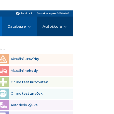
facebook
facebook
čtvrtek 6.srpna
2026
•
6:46
Databáze
Autoškola
klama
Aktuální
uzavírky
Aktuální
nehody
Online
test křižovatek
Online
test značek
Autoškola
výuka