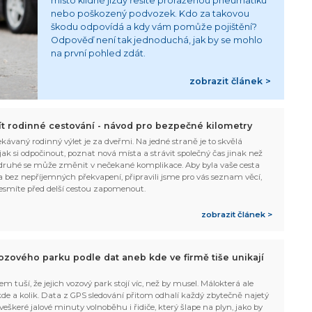
místo klidné jízdy řešíte proraženou pneumatiku
nebo poškozený podvozek. Kdo za takovou
škodu odpovídá a kdy vám pomůže pojištění?
Odpověď není tak jednoduchá, jak by se mohlo
na první pohled zdát.
zobrazit článek >
žít rodinné cestování - návod pro bezpečné kilometry
kávaný rodinný výlet je za dveřmi. Na jedné straně je to skvělá
, jak si odpočinout, poznat nová místa a strávit společný čas jinak než
ruhé se může změnit v nečekané komplikace. Aby byla vaše cesta
 bez nepříjemných překvapení, připravili jsme pro vás seznam věcí,
esmíte před delší cestou zapomenout.
zobrazit článek >
ozového parku podle dat aneb kde ve firmě tiše unikají
em tuší, že jejich vozový park stojí víc, než by musel. Málokterá ale
 kde a kolik. Data z GPS sledování přitom odhalí každý zbytečně najetý
 veškeré jalové minuty volnoběhu i řidiče, který šlape na plyn, jako by