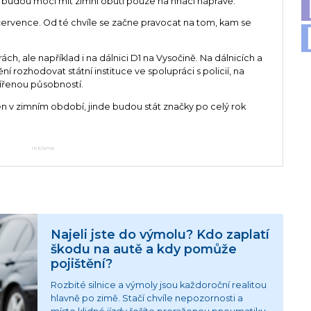
k budou moci mít zimní obutí pouze na hnací nápravě.
 července. Od té chvíle se začne pravocat na tom, kam se
h, ale například i na dálnici D1 na Vysočině. Na dálnicích a
ění rozhodovat státní instituce ve spolupráci s policií, na
šířenou působností.
en v zimním období, jinde budou stát značky po celý rok
reklama
Najeli jste do výmolu? Kdo zaplatí
škodu na autě a kdy pomůže
pojištění?
Rozbité silnice a výmoly jsou každoroční realitou
hlavně po zimě. Stačí chvíle nepozornosti a