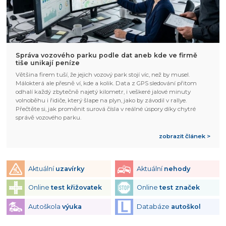
Správa vozového parku podle dat aneb kde ve firmě
tiše unikají peníze
Většina firem tuší, že jejich vozový park stojí víc, než by musel.
Málokterá ale přesně ví, kde a kolik. Data z GPS sledování přitom
odhalí každý zbytečně najetý kilometr, i veškeré jalové minuty
volnoběhu i řidiče, který šlape na plyn, jako by závodil v rallye.
Přečtěte si, jak proměnit surová čísla v reálné úspory díky chytré
správě vozového parku.
zobrazit článek >
Aktuální
uzavírky
Aktuální
nehody
Online
test křižovatek
Online
test značek
Autoškola
výuka
Databáze
autoškol