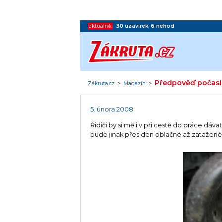
aktuálně:
30
uzavírek
,
6
nehod
Předpověď počasí 
Zákruta.cz
>
Magazín
>
5. února 2008
Řidiči by si měli v při cestě do práce dáv
bude jinak přes den oblačné až zatažené,