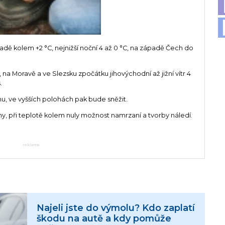
adě kolem +2 °C, nejnižší noční 4 až 0 °C, na západě Čech do
 na Moravě a ve Slezsku zpočátku jihovýchodní až jižní vítr 4
.
hu, ve vyšších polohách pak bude sněžit.
, při teplotě kolem nuly možnost namrzaní a tvorby náledí.
reklama
Najeli jste do výmolu? Kdo zaplatí
škodu na autě a kdy pomůže