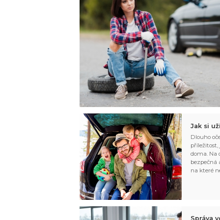
Jak si u
Dlouho oče
příležitost
doma. Na d
bezpečná a
na které n
Správa v