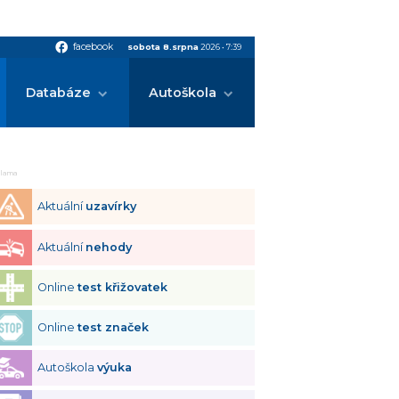
facebook
facebook
sobota 8.srpna
2026
•
7:39
Databáze
Autoškola
klama
Aktuální
uzavírky
Aktuální
nehody
Online
test křižovatek
Online
test značek
Autoškola
výuka