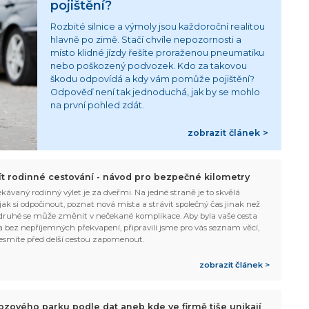
pojištění?
Rozbité silnice a výmoly jsou každoroční realitou
hlavně po zimě. Stačí chvíle nepozornosti a
místo klidné jízdy řešíte proraženou pneumatiku
nebo poškozený podvozek. Kdo za takovou
škodu odpovídá a kdy vám pomůže pojištění?
Odpověď není tak jednoduchá, jak by se mohlo
na první pohled zdát.
zobrazit článek >
žít rodinné cestování - návod pro bezpečné kilometry
kávaný rodinný výlet je za dveřmi. Na jedné straně je to skvělá
, jak si odpočinout, poznat nová místa a strávit společný čas jinak než
ruhé se může změnit v nečekané komplikace. Aby byla vaše cesta
 bez nepříjemných překvapení, připravili jsme pro vás seznam věcí,
esmíte před delší cestou zapomenout.
zobrazit článek >
ozového parku podle dat aneb kde ve firmě tiše unikají