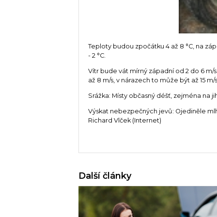
Teploty budou zpočátku 4 až 8 °C, na záp
- 2 °C.
Vítr bude vát mírný západní od 2 do 6 m/s,
až 8 m/s, v nárazech to může být až 15 m/s
Srážka: Místy občasný déšť, zejména na ji
Výskat nebezpečných jevů: Ojediněle mlhy
Richard Vlček (Internet)
Další články