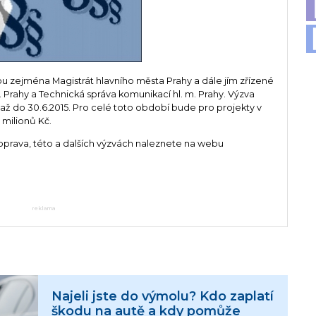
u zejména Magistrát hlavního města Prahy a dále jím zřízené
. Prahy a Technická správa komunikací hl. m. Prahy. Výzva
ž do 30.6.2015. Pro celé toto období bude pro projekty v
 milionů Kč.
prava, této a dalších výzvách naleznete na webu
reklama
Najeli jste do výmolu? Kdo zaplatí
škodu na autě a kdy pomůže