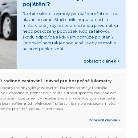
pojištění?
Rozbité silnice a výmoly jsou každoroční realitou
hlavně po zimě. Stačí chvíle nepozornosti a
místo klidné jízdy řešíte proraženou pneumatiku
nebo poškozený podvozek. Kdo za takovou
škodu odpovídá a kdy vám pomůže pojištění?
Odpověď není tak jednoduchá, jak by se mohlo
na první pohled zdát.
zobrazit článek >
žít rodinné cestování - návod pro bezpečné kilometry
kávaný rodinný výlet je za dveřmi. Na jedné straně je to skvělá
, jak si odpočinout, poznat nová místa a strávit společný čas jinak než
ruhé se může změnit v nečekané komplikace. Aby byla vaše cesta
 bez nepříjemných překvapení, připravili jsme pro vás seznam věcí,
esmíte před delší cestou zapomenout.
zobrazit článek >