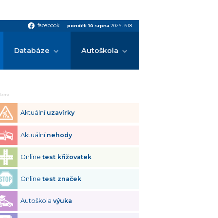
facebook
facebook
pondělí 10.srpna
2026
•
6:18
Databáze
Autoškola
klama
Aktuální
uzavírky
Aktuální
nehody
Online
test křižovatek
Online
test značek
Autoškola
výuka