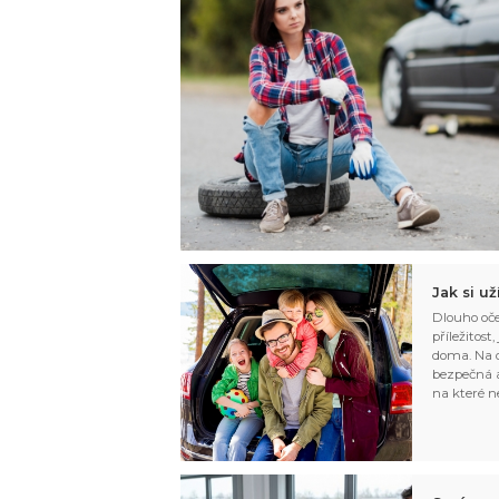
Jak si u
Dlouho oče
příležitost
doma. Na d
bezpečná a
na které n