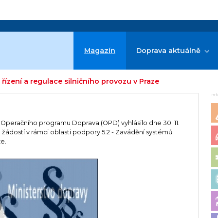
Magazín
Doprava aktuálně
řízení a regulace silničního provozu v Praze
re
n Operačního programu Doprava (OPD) vyhlásilo dne 30. 11.
žádostí v rámci oblasti podpory 5.2 - Zavádění systémů
ze.