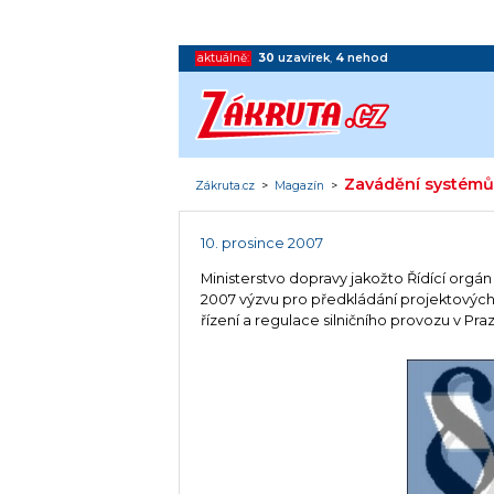
aktuálně:
30
uzavírek
,
4
nehod
Zavádění systémů 
Zákruta.cz
>
Magazín
>
10. prosince 2007
Ministerstvo dopravy jakožto Řídící orgá
2007 výzvu pro předkládání projektových 
řízení a regulace silničního provozu v Pra