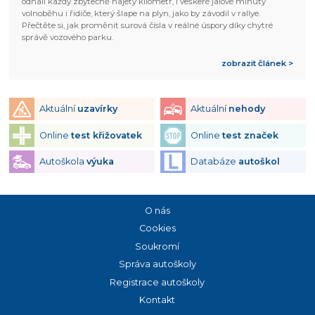
odhalí každý zbytečně najetý kilometr, i veškeré jalové minuty
volnoběhu i řidiče, který šlape na plyn, jako by závodil v rallye.
Přečtěte si, jak proměnit surová čísla v reálné úspory díky chytré
správě vozového parku.
zobrazit článek >
Aktuální
uzavírky
Aktuální
nehody
Online
test křižovatek
Online
test značek
Autoškola
výuka
Databáze
autoškol
O nás
Cookies
Soukromí
Správa autoškoly
Registrace autoškoly
Kontakt