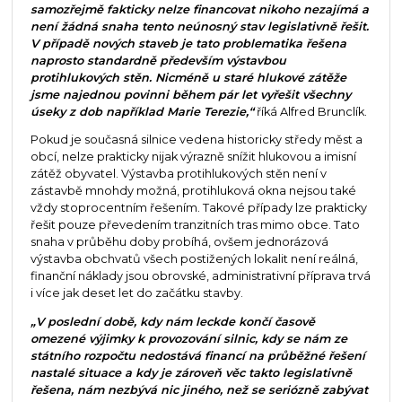
samozřejmě fakticky nelze financovat nikoho nezajímá a
není žádná snaha tento neúnosný stav legislativně řešit.
V případě nových staveb je tato problematika řešena
naprosto standardně především výstavbou
protihlukových stěn. Nicméně u staré hlukové zátěže
jsme najednou povinni během pár let vyřešit všechny
úseky z dob například Marie Terezie,“
říká Alfred Brunclík.
Pokud je současná silnice vedena historicky středy měst a
obcí, nelze prakticky nijak výrazně snížit hlukovou a imisní
zátěž obyvatel. Výstavba protihlukových stěn není v
zástavbě mnohdy možná, protihluková okna nejsou také
vždy stoprocentním řešením. Takové případy lze prakticky
řešit pouze převedením tranzitních tras mimo obce. Tato
snaha v průběhu doby probíhá, ovšem jednorázová
výstavba obchvatů všech postižených lokalit není reálná,
finanční náklady jsou obrovské, administrativní příprava trvá
i více jak deset let do začátku stavby.
„V poslední době, kdy nám leckde končí časově
omezené výjimky k provozování silnic, kdy se nám ze
státního rozpočtu nedostává financí na průběžné řešení
nastalé situace a kdy je zároveň věc takto legislativně
řešena, nám nezbývá nic jiného, než se seriózně zabývat