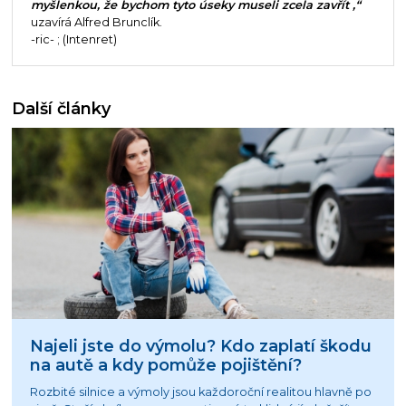
myšlenkou, že bychom tyto úseky museli zcela zavřít ,“
uzavírá Alfred Brunclík.
-ric- ; (Intenret)
Další články
Najeli jste do výmolu? Kdo zaplatí škodu
na autě a kdy pomůže pojištění?
Rozbité silnice a výmoly jsou každoroční realitou hlavně po