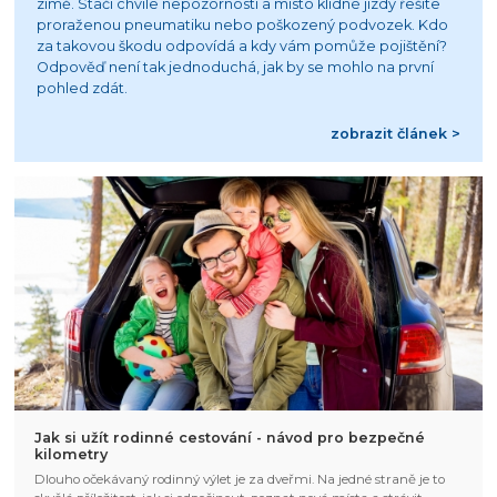
zimě. Stačí chvíle nepozornosti a místo klidné jízdy řešíte
proraženou pneumatiku nebo poškozený podvozek. Kdo
za takovou škodu odpovídá a kdy vám pomůže pojištění?
Odpověď není tak jednoduchá, jak by se mohlo na první
pohled zdát.
zobrazit článek >
Jak si užít rodinné cestování - návod pro bezpečné
kilometry
Dlouho očekávaný rodinný výlet je za dveřmi. Na jedné straně je to