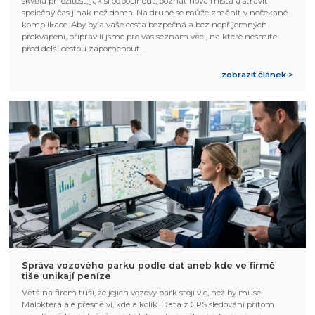
skvělá příležitost, jak si odpočinout, poznat nová místa a strávit
společný čas jinak než doma. Na druhé se může změnit v nečekané
komplikace. Aby byla vaše cesta bezpečná a bez nepříjemných
překvapení, připravili jsme pro vás seznam věcí, na které nesmíte
před delší cestou zapomenout.
zobrazit článek >
Správa vozového parku podle dat aneb kde ve firmě
tiše unikají peníze
Většina firem tuší, že jejich vozový park stojí víc, než by musel.
Málokterá ale přesně ví, kde a kolik. Data z GPS sledování přitom