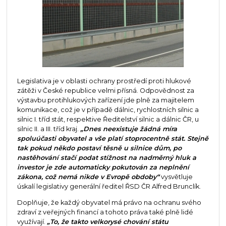
Legislativa je v oblasti ochrany prostředí proti hlukové
zátěži v České republice velmi přísná. Odpovědnost za
výstavbu protihlukových zařízení jde plně za majitelem
komunikace, což je v případě dálnic, rychlostních silnic a
silnic I. tříd stát, respektive Ředitelství silnic a dálnic ČR, u
silnic II. a III. tříd kraj.
„Dnes neexistuje žádná míra
spoluúčasti obyvatel a vše platí stoprocentně stát. Stejně
tak pokud někdo postaví těsně u silnice dům, po
nastěhování stačí podat stížnost na nadměrný hluk a
investor je zde automaticky pokutován za neplnění
zákona, což nemá nikde v Evropě obdoby“
vysvětluje
úskalí legislativy generální ředitel ŘSD ČR Alfred Brunclík.
Doplňuje, že každý obyvatel má právo na ochranu svého
zdraví z veřejných financí a tohoto práva také plně lidé
využívají.
„To, že takto velkorysé chování státu