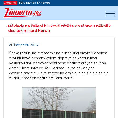
aktuálně:
30
uzavírek
,
17
nehod
Náklady na řešení hlukové zátěže dosáhnou několik
>
desítek miliard korun
Začátek reklamy
Konec reklamy
21. listopadu 2007
Česká republika je státem s nejpřísnějšími pravidly v oblasti
protihlukové ochrany kolem dopravních komunikací.
Veškerou tíhu odpovědnosti nese podle platných zákonů
vlastník komunikace. ŘSD odhaduje, že náklady na
vyřešení staré hlukové zátěže kolem hlavních silnic a dálnic
budou v řádech desítek miliard korun.