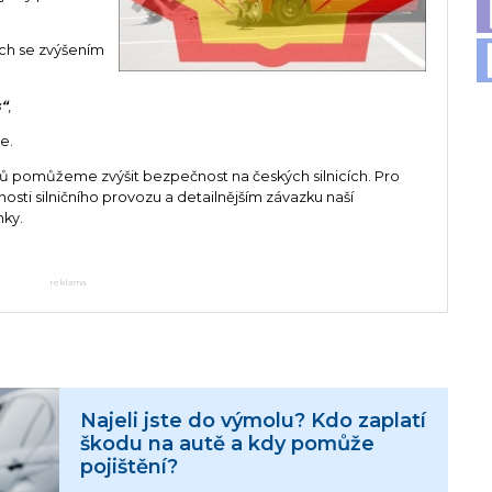
ých se zvýšením
s“
,
e.
ů pomůžeme zvýšit bezpečnost na českých silnicích. Pro
sti silničního provozu a detailnějším závazku naší
nky.
reklama
Najeli jste do výmolu? Kdo zaplatí
škodu na autě a kdy pomůže
pojištění?