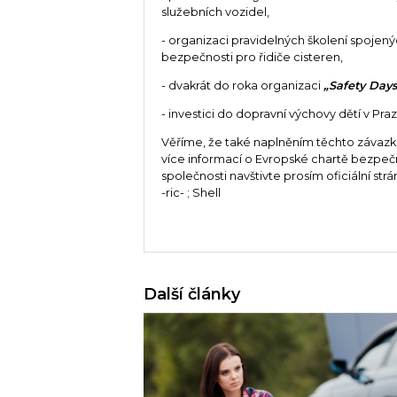
služebních vozidel,
- organizaci pravidelných školení spojen
bezpečnosti pro řidiče cisteren,
- dvakrát do roka organizaci
„Safety Day
- investici do dopravní výchovy dětí v Praz
Věříme, že také naplněním těchto závazk
více informací o Evropské chartě bezpečno
společnosti navštivte prosím oficiální strá
-ric- ; Shell
Další články