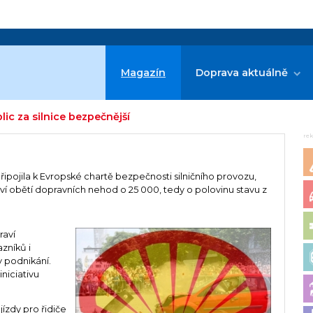
Magazín
Doprava aktuálně
ic za silnice bezpečnější
re
řipojila k Evropské chartě bezpečnosti silničního provozu,
tví obětí dopravních nehod o 25 000, tedy o polovinu stavu z
raví
zníků i
 v podnikání.
niciativu
jízdy pro řidiče