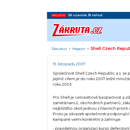
aktuálně:
30
uzavírek
,
15
nehod
Shell Czech Republ
Zákruta.cz
>
Magazín
>
15. listopadu 2007
Společnost Shell Czech Republic a.s. se p
jejímž cílem je do roku 2007 snížit množs
roku 2003.
Pro Shell je celosvětově bezpečnost a zd
zaměstnanců, obchodních partnerů, záka
nejbližšího okolí jednou z hlavních priorit
Proto je závazek společnosti podporující i
kampaně velmi konkrétní a zahrnuje:
- pravidelnou organizaci kursů defenzivní 