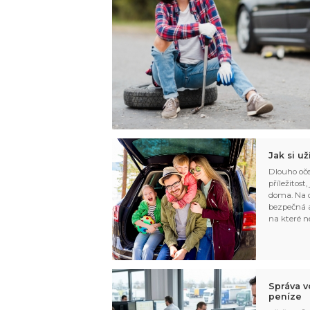
Jak si u
Dlouho oče
příležitost
doma. Na d
bezpečná a
na které n
Správa v
peníze