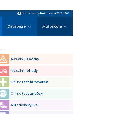
facebook
facebook
pátek 7.srpna
2026
•
13:07
Databáze
Autoškola
klama
Aktuální
uzavírky
Aktuální
nehody
Online
test křižovatek
Online
test značek
Autoškola
výuka