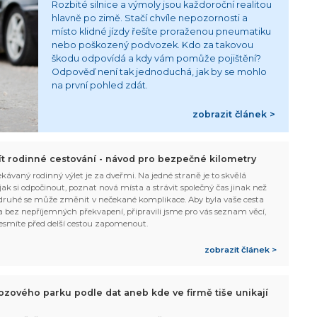
Rozbité silnice a výmoly jsou každoroční realitou
hlavně po zimě. Stačí chvíle nepozornosti a
místo klidné jízdy řešíte proraženou pneumatiku
nebo poškozený podvozek. Kdo za takovou
škodu odpovídá a kdy vám pomůže pojištění?
Odpověď není tak jednoduchá, jak by se mohlo
na první pohled zdát.
zobrazit článek >
žít rodinné cestování - návod pro bezpečné kilometry
kávaný rodinný výlet je za dveřmi. Na jedné straně je to skvělá
, jak si odpočinout, poznat nová místa a strávit společný čas jinak než
ruhé se může změnit v nečekané komplikace. Aby byla vaše cesta
 bez nepříjemných překvapení, připravili jsme pro vás seznam věcí,
esmíte před delší cestou zapomenout.
zobrazit článek >
ozového parku podle dat aneb kde ve firmě tiše unikají